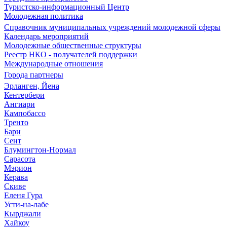
Туристско-информационный Центр
Молодежная политика
Справочник муниципальных учреждений молодежной сферы
Календарь мероприятий
Молодежные общественные структуры
Реестр НКО - получателей поддержки
Международные отношения
Города партнеры
Эрланген, Йена
Кентербери
Ангиари
Кампобассо
Тренто
Бари
Сент
Блумингтон-Нормал
Сарасота
Мэрион
Керава
Скиве
Еленя Гура
Усти-на-лабе
Кырджали
Хайкоу