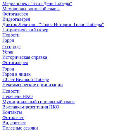
Медиапроект "Этот День Победы"
Мемориалы воинской славы
Фотогалерея
Видеогалерея
Диктор Левитан - "Голос Истории. Голос Победы"
Патриотический сквер
Новости
Город
О городе
Устав
Историческая справка
Фотогалерея
Город
Город в лицах
70 лет Великой Победе
Некоммерческие организации
Новости
Перечень НКО
Муниципальный социальный грант
Выставка-презентация НКО
Контакты
Фотоотчет
Видеоотчет
Полезные ссылки