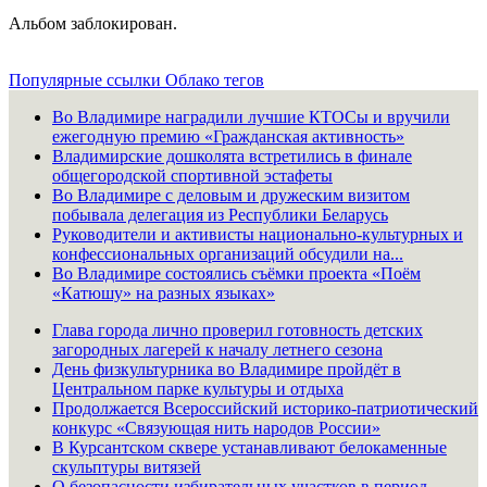
Альбом заблокирован.
Популярные ссылки
Облако тегов
Во Владимире наградили лучшие КТОСы и вручили
ежегодную премию «Гражданская активность»
Владимирские дошколята встретились в финале
общегородской спортивной эстафеты
Во Владимире с деловым и дружеским визитом
побывала делегация из Республики Беларусь
Руководители и активисты национально-культурных и
конфессиональных организаций обсудили на...
Во Владимире состоялись съёмки проекта «Поём
«Катюшу» на разных языках»
Глава города лично проверил готовность детских
загородных лагерей к началу летнего сезона
День физкультурника во Владимире пройдёт в
Центральном парке культуры и отдыха
Продолжается Всероссийский историко-патриотический
конкурс «Связующая нить народов России»
В Курсантском сквере устанавливают белокаменные
скульптуры витязей
О безопасности избирательных участков в период