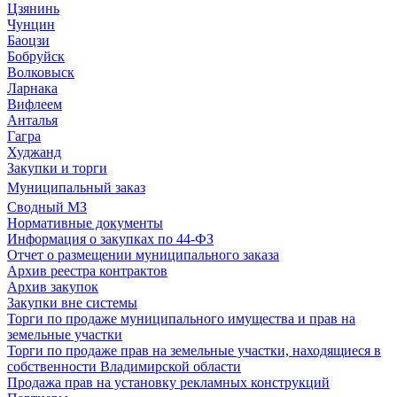
Цзянинь
Чунцин
Баоцзи
Бобруйск
Волковыск
Ларнака
Вифлеем
Анталья
Гагра
Худжанд
Закупки и торги
Муниципальный заказ
Сводный МЗ
Нормативные документы
Информация о закупках по 44-ФЗ
Отчет о размещении муниципального заказа
Архив реестра контрактов
Архив закупок
Закупки вне системы
Торги по продаже муниципального имущества и прав на
земельные участки
Торги по продаже прав на земельные участки, находящиеся в
собственности Владимирской области
Продажа прав на установку рекламных конструкций