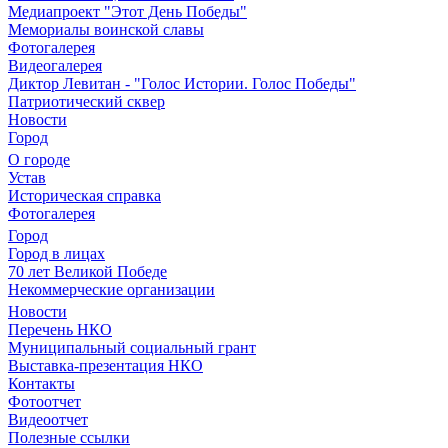
Медиапроект "Этот День Победы"
Мемориалы воинской славы
Фотогалерея
Видеогалерея
Диктор Левитан - "Голос Истории. Голос Победы"
Патриотический сквер
Новости
Город
О городе
Устав
Историческая справка
Фотогалерея
Город
Город в лицах
70 лет Великой Победе
Некоммерческие организации
Новости
Перечень НКО
Муниципальный социальный грант
Выставка-презентация НКО
Контакты
Фотоотчет
Видеоотчет
Полезные ссылки