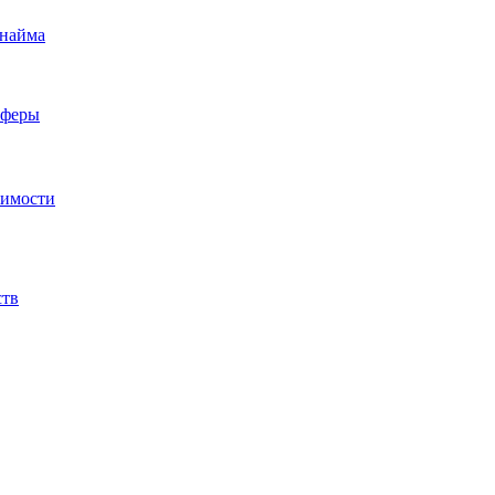
 найма
сферы
жимости
ств