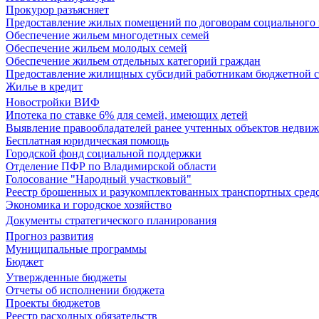
Прокурор разъясняет
Предоставление жилых помещений по договорам социального
Обеспечение жильем многодетных семей
Обеспечение жильем молодых семей
Обеспечение жильем отдельных категорий граждан
Предоставление жилищных субсидий работникам бюджетной 
Жилье в кредит
Новостройки ВИФ
Ипотека по ставке 6% для семей, имеющих детей
Выявление правообладателей ранее учтенных объектов недви
Бесплатная юридическая помощь
Городской фонд социальной поддержки
Отделение ПФР по Владимирской области
Голосование "Народный участковый"
Реестр брошенных и разукомплектованных транспортных сред
Экономика и городское хозяйство
Документы стратегического планирования
Прогноз развития
Муниципальные программы
Бюджет
Утвержденные бюджеты
Отчеты об исполнении бюджета
Проекты бюджетов
Реестр расходных обязательств