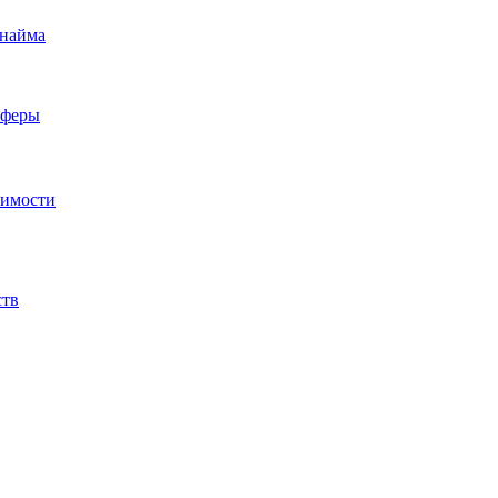
 найма
сферы
жимости
ств