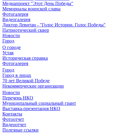
Медиапроект "Этот День Победы"
Мемориалы воинской славы
Фотогалерея
Видеогалерея
Диктор Левитан - "Голос Истории. Голос Победы"
Патриотический сквер
Новости
Город
О городе
Устав
Историческая справка
Фотогалерея
Город
Город в лицах
70 лет Великой Победе
Некоммерческие организации
Новости
Перечень НКО
Муниципальный социальный грант
Выставка-презентация НКО
Контакты
Фотоотчет
Видеоотчет
Полезные ссылки