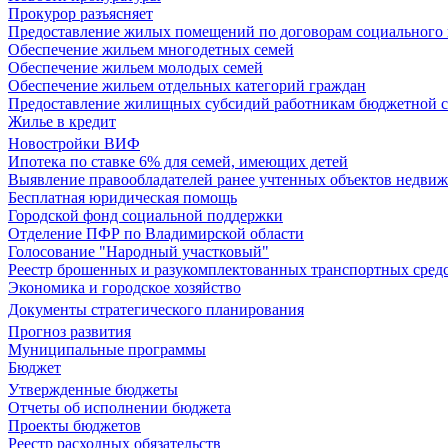
Прокурор разъясняет
Предоставление жилых помещений по договорам социального
Обеспечение жильем многодетных семей
Обеспечение жильем молодых семей
Обеспечение жильем отдельных категорий граждан
Предоставление жилищных субсидий работникам бюджетной 
Жилье в кредит
Новостройки ВИФ
Ипотека по ставке 6% для семей, имеющих детей
Выявление правообладателей ранее учтенных объектов недви
Бесплатная юридическая помощь
Городской фонд социальной поддержки
Отделение ПФР по Владимирской области
Голосование "Народный участковый"
Реестр брошенных и разукомплектованных транспортных сред
Экономика и городское хозяйство
Документы стратегического планирования
Прогноз развития
Муниципальные программы
Бюджет
Утвержденные бюджеты
Отчеты об исполнении бюджета
Проекты бюджетов
Реестр расходных обязательств