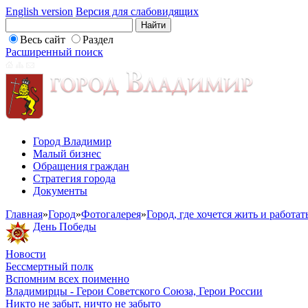
English version
Версия для слабовидящих
Весь сайт
Раздел
Расширенный поиск
Город Владимир
Малый бизнес
Обращения граждан
Стратегия города
Документы
Главная
»
Город
»
Фотогалерея
»
Город, где хочется жить и работат
День Победы
Новости
Бессмертный полк
Вспомним всех поименно
Владимирцы - Герои Советского Союза, Герои России
Никто не забыт, ничто не забыто