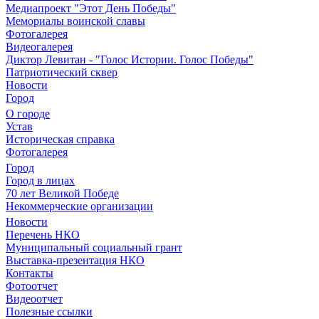
Медиапроект "Этот День Победы"
Мемориалы воинской славы
Фотогалерея
Видеогалерея
Диктор Левитан - "Голос Истории. Голос Победы"
Патриотический сквер
Новости
Город
О городе
Устав
Историческая справка
Фотогалерея
Город
Город в лицах
70 лет Великой Победе
Некоммерческие организации
Новости
Перечень НКО
Муниципальный социальный грант
Выставка-презентация НКО
Контакты
Фотоотчет
Видеоотчет
Полезные ссылки