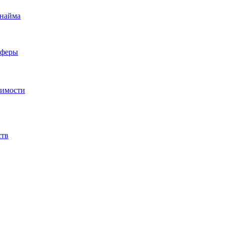
 найма
сферы
жимости
ств