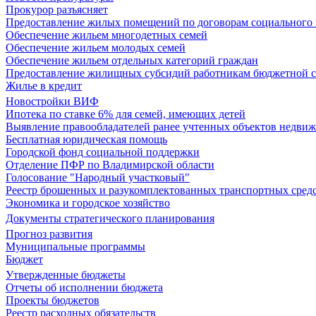
Прокурор разъясняет
Предоставление жилых помещений по договорам социального
Обеспечение жильем многодетных семей
Обеспечение жильем молодых семей
Обеспечение жильем отдельных категорий граждан
Предоставление жилищных субсидий работникам бюджетной 
Жилье в кредит
Новостройки ВИФ
Ипотека по ставке 6% для семей, имеющих детей
Выявление правообладателей ранее учтенных объектов недви
Бесплатная юридическая помощь
Городской фонд социальной поддержки
Отделение ПФР по Владимирской области
Голосование "Народный участковый"
Реестр брошенных и разукомплектованных транспортных сред
Экономика и городское хозяйство
Документы стратегического планирования
Прогноз развития
Муниципальные программы
Бюджет
Утвержденные бюджеты
Отчеты об исполнении бюджета
Проекты бюджетов
Реестр расходных обязательств