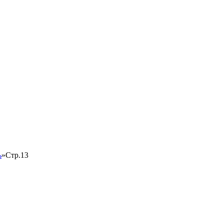
ь
»
Стр.13