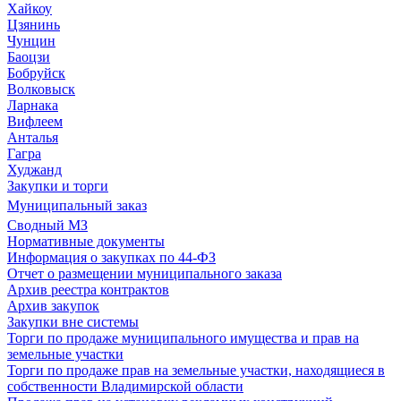
Хайкоу
Цзянинь
Чунцин
Баоцзи
Бобруйск
Волковыск
Ларнака
Вифлеем
Анталья
Гагра
Худжанд
Закупки и торги
Муниципальный заказ
Сводный МЗ
Нормативные документы
Информация о закупках по 44-ФЗ
Отчет о размещении муниципального заказа
Архив реестра контрактов
Архив закупок
Закупки вне системы
Торги по продаже муниципального имущества и прав на
земельные участки
Торги по продаже прав на земельные участки, находящиеся в
собственности Владимирской области