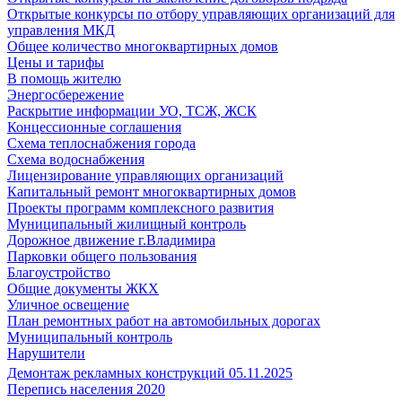
Открытые конкурсы по отбору управляющих организаций для
управления МКД
Общее количество многоквартирных домов
Цены и тарифы
В помощь жителю
Энергосбережение
Раскрытие информации УО, ТСЖ, ЖСК
Концессионные соглашения
Схема теплоснабжения города
Схема водоснабжения
Лицензирование управляющих организаций
Капитальный ремонт многоквартирных домов
Проекты программ комплексного развития
Муниципальный жилищный контроль
Дорожное движение г.Владимира
Парковки общего пользования
Благоустройство
Общие документы ЖКХ
Уличное освещение
План ремонтных работ на автомобильных дорогах
Муниципальный контроль
Нарушители
Демонтаж рекламных конструкций 05.11.2025
Перепись населения 2020