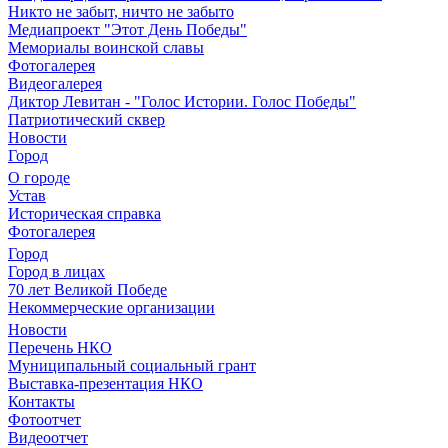
Никто не забыт, ничто не забыто
Медиапроект "Этот День Победы"
Мемориалы воинской славы
Фотогалерея
Видеогалерея
Диктор Левитан - "Голос Истории. Голос Победы"
Патриотический сквер
Новости
Город
О городе
Устав
Историческая справка
Фотогалерея
Город
Город в лицах
70 лет Великой Победе
Некоммерческие организации
Новости
Перечень НКО
Муниципальный социальный грант
Выставка-презентация НКО
Контакты
Фотоотчет
Видеоотчет