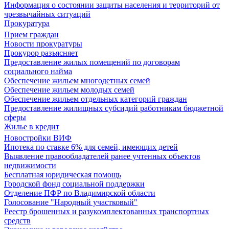
Информация о состоянии защиты населения и территорий от
чрезвычайных ситуаций
Прокуратура
Прием граждан
Новости прокуратуры
Прокурор разъясняет
Предоставление жилых помещений по договорам
социального найма
Обеспечение жильем многодетных семей
Обеспечение жильем молодых семей
Обеспечение жильем отдельных категорий граждан
Предоставление жилищных субсидий работникам бюджетной
сферы
Жилье в кредит
Новостройки ВИФ
Ипотека по ставке 6% для семей, имеющих детей
Выявление правообладателей ранее учтенных объектов
недвижимости
Бесплатная юридическая помощь
Городской фонд социальной поддержки
Отделение ПФР по Владимирской области
Голосование "Народный участковый"
Реестр брошенных и разукомплектованных транспортных
средств