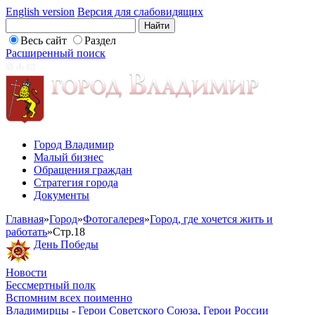
English version
Версия для слабовидящих
Весь сайт
Раздел
Расширенный поиск
Город Владимир
Малый бизнес
Обращения граждан
Стратегия города
Документы
Главная
»
Город
»
Фотогалерея
»
Город, где хочется жить и
работать
»
Стр.18
День Победы
Новости
Бессмертный полк
Вспомним всех поименно
Владимирцы - Герои Советского Союза, Герои России