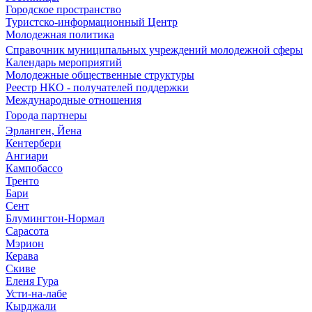
Городское пространство
Туристско-информационный Центр
Молодежная политика
Справочник муниципальных учреждений молодежной сферы
Календарь мероприятий
Молодежные общественные структуры
Реестр НКО - получателей поддержки
Международные отношения
Города партнеры
Эрланген, Йена
Кентербери
Ангиари
Кампобассо
Тренто
Бари
Сент
Блумингтон-Нормал
Сарасота
Мэрион
Керава
Скиве
Еленя Гура
Усти-на-лабе
Кырджали