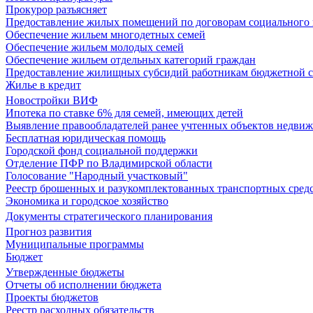
Прокурор разъясняет
Предоставление жилых помещений по договорам социального
Обеспечение жильем многодетных семей
Обеспечение жильем молодых семей
Обеспечение жильем отдельных категорий граждан
Предоставление жилищных субсидий работникам бюджетной 
Жилье в кредит
Новостройки ВИФ
Ипотека по ставке 6% для семей, имеющих детей
Выявление правообладателей ранее учтенных объектов недви
Бесплатная юридическая помощь
Городской фонд социальной поддержки
Отделение ПФР по Владимирской области
Голосование "Народный участковый"
Реестр брошенных и разукомплектованных транспортных сред
Экономика и городское хозяйство
Документы стратегического планирования
Прогноз развития
Муниципальные программы
Бюджет
Утвержденные бюджеты
Отчеты об исполнении бюджета
Проекты бюджетов
Реестр расходных обязательств