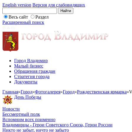
English version
Версия для слабовидящих
Весь сайт
Раздел
Расширенный поиск
Город Владимир
Малый бизнес
Обращения граждан
Стратегия города
Документы
Главная
»
Город
»
Фотогалерея
»
Город
»
Рождественская ярмарка
»
V
День Победы
Новости
Бессмертный полк
Вспомним всех поименно
Владимирцы - Герои Советского Союза, Герои России
Никто не забыт, ничто не забыто