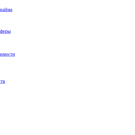
 найма
сферы
жимости
ств