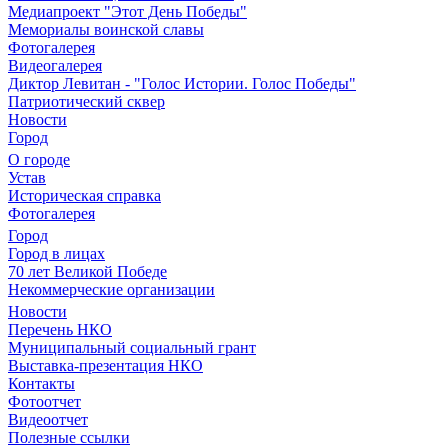
Медиапроект "Этот День Победы"
Мемориалы воинской славы
Фотогалерея
Видеогалерея
Диктор Левитан - "Голос Истории. Голос Победы"
Патриотический сквер
Новости
Город
О городе
Устав
Историческая справка
Фотогалерея
Город
Город в лицах
70 лет Великой Победе
Некоммерческие организации
Новости
Перечень НКО
Муниципальный социальный грант
Выставка-презентация НКО
Контакты
Фотоотчет
Видеоотчет
Полезные ссылки