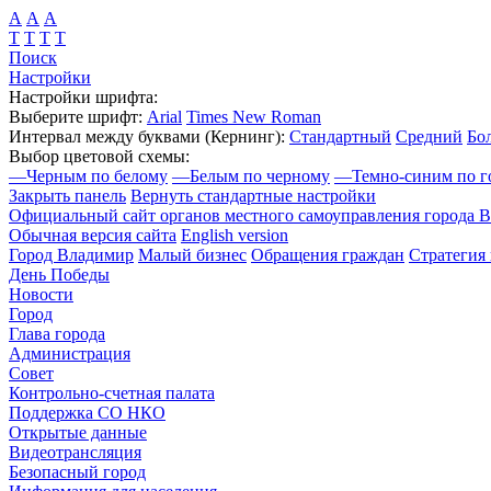
А
А
А
Т
Т
Т
Т
Поиск
Настройки
Настройки шрифта:
Выберите шрифт:
Arial
Times New Roman
Интервал между буквами
(Кернинг)
:
Стандартный
Средний
Бо
Выбор цветовой схемы:
—
Черным по белому
—
Белым по черному
—
Темно-синим по г
Закрыть панель
Вернуть стандартные настройки
Официальный сайт органов местного самоуправления города 
Обычная версия сайта
English version
Город Владимир
Малый бизнес
Обращения граждан
Стратегия 
День Победы
Новости
Город
Глава города
Администрация
Совет
Контрольно-счетная палата
Поддержка СО НКО
Открытые данные
Видеотрансляция
Безопасный город