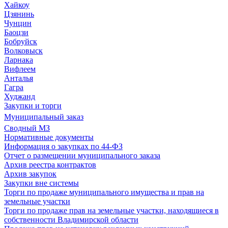
Хайкоу
Цзянинь
Чунцин
Баоцзи
Бобруйск
Волковыск
Ларнака
Вифлеем
Анталья
Гагра
Худжанд
Закупки и торги
Муниципальный заказ
Сводный МЗ
Нормативные документы
Информация о закупках по 44-ФЗ
Отчет о размещении муниципального заказа
Архив реестра контрактов
Архив закупок
Закупки вне системы
Торги по продаже муниципального имущества и прав на
земельные участки
Торги по продаже прав на земельные участки, находящиеся в
собственности Владимирской области