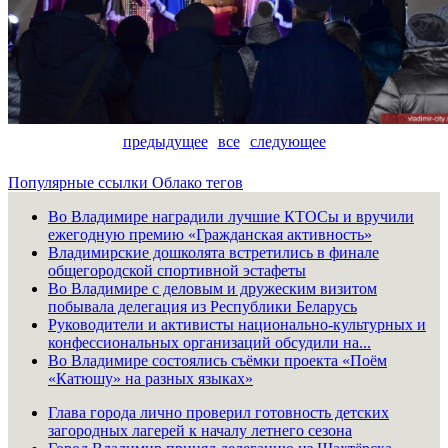
предыдущее
все
следующее
Популярные ссылки
Облако тегов
Во Владимире наградили лучшие КТОСы и вручили
ежегодную премию «Гражданская активность»
Владимирские дошколята встретились в финале
общегородской спортивной эстафеты
Во Владимире с деловым и дружеским визитом
побывала делегация из Республики Беларусь
Руководители и активисты национально-культурных и
конфессиональных организаций обсудили на...
Во Владимире состоялись съёмки проекта «Поём
«Катюшу» на разных языках»
Глава города лично проверил готовность детских
загородных лагерей к началу летнего сезона