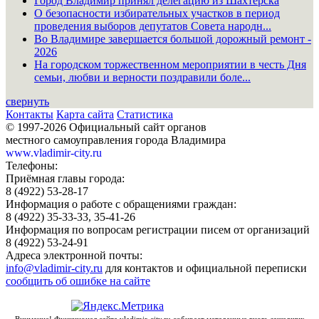
Город Владимир принял делегацию из Шахтёрска
О безопасности избирательных участков в период
проведения выборов депутатов Совета народн...
Во Владимире завершается большой дорожный ремонт -
2026
На городском торжественном мероприятии в честь Дня
семьи, любви и верности поздравили боле...
свернуть
Контакты
Карта сайта
Статистика
© 1997-2026 Официальный сайт органов
местного самоуправления города Владимира
www.vladimir-city.ru
Телефоны:
Приёмная главы города:
8 (4922) 53-28-17
Информация о работе с обращениями граждан:
8 (4922) 35-33-33, 35-41-26
Информация по вопросам регистрации писем от организаций
8 (4922) 53-24-91
Адреса электронной почты:
info@vladimir-city.ru
для контактов и официальной переписки
сообщить об ошибке на сайте
Внимание! Функционал сайта vladimir-city.ru собирает метаданные вновь зашедших