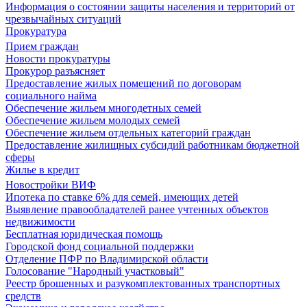
Информация о состоянии защиты населения и территорий от
чрезвычайных ситуаций
Прокуратура
Прием граждан
Новости прокуратуры
Прокурор разъясняет
Предоставление жилых помещений по договорам
социального найма
Обеспечение жильем многодетных семей
Обеспечение жильем молодых семей
Обеспечение жильем отдельных категорий граждан
Предоставление жилищных субсидий работникам бюджетной
сферы
Жилье в кредит
Новостройки ВИФ
Ипотека по ставке 6% для семей, имеющих детей
Выявление правообладателей ранее учтенных объектов
недвижимости
Бесплатная юридическая помощь
Городской фонд социальной поддержки
Отделение ПФР по Владимирской области
Голосование "Народный участковый"
Реестр брошенных и разукомплектованных транспортных
средств