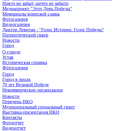
Никто не забыт, ничто не забыто
Медиапроект "Этот День Победы"
Мемориалы воинской славы
Фотогалерея
Видеогалерея
Диктор Левитан - "Голос Истории. Голос Победы"
Патриотический сквер
Новости
Город
О городе
Устав
Историческая справка
Фотогалерея
Город
Город в лицах
70 лет Великой Победе
Некоммерческие организации
Новости
Перечень НКО
Муниципальный социальный грант
Выставка-презентация НКО
Контакты
Фотоотчет
Видеоотчет