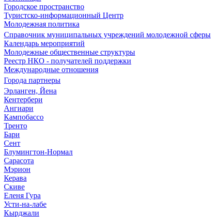
Городское пространство
Туристско-информационный Центр
Молодежная политика
Справочник муниципальных учреждений молодежной сферы
Календарь мероприятий
Молодежные общественные структуры
Реестр НКО - получателей поддержки
Международные отношения
Города партнеры
Эрланген, Йена
Кентербери
Ангиари
Кампобассо
Тренто
Бари
Сент
Блумингтон-Нормал
Сарасота
Мэрион
Керава
Скиве
Еленя Гура
Усти-на-лабе
Кырджали