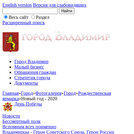
English version
Версия для слабовидящих
Весь сайт
Раздел
Расширенный поиск
Город Владимир
Малый бизнес
Обращения граждан
Стратегия города
Документы
Главная
»
Город
»
Фотогалерея
»
Город
»
Рождественская
ярмарка
»
Новый год - 2020
День Победы
Новости
Бессмертный полк
Вспомним всех поименно
Владимирцы - Герои Советского Союза, Герои России