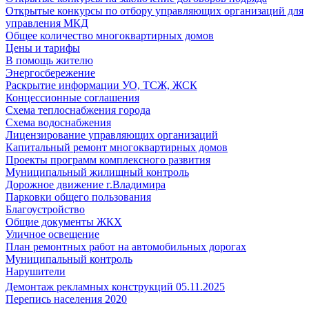
Открытые конкурсы по отбору управляющих организаций для
управления МКД
Общее количество многоквартирных домов
Цены и тарифы
В помощь жителю
Энергосбережение
Раскрытие информации УО, ТСЖ, ЖСК
Концессионные соглашения
Схема теплоснабжения города
Схема водоснабжения
Лицензирование управляющих организаций
Капитальный ремонт многоквартирных домов
Проекты программ комплексного развития
Муниципальный жилищный контроль
Дорожное движение г.Владимира
Парковки общего пользования
Благоустройство
Общие документы ЖКХ
Уличное освещение
План ремонтных работ на автомобильных дорогах
Муниципальный контроль
Нарушители
Демонтаж рекламных конструкций 05.11.2025
Перепись населения 2020