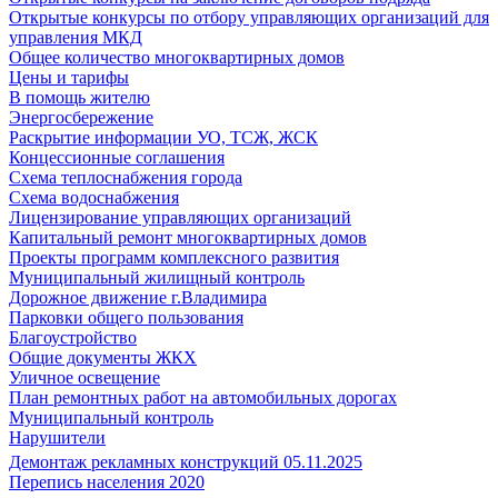
Открытые конкурсы по отбору управляющих организаций для
управления МКД
Общее количество многоквартирных домов
Цены и тарифы
В помощь жителю
Энергосбережение
Раскрытие информации УО, ТСЖ, ЖСК
Концессионные соглашения
Схема теплоснабжения города
Схема водоснабжения
Лицензирование управляющих организаций
Капитальный ремонт многоквартирных домов
Проекты программ комплексного развития
Муниципальный жилищный контроль
Дорожное движение г.Владимира
Парковки общего пользования
Благоустройство
Общие документы ЖКХ
Уличное освещение
План ремонтных работ на автомобильных дорогах
Муниципальный контроль
Нарушители
Демонтаж рекламных конструкций 05.11.2025
Перепись населения 2020