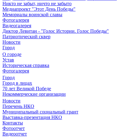
Никто не забыт, ничто не забыто
Медиапроект "Этот День Победы"
Мемориалы воинской славы
Фотогалерея
Видеогалерея
Диктор Левитан - "Голос Истории. Голос Победы"
Патриотический сквер
Новости
Город
О городе
Устав
Историческая справка
Фотогалерея
Город
Город в лицах
70 лет Великой Победе
Некоммерческие организации
Новости
Перечень НКО
Муниципальный социальный грант
Выставка-презентация НКО
Контакты
Фотоотчет
Видеоотчет