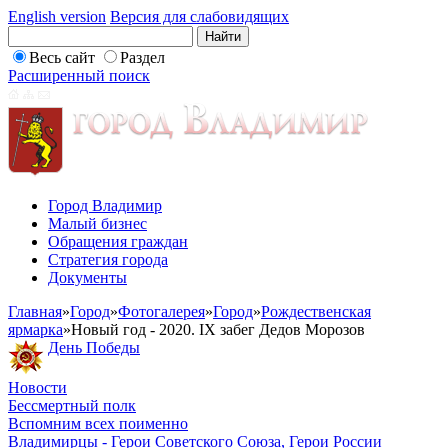
English version
Версия для слабовидящих
Весь сайт
Раздел
Расширенный поиск
Город Владимир
Малый бизнес
Обращения граждан
Стратегия города
Документы
Главная
»
Город
»
Фотогалерея
»
Город
»
Рождественская
ярмарка
»
Новый год - 2020. IX забег Дедов Морозов
День Победы
Новости
Бессмертный полк
Вспомним всех поименно
Владимирцы - Герои Советского Союза, Герои России