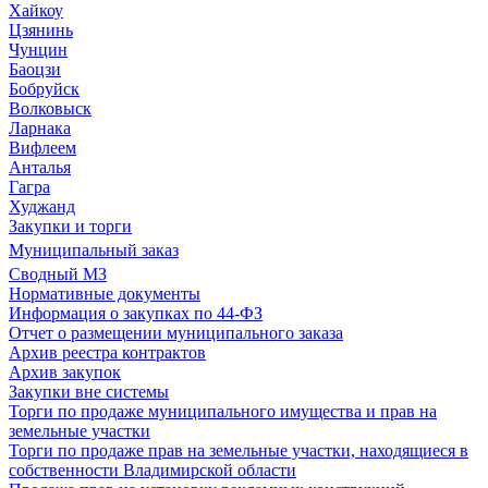
Хайкоу
Цзянинь
Чунцин
Баоцзи
Бобруйск
Волковыск
Ларнака
Вифлеем
Анталья
Гагра
Худжанд
Закупки и торги
Муниципальный заказ
Сводный МЗ
Нормативные документы
Информация о закупках по 44-ФЗ
Отчет о размещении муниципального заказа
Архив реестра контрактов
Архив закупок
Закупки вне системы
Торги по продаже муниципального имущества и прав на
земельные участки
Торги по продаже прав на земельные участки, находящиеся в
собственности Владимирской области