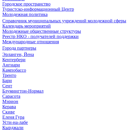
Городское пространство
Туристско-информационный Центр
Молодежная политика
Справочник муниципальных учреждений молодежной сферы
Календарь мероприятий
Молодежные общественные структуры
Реестр НКО - получателей поддержки
Международные отношения
Города партнеры
Эрланген, Йена
Кентербери
Ангиари
Кампобассо
Тренто
Бари
Сент
Блумингтон-Нормал
Сарасота
Мэрион
Керава
Скиве
Еленя Гура
Усти-на-лабе
Кырджали