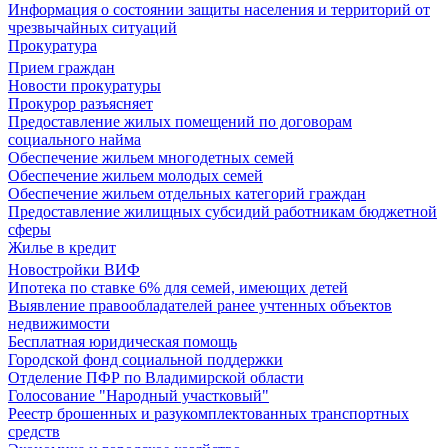
Информация о состоянии защиты населения и территорий от
чрезвычайных ситуаций
Прокуратура
Прием граждан
Новости прокуратуры
Прокурор разъясняет
Предоставление жилых помещений по договорам
социального найма
Обеспечение жильем многодетных семей
Обеспечение жильем молодых семей
Обеспечение жильем отдельных категорий граждан
Предоставление жилищных субсидий работникам бюджетной
сферы
Жилье в кредит
Новостройки ВИФ
Ипотека по ставке 6% для семей, имеющих детей
Выявление правообладателей ранее учтенных объектов
недвижимости
Бесплатная юридическая помощь
Городской фонд социальной поддержки
Отделение ПФР по Владимирской области
Голосование "Народный участковый"
Реестр брошенных и разукомплектованных транспортных
средств