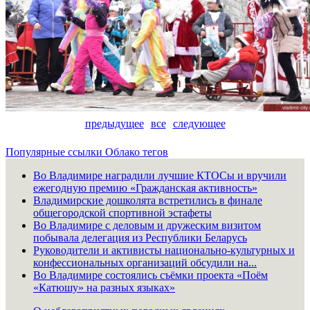
предыдущее
все
следующее
Популярные ссылки
Облако тегов
Во Владимире наградили лучшие КТОСы и вручили
ежегодную премию «Гражданская активность»
Владимирские дошколята встретились в финале
общегородской спортивной эстафеты
Во Владимире с деловым и дружеским визитом
побывала делегация из Республики Беларусь
Руководители и активисты национально-культурных и
конфессиональных организаций обсудили на...
Во Владимире состоялись съёмки проекта «Поём
«Катюшу» на разных языках»