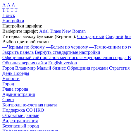
А
А
А
Т
Т
Т
Т
Поиск
Настройки
Настройки шрифта:
Выберите шрифт:
Arial
Times New Roman
Интервал между буквами
(Кернинг)
:
Стандартный
Средний
Бо
Выбор цветовой схемы:
—
Черным по белому
—
Белым по черному
—
Темно-синим по г
Закрыть панель
Вернуть стандартные настройки
Официальный сайт органов местного самоуправления города 
Обычная версия сайта
English version
Город Владимир
Малый бизнес
Обращения граждан
Стратегия 
День Победы
Новости
Город
Глава города
Администрация
Совет
Контрольно-счетная палата
Поддержка СО НКО
Открытые данные
Видеотрансляция
Безопасный город