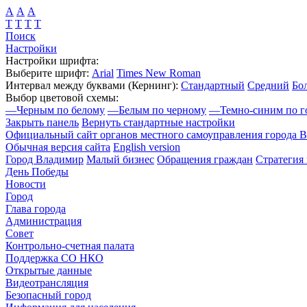
А
А
А
Т
Т
Т
Т
Поиск
Настройки
Настройки шрифта:
Выберите шрифт:
Arial
Times New Roman
Интервал между буквами
(Кернинг)
:
Стандартный
Средний
Бо
Выбор цветовой схемы:
—
Черным по белому
—
Белым по черному
—
Темно-синим по г
Закрыть панель
Вернуть стандартные настройки
Официальный сайт органов местного самоуправления города 
Обычная версия сайта
English version
Город Владимир
Малый бизнес
Обращения граждан
Стратегия 
День Победы
Новости
Город
Глава города
Администрация
Совет
Контрольно-счетная палата
Поддержка СО НКО
Открытые данные
Видеотрансляция
Безопасный город