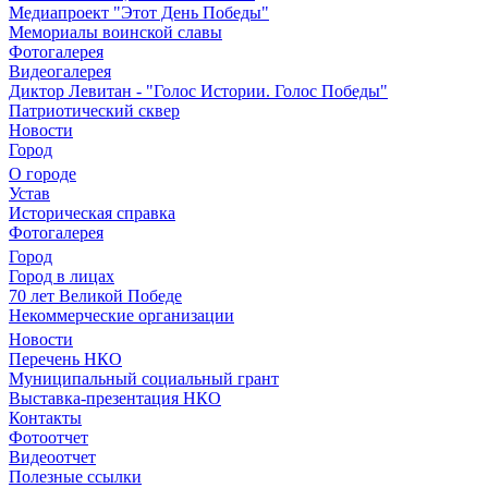
Медиапроект "Этот День Победы"
Мемориалы воинской славы
Фотогалерея
Видеогалерея
Диктор Левитан - "Голос Истории. Голос Победы"
Патриотический сквер
Новости
Город
О городе
Устав
Историческая справка
Фотогалерея
Город
Город в лицах
70 лет Великой Победе
Некоммерческие организации
Новости
Перечень НКО
Муниципальный социальный грант
Выставка-презентация НКО
Контакты
Фотоотчет
Видеоотчет
Полезные ссылки