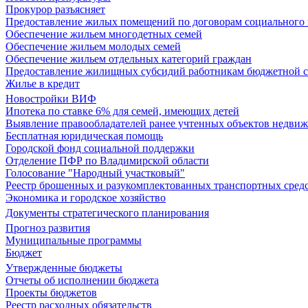
Прокурор разъясняет
Предоставление жилых помещений по договорам социального
Обеспечение жильем многодетных семей
Обеспечение жильем молодых семей
Обеспечение жильем отдельных категорий граждан
Предоставление жилищных субсидий работникам бюджетной 
Жилье в кредит
Новостройки ВИФ
Ипотека по ставке 6% для семей, имеющих детей
Выявление правообладателей ранее учтенных объектов недви
Бесплатная юридическая помощь
Городской фонд социальной поддержки
Отделение ПФР по Владимирской области
Голосование "Народный участковый"
Реестр брошенных и разукомплектованных транспортных сред
Экономика и городское хозяйство
Документы стратегического планирования
Прогноз развития
Муниципальные программы
Бюджет
Утвержденные бюджеты
Отчеты об исполнении бюджета
Проекты бюджетов
Реестр расходных обязательств