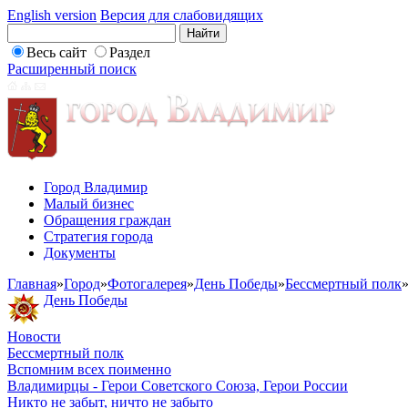
English version
Версия для слабовидящих
Весь сайт
Раздел
Расширенный поиск
Город Владимир
Малый бизнес
Обращения граждан
Стратегия города
Документы
Главная
»
Город
»
Фотогалерея
»
День Победы
»
Бессмертный полк
День Победы
Новости
Бессмертный полк
Вспомним всех поименно
Владимирцы - Герои Советского Союза, Герои России
Никто не забыт, ничто не забыто