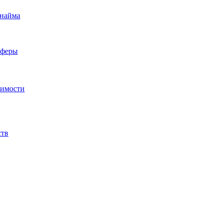
 найма
сферы
жимости
ств