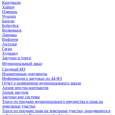
Кырджали
Хайкоу
Цзянинь
Чунцин
Баоцзи
Бобруйск
Волковыск
Ларнака
Вифлеем
Анталья
Гагра
Худжанд
Закупки и торги
Муниципальный заказ
Сводный МЗ
Нормативные документы
Информация о закупках по 44-ФЗ
Отчет о размещении муниципального заказа
Архив реестра контрактов
Архив закупок
Закупки вне системы
Торги по продаже муниципального имущества и прав на
земельные участки
Торги по продаже прав на земельные участки, находящиеся в