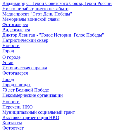
Владимирцы - Герои Советского Союза, Герои России
Никто не забыт, ничто не забыто
Медиапроект "Этот День Победы"
Мемориалы воинской славы
Фотогалерея
Видеогалерея
Диктор Левитан - "Голос Истории. Голос Победы"
Патриотический сквер
Новости
Город
О городе
Устав
Историческая справка
Фотогалерея
Город
Город в лицах
70 лет Великой Победе
Некоммерческие организации
Новости
Перечень НКО
Муниципальный социальный грант
Выставка-презентация НКО
Контакты
Фотоотчет