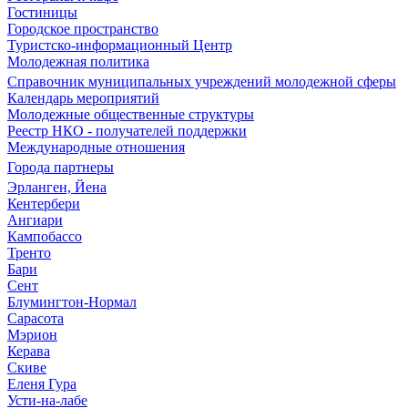
Гостиницы
Городское пространство
Туристско-информационный Центр
Молодежная политика
Справочник муниципальных учреждений молодежной сферы
Календарь мероприятий
Молодежные общественные структуры
Реестр НКО - получателей поддержки
Международные отношения
Города партнеры
Эрланген, Йена
Кентербери
Ангиари
Кампобассо
Тренто
Бари
Сент
Блумингтон-Нормал
Сарасота
Мэрион
Керава
Скиве
Еленя Гура
Усти-на-лабе