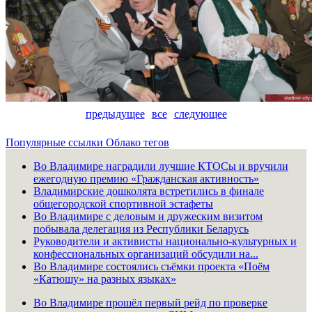
предыдущее
все
следующее
Популярные ссылки
Облако тегов
Во Владимире наградили лучшие КТОСы и вручили
ежегодную премию «Гражданская активность»
Владимирские дошколята встретились в финале
общегородской спортивной эстафеты
Во Владимире с деловым и дружеским визитом
побывала делегация из Республики Беларусь
Руководители и активисты национально-культурных и
конфессиональных организаций обсудили на...
Во Владимире состоялись съёмки проекта «Поём
«Катюшу» на разных языках»
Во Владимире прошёл первый рейд по проверке