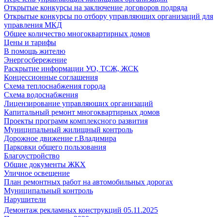
Открытые конкурсы на заключение договоров подряда
Открытые конкурсы по отбору управляющих организаций для
управления МКД
Общее количество многоквартирных домов
Цены и тарифы
В помощь жителю
Энергосбережение
Раскрытие информации УО, ТСЖ, ЖСК
Концессионные соглашения
Схема теплоснабжения города
Схема водоснабжения
Лицензирование управляющих организаций
Капитальный ремонт многоквартирных домов
Проекты программ комплексного развития
Муниципальный жилищный контроль
Дорожное движение г.Владимира
Парковки общего пользования
Благоустройство
Общие документы ЖКХ
Уличное освещение
План ремонтных работ на автомобильных дорогах
Муниципальный контроль
Нарушители
Демонтаж рекламных конструкций 05.11.2025