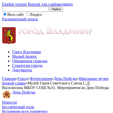
English version
Версия для слабовидящих
Весь сайт
Раздел
Расширенный поиск
Город Владимир
Малый бизнес
Обращения граждан
Стратегия города
Документы
Главная
»
Город
»
Фотогалерея
»
День Победы
»
Школьные музеи
боевой славы
»
Музей Героя Советского Союза С.Д.
Василисина МБОУ СОШ №31. Мероприятия ко Дню Победы
День Победы
Новости
Бессмертный полк
Вспомним всех поименно