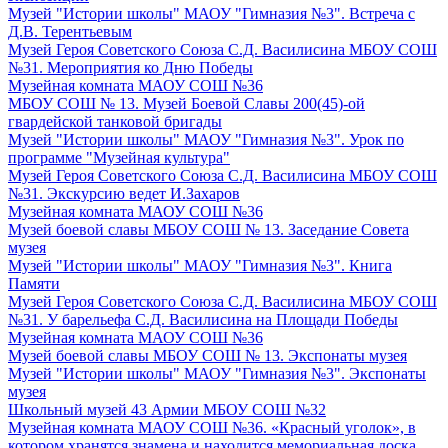
Музей "Истории школы" МАОУ "Гимназия №3". Встреча с
Д.В. Терентьевым
Музей Героя Советского Союза С.Д. Василисина МБОУ СОШ
№31. Мероприятия ко Дню Победы
Музейная комната МАОУ СОШ №36
МБОУ СОШ № 13. Музей Боевой Славы 200(45)-ой
гвардейской танковой бригады
Музей "Истории школы" МАОУ "Гимназия №3". Урок по
программе "Музейная культура"
Музей Героя Советского Союза С.Д. Василисина МБОУ СОШ
№31. Экскурсию ведет И.Захаров
Музейная комната МАОУ СОШ №36
Музей боевой славы МБОУ СОШ № 13. Заседание Совета
музея
Музей "Истории школы" МАОУ "Гимназия №3". Книга
Памяти
Музей Героя Советского Союза С.Д. Василисина МБОУ СОШ
№31. У барельефа С.Д. Василисина на Площади Победы
Музейная комната МАОУ СОШ №36
Музей боевой славы МБОУ СОШ № 13. Экспонаты музея
Музей "Истории школы" МАОУ "Гимназия №3". Экспонаты
музея
Школьный музей 43 Армии МБОУ СОШ №32
Музейная комната МАОУ СОШ №36. «Красный уголок», в
котором хранятся знамена и находится мемориальная доска,