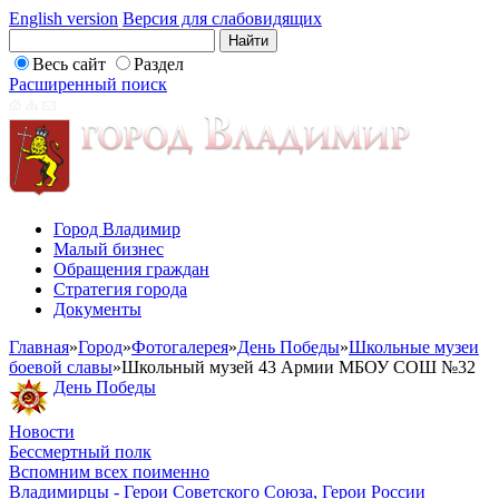
English version
Версия для слабовидящих
Весь сайт
Раздел
Расширенный поиск
Город Владимир
Малый бизнес
Обращения граждан
Стратегия города
Документы
Главная
»
Город
»
Фотогалерея
»
День Победы
»
Школьные музеи
боевой славы
»
Школьный музей 43 Армии МБОУ СОШ №32
День Победы
Новости
Бессмертный полк
Вспомним всех поименно
Владимирцы - Герои Советского Союза, Герои России