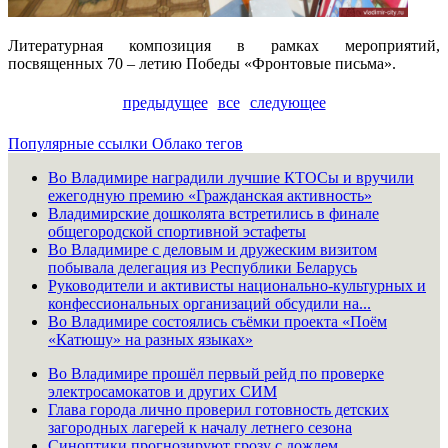
Литературная композиция в рамках мероприятий,
посвященных 70 – летию Победы «Фронтовые письма».
предыдущее
все
следующее
Популярные ссылки
Облако тегов
Во Владимире наградили лучшие КТОСы и вручили
ежегодную премию «Гражданская активность»
Владимирские дошколята встретились в финале
общегородской спортивной эстафеты
Во Владимире с деловым и дружеским визитом
побывала делегация из Республики Беларусь
Руководители и активисты национально-культурных и
конфессиональных организаций обсудили на...
Во Владимире состоялись съёмки проекта «Поём
«Катюшу» на разных языках»
Во Владимире прошёл первый рейд по проверке
электросамокатов и других СИМ
Глава города лично проверил готовность детских
загородных лагерей к началу летнего сезона
Синоптики прогнозируют грозу с дождем