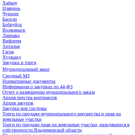
Хайкоу
Цзянинь
Чунцин
Баоцзи
Бобруйск
Волковыск
Ларнака
Вифлеем
Анталья
Гагра
Худжанд
Закупки и торги
Муниципальный заказ
Сводный МЗ
Нормативные документы
Информация о закупках по 44-ФЗ
Отчет о размещении муниципального заказа
Архив реестра контрактов
Архив закупок
Закупки вне системы
Торги по продаже муниципального имущества и прав на
земельные участки
Торги по продаже прав на земельные участки, находящиеся в
собственности Владимирской области