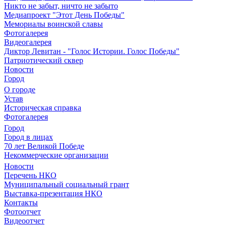
Никто не забыт, ничто не забыто
Медиапроект "Этот День Победы"
Мемориалы воинской славы
Фотогалерея
Видеогалерея
Диктор Левитан - "Голос Истории. Голос Победы"
Патриотический сквер
Новости
Город
О городе
Устав
Историческая справка
Фотогалерея
Город
Город в лицах
70 лет Великой Победе
Некоммерческие организации
Новости
Перечень НКО
Муниципальный социальный грант
Выставка-презентация НКО
Контакты
Фотоотчет
Видеоотчет