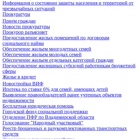
Информация о состоянии защиты населения и территорий от
чрезвычайных ситуаций
Прокуратура
Прием граждан
Новости прокуратуры
Прокурор разъясняет
Предоставление жилых помещений по договорам
социального найма
Обеспечение жильем многодетных семей
Обеспечение жильем молодых семей
Обеспечение жильем отдельных категорий граждан
Предоставление жилищных субсидий работникам бюджетной
сферы
Жилье в кредит
Новостройки ВИФ
Ипотека по ставке 6% для семей, имеющих детей
Выявление правообладателей ранее учтенных объектов
недвижимости
Бесплатная юридическая помощь
Городской фонд социальной поддержки
Отделение ПФР по Владимирской области
Голосование "Народный участковый"
Реестр брошенных и разукомплектованных транспортных
средств