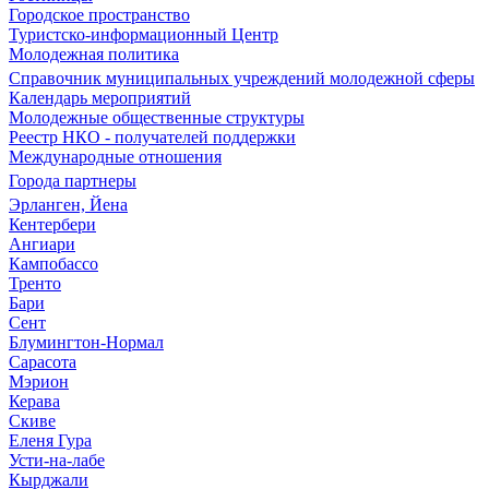
Городское пространство
Туристско-информационный Центр
Молодежная политика
Справочник муниципальных учреждений молодежной сферы
Календарь мероприятий
Молодежные общественные структуры
Реестр НКО - получателей поддержки
Международные отношения
Города партнеры
Эрланген, Йена
Кентербери
Ангиари
Кампобассо
Тренто
Бари
Сент
Блумингтон-Нормал
Сарасота
Мэрион
Керава
Скиве
Еленя Гура
Усти-на-лабе
Кырджали