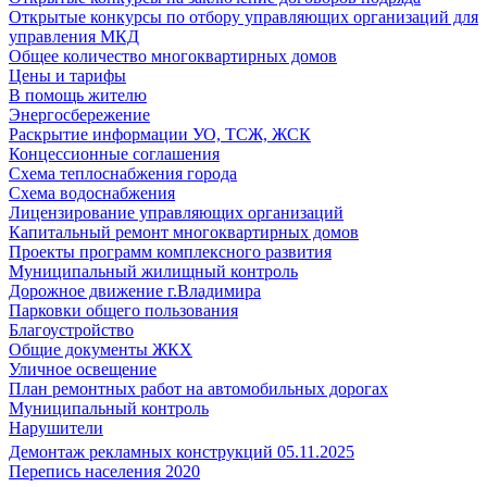
Открытые конкурсы по отбору управляющих организаций для
управления МКД
Общее количество многоквартирных домов
Цены и тарифы
В помощь жителю
Энергосбережение
Раскрытие информации УО, ТСЖ, ЖСК
Концессионные соглашения
Схема теплоснабжения города
Схема водоснабжения
Лицензирование управляющих организаций
Капитальный ремонт многоквартирных домов
Проекты программ комплексного развития
Муниципальный жилищный контроль
Дорожное движение г.Владимира
Парковки общего пользования
Благоустройство
Общие документы ЖКХ
Уличное освещение
План ремонтных работ на автомобильных дорогах
Муниципальный контроль
Нарушители
Демонтаж рекламных конструкций 05.11.2025
Перепись населения 2020