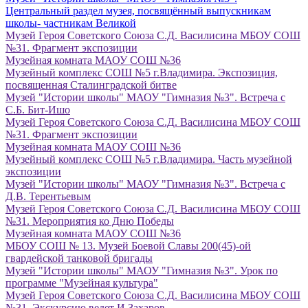
Центральный раздел музея, посвящённый выпускникам
школы- частникам Великой
Музей Героя Советского Союза С.Д. Василисина МБОУ СОШ
№31. Фрагмент экспозиции
Музейная комната МАОУ СОШ №36
Музейный комплекс СОШ №5 г.Владимира. Экспозиция,
посвященная Сталинградской битве
Музей "Истории школы" МАОУ "Гимназия №3". Встреча с
С.Б. Бит-Ишо
Музей Героя Советского Союза С.Д. Василисина МБОУ СОШ
№31. Фрагмент экспозиции
Музейная комната МАОУ СОШ №36
Музейный комплекс СОШ №5 г.Владимира. Часть музейной
экспозиции
Музей "Истории школы" МАОУ "Гимназия №3". Встреча с
Д.В. Терентьевым
Музей Героя Советского Союза С.Д. Василисина МБОУ СОШ
№31. Мероприятия ко Дню Победы
Музейная комната МАОУ СОШ №36
МБОУ СОШ № 13. Музей Боевой Славы 200(45)-ой
гвардейской танковой бригады
Музей "Истории школы" МАОУ "Гимназия №3". Урок по
программе "Музейная культура"
Музей Героя Советского Союза С.Д. Василисина МБОУ СОШ
№31. Экскурсию ведет И.Захаров