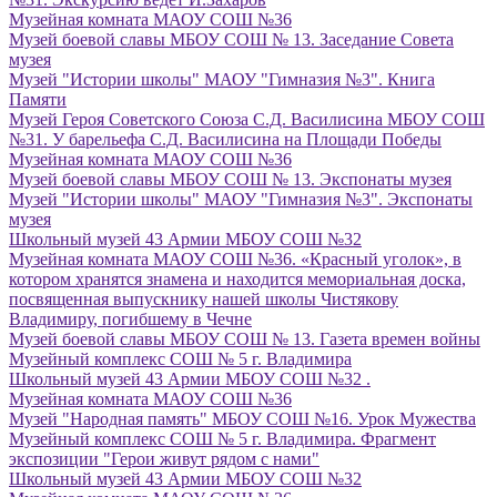
Музейная комната МАОУ СОШ №36
Музей боевой славы МБОУ СОШ № 13. Заседание Совета
музея
Музей "Истории школы" МАОУ "Гимназия №3". Книга
Памяти
Музей Героя Советского Союза С.Д. Василисина МБОУ СОШ
№31. У барельефа С.Д. Василисина на Площади Победы
Музейная комната МАОУ СОШ №36
Музей боевой славы МБОУ СОШ № 13. Экспонаты музея
Музей "Истории школы" МАОУ "Гимназия №3". Экспонаты
музея
Школьный музей 43 Армии МБОУ СОШ №32
Музейная комната МАОУ СОШ №36. «Красный уголок», в
котором хранятся знамена и находится мемориальная доска,
посвященная выпускнику нашей школы Чистякову
Владимиру, погибшему в Чечне
Музей боевой славы МБОУ СОШ № 13. Газета времен войны
Музейный комплекс СОШ № 5 г. Владимира
Школьный музей 43 Армии МБОУ СОШ №32 .
Музейная комната МАОУ СОШ №36
Музей "Народная память" МБОУ СОШ №16. Урок Мужества
Музейный комплекс СОШ № 5 г. Владимира. Фрагмент
экспозиции "Герои живут рядом с нами"
Школьный музей 43 Армии МБОУ СОШ №32