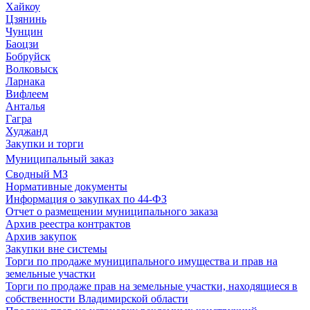
Хайкоу
Цзянинь
Чунцин
Баоцзи
Бобруйск
Волковыск
Ларнака
Вифлеем
Анталья
Гагра
Худжанд
Закупки и торги
Муниципальный заказ
Сводный МЗ
Нормативные документы
Информация о закупках по 44-ФЗ
Отчет о размещении муниципального заказа
Архив реестра контрактов
Архив закупок
Закупки вне системы
Торги по продаже муниципального имущества и прав на
земельные участки
Торги по продаже прав на земельные участки, находящиеся в
собственности Владимирской области