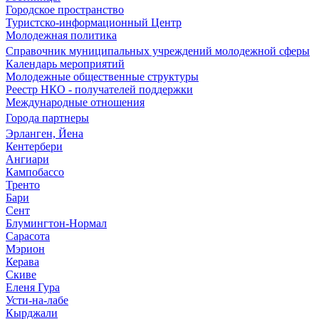
Городское пространство
Туристско-информационный Центр
Молодежная политика
Справочник муниципальных учреждений молодежной сферы
Календарь мероприятий
Молодежные общественные структуры
Реестр НКО - получателей поддержки
Международные отношения
Города партнеры
Эрланген, Йена
Кентербери
Ангиари
Кампобассо
Тренто
Бари
Сент
Блумингтон-Нормал
Сарасота
Мэрион
Керава
Скиве
Еленя Гура
Усти-на-лабе
Кырджали