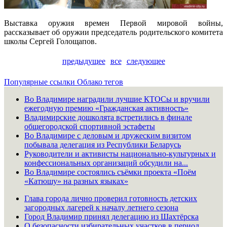
Выставка оружия времен Первой мировой войны,
рассказывает об оружии председатель родительского комитета
школы Сергей Голощапов.
предыдущее
все
следующее
Популярные ссылки
Облако тегов
Во Владимире наградили лучшие КТОСы и вручили
ежегодную премию «Гражданская активность»
Владимирские дошколята встретились в финале
общегородской спортивной эстафеты
Во Владимире с деловым и дружеским визитом
побывала делегация из Республики Беларусь
Руководители и активисты национально-культурных и
конфессиональных организаций обсудили на...
Во Владимире состоялись съёмки проекта «Поём
«Катюшу» на разных языках»
Глава города лично проверил готовность детских
загородных лагерей к началу летнего сезона
Город Владимир принял делегацию из Шахтёрска
О безопасности избирательных участков в период