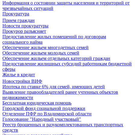
Информация о состоянии защиты населения и территорий от
чрезвычайных ситуаций
Прокуратура
Прием граждан
Новости прокуратуры
Прокурор разъясняет
Предоставление жилых помещений по договорам
социального найма
Обеспечение жильем многодетных семей
Обеспечение жильем молодых семей
Обеспечение жильем отдельных категорий граждан
Предоставление жилищных субсидий работникам бюджетной
сферы
Жилье в кредит
Новостройки ВИФ
Ипотека по ставке 6% для семей, имеющих детей
Выявление правообладателей ранее учтенных объектов
недвижимости
Бесплатная юридическая помощь
Городской фонд социальной поддержки
Отделение ПФР по Владимирской области
Голосование "Народный участковый"
Реестр брошенных и разукомплектованных транспортных
средств