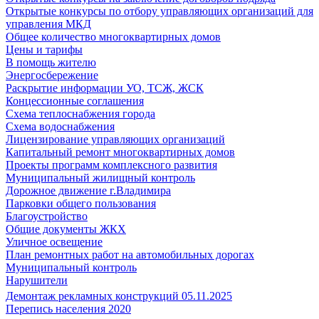
Открытые конкурсы по отбору управляющих организаций для
управления МКД
Общее количество многоквартирных домов
Цены и тарифы
В помощь жителю
Энергосбережение
Раскрытие информации УО, ТСЖ, ЖСК
Концессионные соглашения
Схема теплоснабжения города
Схема водоснабжения
Лицензирование управляющих организаций
Капитальный ремонт многоквартирных домов
Проекты программ комплексного развития
Муниципальный жилищный контроль
Дорожное движение г.Владимира
Парковки общего пользования
Благоустройство
Общие документы ЖКХ
Уличное освещение
План ремонтных работ на автомобильных дорогах
Муниципальный контроль
Нарушители
Демонтаж рекламных конструкций 05.11.2025
Перепись населения 2020