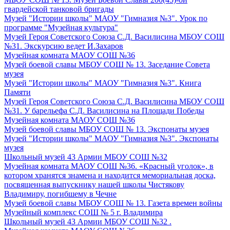
гвардейской танковой бригады
Музей "Истории школы" МАОУ "Гимназия №3". Урок по
программе "Музейная культура"
Музей Героя Советского Союза С.Д. Василисина МБОУ СОШ
№31. Экскурсию ведет И.Захаров
Музейная комната МАОУ СОШ №36
Музей боевой славы МБОУ СОШ № 13. Заседание Совета
музея
Музей "Истории школы" МАОУ "Гимназия №3". Книга
Памяти
Музей Героя Советского Союза С.Д. Василисина МБОУ СОШ
№31. У барельефа С.Д. Василисина на Площади Победы
Музейная комната МАОУ СОШ №36
Музей боевой славы МБОУ СОШ № 13. Экспонаты музея
Музей "Истории школы" МАОУ "Гимназия №3". Экспонаты
музея
Школьный музей 43 Армии МБОУ СОШ №32
Музейная комната МАОУ СОШ №36. «Красный уголок», в
котором хранятся знамена и находится мемориальная доска,
посвященная выпускнику нашей школы Чистякову
Владимиру, погибшему в Чечне
Музей боевой славы МБОУ СОШ № 13. Газета времен войны
Музейный комплекс СОШ № 5 г. Владимира
Школьный музей 43 Армии МБОУ СОШ №32 .