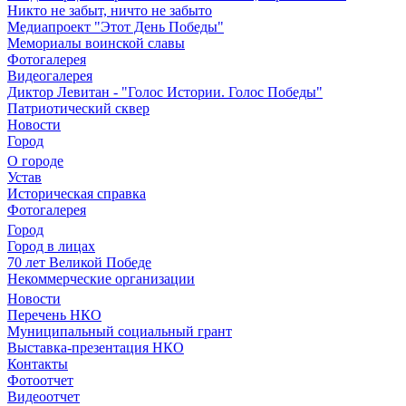
Никто не забыт, ничто не забыто
Медиапроект "Этот День Победы"
Мемориалы воинской славы
Фотогалерея
Видеогалерея
Диктор Левитан - "Голос Истории. Голос Победы"
Патриотический сквер
Новости
Город
О городе
Устав
Историческая справка
Фотогалерея
Город
Город в лицах
70 лет Великой Победе
Некоммерческие организации
Новости
Перечень НКО
Муниципальный социальный грант
Выставка-презентация НКО
Контакты
Фотоотчет
Видеоотчет