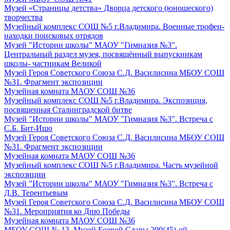
Музей «Страницы детства» Дворца детского (юношеского)
творчества
Музейный комплекс СОШ №5 г.Владимира. Военные трофеи-
находки поисковых отрядов
Музей "Истории школы" МАОУ "Гимназия №3".
Центральный раздел музея, посвящённый выпускникам
школы- частникам Великой
Музей Героя Советского Союза С.Д. Василисина МБОУ СОШ
№31. Фрагмент экспозиции
Музейная комната МАОУ СОШ №36
Музейный комплекс СОШ №5 г.Владимира. Экспозиция,
посвященная Сталинградской битве
Музей "Истории школы" МАОУ "Гимназия №3". Встреча с
С.Б. Бит-Ишо
Музей Героя Советского Союза С.Д. Василисина МБОУ СОШ
№31. Фрагмент экспозиции
Музейная комната МАОУ СОШ №36
Музейный комплекс СОШ №5 г.Владимира. Часть музейной
экспозиции
Музей "Истории школы" МАОУ "Гимназия №3". Встреча с
Д.В. Терентьевым
Музей Героя Советского Союза С.Д. Василисина МБОУ СОШ
№31. Мероприятия ко Дню Победы
Музейная комната МАОУ СОШ №36
МБОУ СОШ № 13. Музей Боевой Славы 200(45)-ой