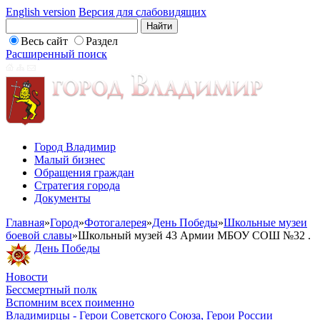
English version
Версия для слабовидящих
Весь сайт
Раздел
Расширенный поиск
Город Владимир
Малый бизнес
Обращения граждан
Стратегия города
Документы
Главная
»
Город
»
Фотогалерея
»
День Победы
»
Школьные музеи
боевой славы
»
Школьный музей 43 Армии МБОУ СОШ №32 .
День Победы
Новости
Бессмертный полк
Вспомним всех поименно
Владимирцы - Герои Советского Союза, Герои России