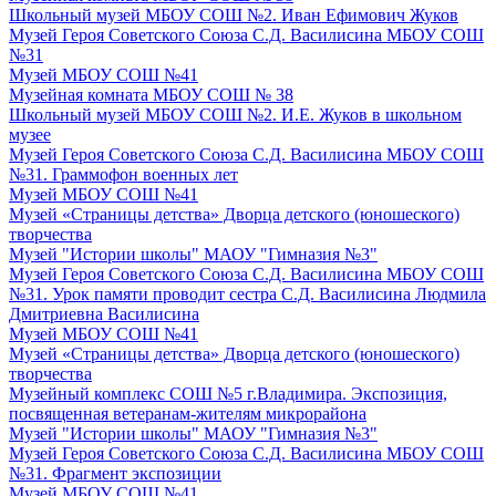
Школьный музей МБОУ СОШ №2. Иван Ефимович Жуков
Музей Героя Советского Союза С.Д. Василисина МБОУ СОШ
№31
Музей МБОУ СОШ №41
Музейная комната МБОУ СОШ № 38
Школьный музей МБОУ СОШ №2. И.Е. Жуков в школьном
музее
Музей Героя Советского Союза С.Д. Василисина МБОУ СОШ
№31. Граммофон военных лет
Музей МБОУ СОШ №41
Музей «Страницы детства» Дворца детского (юношеского)
творчества
Музей "Истории школы" МАОУ "Гимназия №3"
Музей Героя Советского Союза С.Д. Василисина МБОУ СОШ
№31. Урок памяти проводит сестра С.Д. Василисина Людмила
Дмитриевна Василисина
Музей МБОУ СОШ №41
Музей «Страницы детства» Дворца детского (юношеского)
творчества
Музейный комплекс СОШ №5 г.Владимира. Экспозиция,
посвященная ветеранам-жителям микрорайона
Музей "Истории школы" МАОУ "Гимназия №3"
Музей Героя Советского Союза С.Д. Василисина МБОУ СОШ
№31. Фрагмент экспозиции
Музей МБОУ СОШ №41