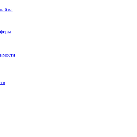
 найма
сферы
жимости
ств