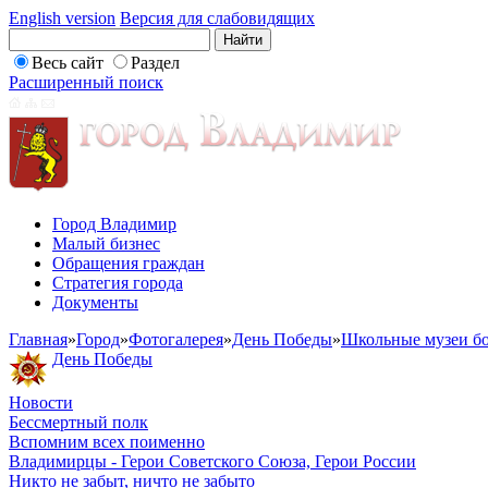
English version
Версия для слабовидящих
Весь сайт
Раздел
Расширенный поиск
Город Владимир
Малый бизнес
Обращения граждан
Стратегия города
Документы
Главная
»
Город
»
Фотогалерея
»
День Победы
»
Школьные музеи бо
День Победы
Новости
Бессмертный полк
Вспомним всех поименно
Владимирцы - Герои Советского Союза, Герои России
Никто не забыт, ничто не забыто