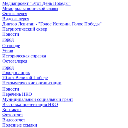
Медиапроект "Этот День Победы"
Мемориалы воинской славы
Фотогалерея
Видеогалерея
Диктор Левитан - "Голос Истории. Голос Победы"
Патриотический сквер
Новости
Город
О городе
Устав
Историческая справка
Фотогалерея
Город
Город в лицах
70 лет Великой Победе
Некоммерческие организации
Новости
Перечень НКО
Муниципальный социальный грант
Выставка-презентация НКО
Контакты
Фотоотчет
Видеоотчет
Полезные ссылки