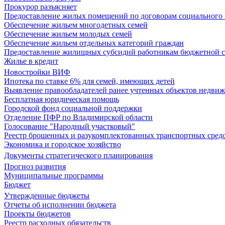
Прокурор разъясняет
Предоставление жилых помещений по договорам социального
Обеспечение жильем многодетных семей
Обеспечение жильем молодых семей
Обеспечение жильем отдельных категорий граждан
Предоставление жилищных субсидий работникам бюджетной 
Жилье в кредит
Новостройки ВИФ
Ипотека по ставке 6% для семей, имеющих детей
Выявление правообладателей ранее учтенных объектов недви
Бесплатная юридическая помощь
Городской фонд социальной поддержки
Отделение ПФР по Владимирской области
Голосование "Народный участковый"
Реестр брошенных и разукомплектованных транспортных сред
Экономика и городское хозяйство
Документы стратегического планирования
Прогноз развития
Муниципальные программы
Бюджет
Утвержденные бюджеты
Отчеты об исполнении бюджета
Проекты бюджетов
Реестр расходных обязательств