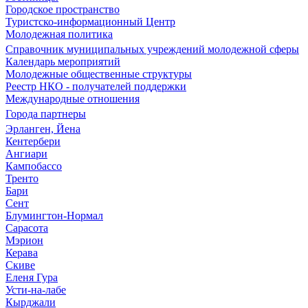
Городское пространство
Туристско-информационный Центр
Молодежная политика
Справочник муниципальных учреждений молодежной сферы
Календарь мероприятий
Молодежные общественные структуры
Реестр НКО - получателей поддержки
Международные отношения
Города партнеры
Эрланген, Йена
Кентербери
Ангиари
Кампобассо
Тренто
Бари
Сент
Блумингтон-Нормал
Сарасота
Мэрион
Керава
Скиве
Еленя Гура
Усти-на-лабе
Кырджали