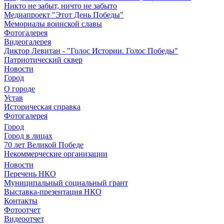
Никто не забыт, ничто не забыто
Медиапроект "Этот День Победы"
Мемориалы воинской славы
Фотогалерея
Видеогалерея
Диктор Левитан - "Голос Истории. Голос Победы"
Патриотический сквер
Новости
Город
О городе
Устав
Историческая справка
Фотогалерея
Город
Город в лицах
70 лет Великой Победе
Некоммерческие организации
Новости
Перечень НКО
Муниципальный социальный грант
Выставка-презентация НКО
Контакты
Фотоотчет
Видеоотчет