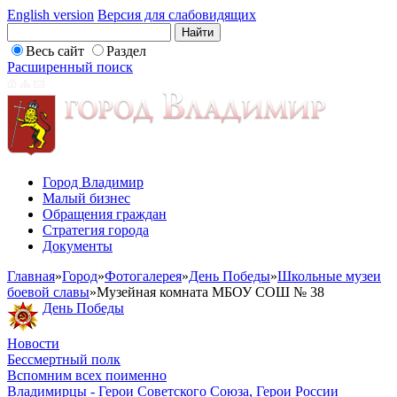
English version
Версия для слабовидящих
Весь сайт
Раздел
Расширенный поиск
Город Владимир
Малый бизнес
Обращения граждан
Стратегия города
Документы
Главная
»
Город
»
Фотогалерея
»
День Победы
»
Школьные музеи
боевой славы
»
Музейная комната МБОУ СОШ № 38
День Победы
Новости
Бессмертный полк
Вспомним всех поименно
Владимирцы - Герои Советского Союза, Герои России