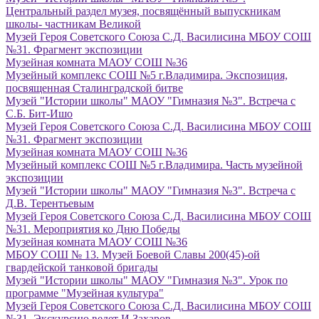
Центральный раздел музея, посвящённый выпускникам
школы- частникам Великой
Музей Героя Советского Союза С.Д. Василисина МБОУ СОШ
№31. Фрагмент экспозиции
Музейная комната МАОУ СОШ №36
Музейный комплекс СОШ №5 г.Владимира. Экспозиция,
посвященная Сталинградской битве
Музей "Истории школы" МАОУ "Гимназия №3". Встреча с
С.Б. Бит-Ишо
Музей Героя Советского Союза С.Д. Василисина МБОУ СОШ
№31. Фрагмент экспозиции
Музейная комната МАОУ СОШ №36
Музейный комплекс СОШ №5 г.Владимира. Часть музейной
экспозиции
Музей "Истории школы" МАОУ "Гимназия №3". Встреча с
Д.В. Терентьевым
Музей Героя Советского Союза С.Д. Василисина МБОУ СОШ
№31. Мероприятия ко Дню Победы
Музейная комната МАОУ СОШ №36
МБОУ СОШ № 13. Музей Боевой Славы 200(45)-ой
гвардейской танковой бригады
Музей "Истории школы" МАОУ "Гимназия №3". Урок по
программе "Музейная культура"
Музей Героя Советского Союза С.Д. Василисина МБОУ СОШ
№31. Экскурсию ведет И.Захаров