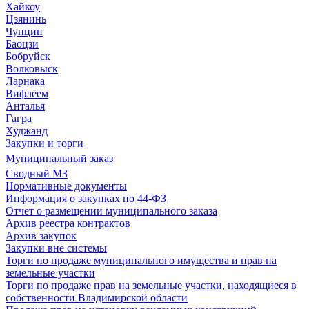
Хайкоу
Цзянинь
Чунцин
Баоцзи
Бобруйск
Волковыск
Ларнака
Вифлеем
Анталья
Гагра
Худжанд
Закупки и торги
Муниципальный заказ
Сводный МЗ
Нормативные документы
Информация о закупках по 44-ФЗ
Отчет о размещении муниципального заказа
Архив реестра контрактов
Архив закупок
Закупки вне системы
Торги по продаже муниципального имущества и прав на
земельные участки
Торги по продаже прав на земельные участки, находящиеся в
собственности Владимирской области