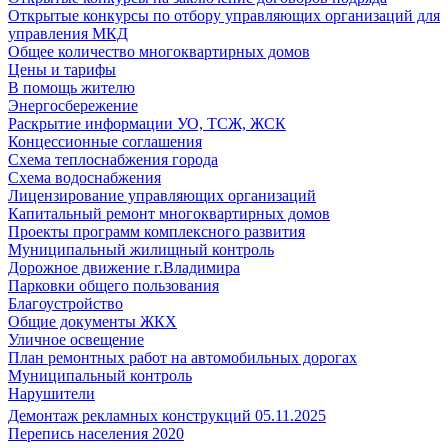
Открытые конкурсы по отбору управляющих организаций для
управления МКД
Общее количество многоквартирных домов
Цены и тарифы
В помощь жителю
Энергосбережение
Раскрытие информации УО, ТСЖ, ЖСК
Концессионные соглашения
Схема теплоснабжения города
Схема водоснабжения
Лицензирование управляющих организаций
Капитальный ремонт многоквартирных домов
Проекты программ комплексного развития
Муниципальный жилищный контроль
Дорожное движение г.Владимира
Парковки общего пользования
Благоустройство
Общие документы ЖКХ
Уличное освещение
План ремонтных работ на автомобильных дорогах
Муниципальный контроль
Нарушители
Демонтаж рекламных конструкций 05.11.2025
Перепись населения 2020