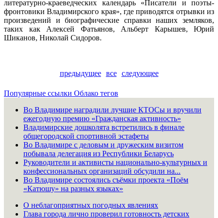
литературно-краеведческих календарь «Писатели и поэты-
фронтовики Владимирского края», где приводятся отрывки из
произведений и биографические справки наших земляков,
таких как Алексей Фатьянов, Альберт Карышев, Юрий
Шиканов, Николай Сидоров.
предыдущее
все
следующее
Популярные ссылки
Облако тегов
Во Владимире наградили лучшие КТОСы и вручили
ежегодную премию «Гражданская активность»
Владимирские дошколята встретились в финале
общегородской спортивной эстафеты
Во Владимире с деловым и дружеским визитом
побывала делегация из Республики Беларусь
Руководители и активисты национально-культурных и
конфессиональных организаций обсудили на...
Во Владимире состоялись съёмки проекта «Поём
«Катюшу» на разных языках»
О неблагоприятных погодных явлениях
Глава города лично проверил готовность детских