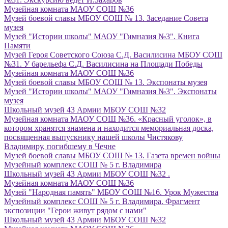
Музейная комната МАОУ СОШ №36
Музей боевой славы МБОУ СОШ № 13. Заседание Совета
музея
Музей "Истории школы" МАОУ "Гимназия №3". Книга
Памяти
Музей Героя Советского Союза С.Д. Василисина МБОУ СОШ
№31. У барельефа С.Д. Василисина на Площади Победы
Музейная комната МАОУ СОШ №36
Музей боевой славы МБОУ СОШ № 13. Экспонаты музея
Музей "Истории школы" МАОУ "Гимназия №3". Экспонаты
музея
Школьный музей 43 Армии МБОУ СОШ №32
Музейная комната МАОУ СОШ №36. «Красный уголок», в
котором хранятся знамена и находится мемориальная доска,
посвященная выпускнику нашей школы Чистякову
Владимиру, погибшему в Чечне
Музей боевой славы МБОУ СОШ № 13. Газета времен войны
Музейный комплекс СОШ № 5 г. Владимира
Школьный музей 43 Армии МБОУ СОШ №32 .
Музейная комната МАОУ СОШ №36
Музей "Народная память" МБОУ СОШ №16. Урок Мужества
Музейный комплекс СОШ № 5 г. Владимира. Фрагмент
экспозиции "Герои живут рядом с нами"
Школьный музей 43 Армии МБОУ СОШ №32