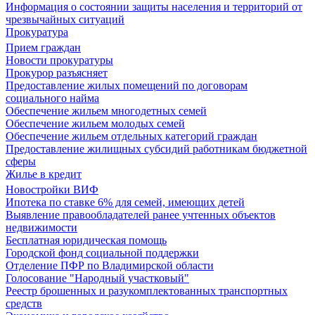
Информация о состоянии защиты населения и территорий от
чрезвычайных ситуаций
Прокуратура
Прием граждан
Новости прокуратуры
Прокурор разъясняет
Предоставление жилых помещений по договорам
социального найма
Обеспечение жильем многодетных семей
Обеспечение жильем молодых семей
Обеспечение жильем отдельных категорий граждан
Предоставление жилищных субсидий работникам бюджетной
сферы
Жилье в кредит
Новостройки ВИФ
Ипотека по ставке 6% для семей, имеющих детей
Выявление правообладателей ранее учтенных объектов
недвижимости
Бесплатная юридическая помощь
Городской фонд социальной поддержки
Отделение ПФР по Владимирской области
Голосование "Народный участковый"
Реестр брошенных и разукомплектованных транспортных
средств