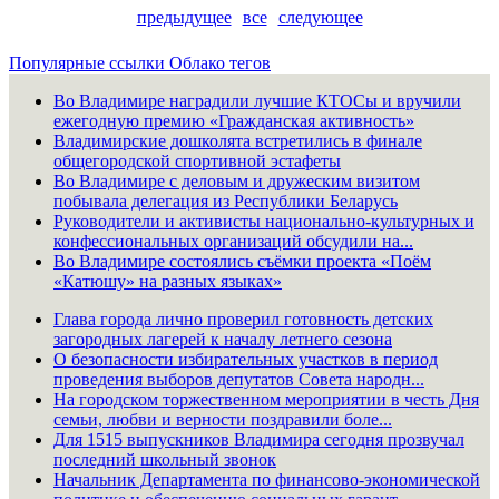
предыдущее
все
следующее
Популярные ссылки
Облако тегов
Во Владимире наградили лучшие КТОСы и вручили
ежегодную премию «Гражданская активность»
Владимирские дошколята встретились в финале
общегородской спортивной эстафеты
Во Владимире с деловым и дружеским визитом
побывала делегация из Республики Беларусь
Руководители и активисты национально-культурных и
конфессиональных организаций обсудили на...
Во Владимире состоялись съёмки проекта «Поём
«Катюшу» на разных языках»
Глава города лично проверил готовность детских
загородных лагерей к началу летнего сезона
О безопасности избирательных участков в период
проведения выборов депутатов Совета народн...
На городском торжественном мероприятии в честь Дня
семьи, любви и верности поздравили боле...
Для 1515 выпускников Владимира сегодня прозвучал
последний школьный звонок
Начальник Департамента по финансово-экономической