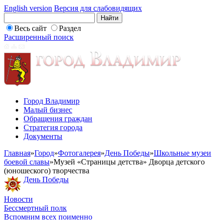
English version
Версия для слабовидящих
Весь сайт
Раздел
Расширенный поиск
Город Владимир
Малый бизнес
Обращения граждан
Стратегия города
Документы
Главная
»
Город
»
Фотогалерея
»
День Победы
»
Школьные музеи
боевой славы
»
Музей «Страницы детства» Дворца детского
(юношеского) творчества
День Победы
Новости
Бессмертный полк
Вспомним всех поименно