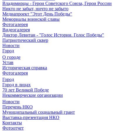
Владимирцы - Герои Советского Союза, Герои России
Никто не забыт, ничто не забыто
Медиапроект "Этот День Победы"
Мемориалы воинской славы
Фотогалерея
Видеогалерея
Диктор Левитан - "Голос Истории. Голос Победы"
Патриотический сквер
Новости
Город
О городе
Устав
Историческая справка
Фотогалерея
Город
Город в лицах
70 лет Великой Победе
Некоммерческие организации
Новости
Перечень НКО
Муниципальный социальный грант
Выставка-презентация НКО
Контакты
Фотоотчет