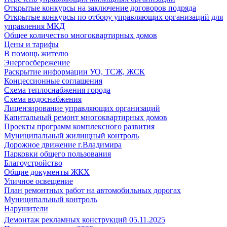
Открытые конкурсы на заключение договоров подряда
Открытые конкурсы по отбору управляющих организаций для
управления МКД
Общее количество многоквартирных домов
Цены и тарифы
В помощь жителю
Энергосбережение
Раскрытие информации УО, ТСЖ, ЖСК
Концессионные соглашения
Схема теплоснабжения города
Схема водоснабжения
Лицензирование управляющих организаций
Капитальный ремонт многоквартирных домов
Проекты программ комплексного развития
Муниципальный жилищный контроль
Дорожное движение г.Владимира
Парковки общего пользования
Благоустройство
Общие документы ЖКХ
Уличное освещение
План ремонтных работ на автомобильных дорогах
Муниципальный контроль
Нарушители
Демонтаж рекламных конструкций 05.11.2025