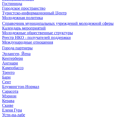
Гостиницы
Городское пространство
Туристско-информационный Центр
Молодежная политика
Справочник муниципальных учреждений молодежной сферы
Календарь мероприятий
Молодежные общественные структуры
Реестр НКО - получателей поддержки
Международные отношения
Города партнеры
Эрланген, Йена
Кентербери
Ангиари
Кампобассо
Тренто
Бари
Сент
Блумингтон-Нормал
Сарасота
Мэрион
Керава
Скиве
Еленя Гура
Усти-на-лабе