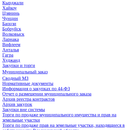
Кырджали
Хайкоу
Цзянинь
Чунцин
Баоцзи
Бобруйск
Волковыск
Ларнака
Вифлеем
Анталья
Гагра
Худжанд
Закупки и торги
Муниципальный заказ
Сводный МЗ
Нормативные документы
Информация о закупках по 44-ФЗ
Отчет о размещении муниципального заказа
Архив реестра контрактов
Архив закупок
Закупки вне системы
Торги по продаже муниципального имущества и прав на
земельные участки
Торги по продаже прав на земельные участки, находящиеся в