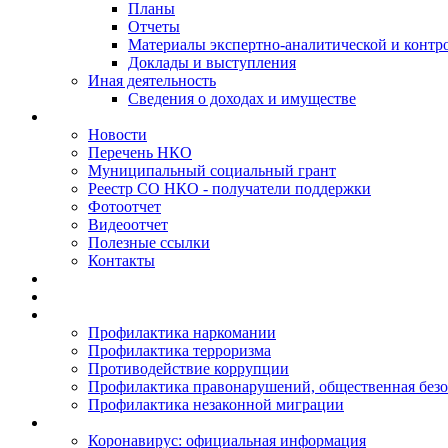
Планы
Отчеты
Материалы экспертно-аналитической и контр
Доклады и выступления
Иная деятельность
Сведения о доходах и имуществе
Новости
Перечень НКО
Муниципальный социальный грант
Реестр СО НКО - получатели поддержки
Фотоотчет
Видеоотчет
Полезные ссылки
Контакты
Профилактика наркомании
Профилактика терроризма
Противодействие коррупции
Профилактика правонарушений, общественная безо
Профилактика незаконной миграции
Коронавирус: официальная информация