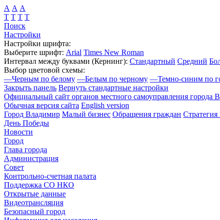
А
А
А
Т
Т
Т
Т
Поиск
Настройки
Настройки шрифта:
Выберите шрифт:
Arial
Times New Roman
Интервал между буквами
(Кернинг)
:
Стандартный
Средний
Бо
Выбор цветовой схемы:
—
Черным по белому
—
Белым по черному
—
Темно-синим по г
Закрыть панель
Вернуть стандартные настройки
Официальный сайт органов местного самоуправления города 
Обычная версия сайта
English version
Город Владимир
Малый бизнес
Обращения граждан
Стратегия 
День Победы
Новости
Город
Глава города
Администрация
Совет
Контрольно-счетная палата
Поддержка СО НКО
Открытые данные
Видеотрансляция
Безопасный город