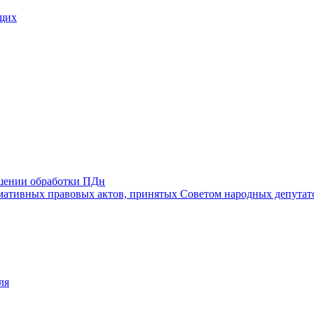
щих
ошении обработки ПДн
ативных правовых актов, принятых Советом народных депутат
ля