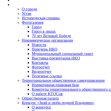
О городе
Устав
Историческая справка
Фотогалерея
Город
Город в лицах
70 лет Великой Победе
Некоммерческие организации
Новости
Перечень НКО
Муниципальный социальный грант
Выставка-презентация НКО
Контакты
Фотоотчет
Видеоотчет
Полезные ссылки
Территориальное общественное самоуправление
Нормативная правовая база
Комитеты территориального общественного 
О работе КТОСов
Общественная палата
Конкурс «Знай и люби родной Владимир»
О конкурсе