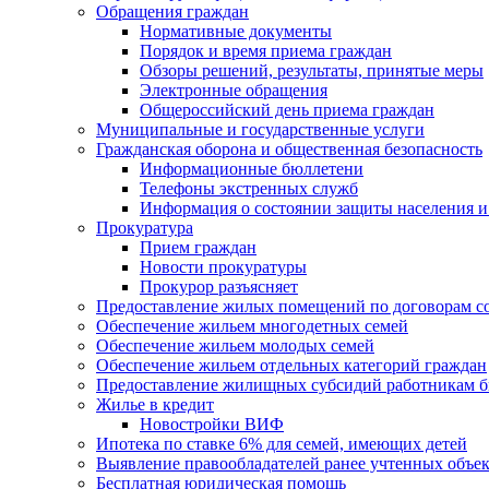
Обращения граждан
Нормативные документы
Порядок и время приема граждан
Обзоры решений, результаты, принятые меры
Электронные обращения
Общероссийский день приема граждан
Муниципальные и государственные услуги
Гражданская оборона и общественная безопасность
Информационные бюллетени
Телефоны экстренных служб
Информация о состоянии защиты населения и
Прокуратура
Прием граждан
Новости прокуратуры
Прокурор разъясняет
Предоставление жилых помещений по договорам с
Обеспечение жильем многодетных семей
Обеспечение жильем молодых семей
Обеспечение жильем отдельных категорий граждан
Предоставление жилищных субсидий работникам 
Жилье в кредит
Новостройки ВИФ
Ипотека по ставке 6% для семей, имеющих детей
Выявление правообладателей ранее учтенных объе
Бесплатная юридическая помощь