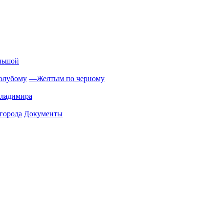
льшой
олубому
—
Желтым по черному
Владимира
города
Документы