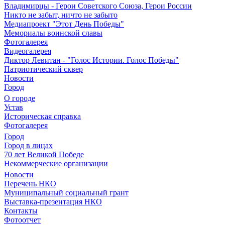
Владимирцы - Герои Советского Союза, Герои России
Никто не забыт, ничто не забыто
Медиапроект "Этот День Победы"
Мемориалы воинской славы
Фотогалерея
Видеогалерея
Диктор Левитан - "Голос Истории. Голос Победы"
Патриотический сквер
Новости
Город
О городе
Устав
Историческая справка
Фотогалерея
Город
Город в лицах
70 лет Великой Победе
Некоммерческие организации
Новости
Перечень НКО
Муниципальный социальный грант
Выставка-презентация НКО
Контакты
Фотоотчет