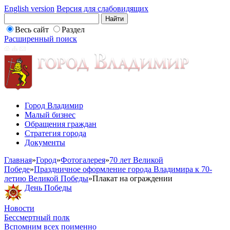
English version
Версия для слабовидящих
Весь сайт
Раздел
Расширенный поиск
Город Владимир
Малый бизнес
Обращения граждан
Стратегия города
Документы
Главная
»
Город
»
Фотогалерея
»
70 лет Великой
Победе
»
Праздничное оформление города Владимира к 70-
летию Великой Победы
»
Плакат на ограждении
День Победы
Новости
Бессмертный полк
Вспомним всех поименно