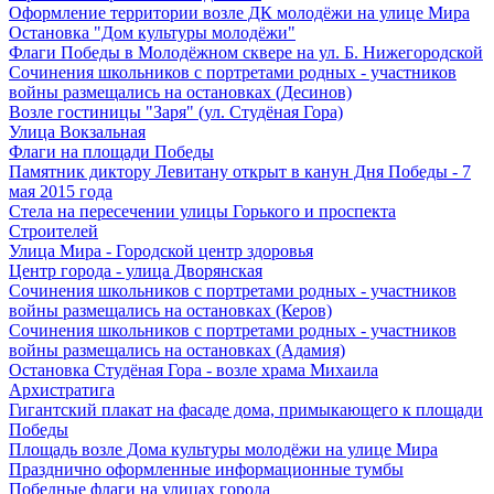
Оформление территории возле ДК молодёжи на улице Мира
Остановка "Дом культуры молодёжи"
Флаги Победы в Молодёжном сквере на ул. Б. Нижегородской
Сочинения школьников с портретами родных - участников
войны размещались на остановках (Десинов)
Возле гостиницы "Заря" (ул. Студёная Гора)
Улица Вокзальная
Флаги на площади Победы
Памятник диктору Левитану открыт в канун Дня Победы - 7
мая 2015 года
Стела на пересечении улицы Горького и проспекта
Строителей
Улица Мира - Городской центр здоровья
Центр города - улица Дворянская
Сочинения школьников с портретами родных - участников
войны размещались на остановках (Керов)
Сочинения школьников с портретами родных - участников
войны размещались на остановках (Адамия)
Остановка Студёная Гора - возле храма Михаила
Архистратига
Гигантский плакат на фасаде дома, примыкающего к площади
Победы
Площадь возле Дома культуры молодёжи на улице Мира
Празднично оформленные информационные тумбы
Победные флаги на улицах города