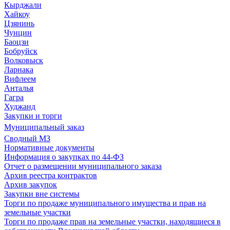
Кырджали
Хайкоу
Цзянинь
Чунцин
Баоцзи
Бобруйск
Волковыск
Ларнака
Вифлеем
Анталья
Гагра
Худжанд
Закупки и торги
Муниципальный заказ
Сводный МЗ
Нормативные документы
Информация о закупках по 44-ФЗ
Отчет о размещении муниципального заказа
Архив реестра контрактов
Архив закупок
Закупки вне системы
Торги по продаже муниципального имущества и прав на
земельные участки
Торги по продаже прав на земельные участки, находящиеся в