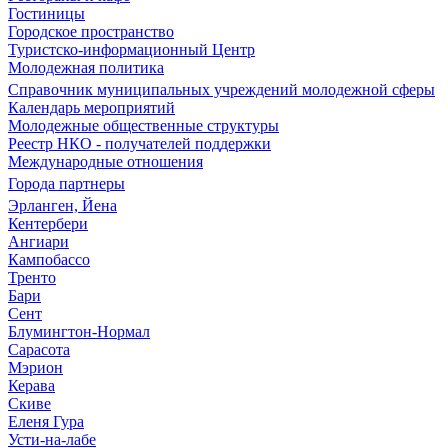
Гостиницы
Городское пространство
Туристско-информационный Центр
Молодежная политика
Справочник муниципальных учреждений молодежной сферы
Календарь мероприятий
Молодежные общественные структуры
Реестр НКО - получателей поддержки
Международные отношения
Города партнеры
Эрланген, Йена
Кентербери
Ангиари
Кампобассо
Тренто
Бари
Сент
Блумингтон-Нормал
Сарасота
Мэрион
Керава
Скиве
Еленя Гура
Усти-на-лабе