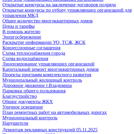
Открытые конкурсы на заключение договоров подряда
Открытые конкурсы по отбору управляющих организаций для
управления МКД
Общее количество многоквартирных домов
Цены и тарифы
В помощь жителю
Энергосбережение
Раскрытие информации УО, ТСЖ, ЖСК
Концессионные соглашения
Схема теплоснабжения города
Схема водоснабжения
Лицензирование управляющих организаций
Капитальный ремонт многоквартирных домов
Проекты программ комплексного развития
Муниципальный жилищный контроль
Дорожное движение г.Владимира
Парковки общего пользования
Благоустройство
Общие документы ЖКХ
Уличное освещение
План ремонтных работ на автомобильных дорогах
Муниципальный контроль
Нарушители
Демонтаж рекламных конструкций 05.11.2025