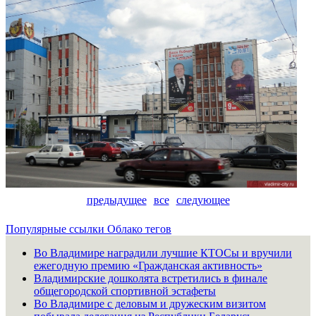
предыдущее
все
следующее
Популярные ссылки
Облако тегов
Во Владимире наградили лучшие КТОСы и вручили
ежегодную премию «Гражданская активность»
Владимирские дошколята встретились в финале
общегородской спортивной эстафеты
Во Владимире с деловым и дружеским визитом