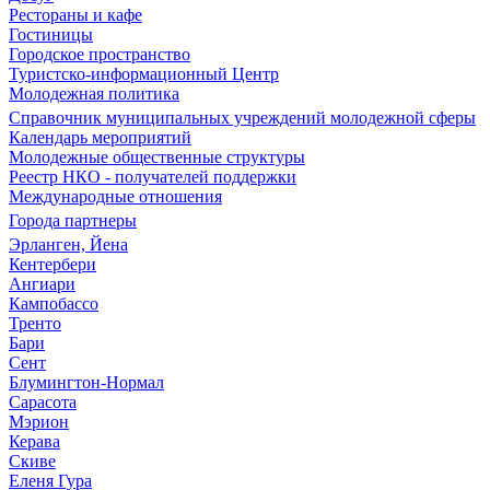
Рестораны и кафе
Гостиницы
Городское пространство
Туристско-информационный Центр
Молодежная политика
Справочник муниципальных учреждений молодежной сферы
Календарь мероприятий
Молодежные общественные структуры
Реестр НКО - получателей поддержки
Международные отношения
Города партнеры
Эрланген, Йена
Кентербери
Ангиари
Кампобассо
Тренто
Бари
Сент
Блумингтон-Нормал
Сарасота
Мэрион
Керава
Скиве
Еленя Гура