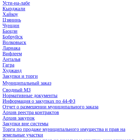
Усти-на-лабе
Кырджали
Хайкоу
Цзянинь
Чунцин
Баоцзи
Бобруйск
Волковыск
Ларнака
Вифлеем
Анталья
Гагра
Худжанд
Закупки и торги
Муниципальный заказ
Сводный МЗ
Нормативные документы
Информация о закупках по 44-ФЗ
Отчет о размещении муниципального заказа
Архив реестра контрактов
Архив закупок
Закупки вне системы
Торги по продаже муниципального имущества и прав на
земельные участки