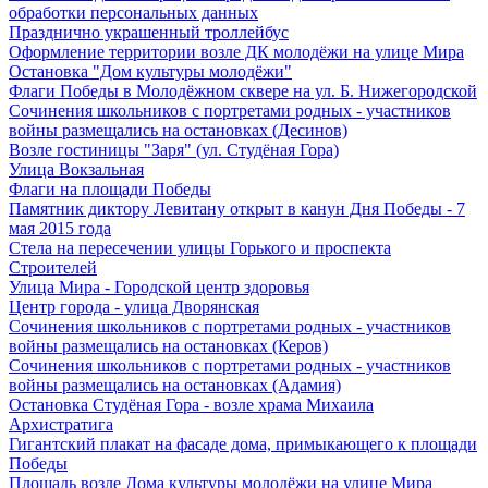
обработки персональных данных
Празднично украшенный троллейбус
Оформление территории возле ДК молодёжи на улице Мира
Остановка "Дом культуры молодёжи"
Флаги Победы в Молодёжном сквере на ул. Б. Нижегородской
Сочинения школьников с портретами родных - участников
войны размещались на остановках (Десинов)
Возле гостиницы "Заря" (ул. Студёная Гора)
Улица Вокзальная
Флаги на площади Победы
Памятник диктору Левитану открыт в канун Дня Победы - 7
мая 2015 года
Стела на пересечении улицы Горького и проспекта
Строителей
Улица Мира - Городской центр здоровья
Центр города - улица Дворянская
Сочинения школьников с портретами родных - участников
войны размещались на остановках (Керов)
Сочинения школьников с портретами родных - участников
войны размещались на остановках (Адамия)
Остановка Студёная Гора - возле храма Михаила
Архистратига
Гигантский плакат на фасаде дома, примыкающего к площади
Победы
Площадь возле Дома культуры молодёжи на улице Мира