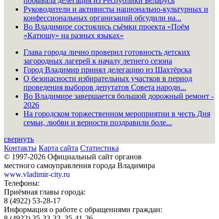
побывала делегация из Республики Беларусь
Руководители и активисты национально-культурных и
конфессиональных организаций обсудили на...
Во Владимире состоялись съёмки проекта «Поём
«Катюшу» на разных языках»
Глава города лично проверил готовность детских
загородных лагерей к началу летнего сезона
Город Владимир принял делегацию из Шахтёрска
О безопасности избирательных участков в период
проведения выборов депутатов Совета народн...
Во Владимире завершается большой дорожный ремонт -
2026
На городском торжественном мероприятии в честь Дня
семьи, любви и верности поздравили боле...
свернуть
Контакты
Карта сайта
Статистика
© 1997-2026 Официальный сайт органов
местного самоуправления города Владимира
www.vladimir-city.ru
Телефоны:
Приёмная главы города:
8 (4922) 53-28-17
Информация о работе с обращениями граждан:
8 (4922) 35-33-33, 35-41-26