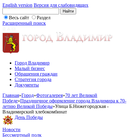
English version
Версия для слабовидящих
Весь сайт
Раздел
Расширенный поиск
Город Владимир
Малый бизнес
Обращения граждан
Стратегия города
Документы
Главная
»
Город
»
Фотогалерея
»
70 лет Великой
Победе
»
Праздничное оформление города Владимира к 70-
летию Великой Победы
»
Улица Б.Нижегородская -
Владимирский хлебокомбинат
День Победы
Новости
Бессмертный полк