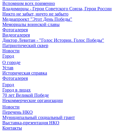
Вспомним всех поименно
Владимирцы - Герои Советского Союза, Герои России
Никто не забыт, ничто не забыто
Медиапроект "Этот День Победы"
Мемориалы воинской славы
Фотогалерея
Видеогалерея
Диктор Левитан - "Голос Истории. Голос Победы"
Патриотический сквер
Новости
Город
О городе
Устав
Историческая справка
Фотогалерея
Город
Город в лицах
70 лет Великой Победе
Некоммерческие организации
Новости
Перечень НКО
Муниципальный социальный грант
Выставка-презентация НКО
Контакты