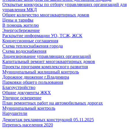
Открытые конкурсы по отбору управляющих организаций для
управления МКД
Общее количество многоквартирных домов
Цены и тарифы
В помощь жителю
Энергосбережение
Раскрытие информации УО, ТСЖ, ЖСК
Концессионные соглашения
Схема теплоснабжения города
Схема водоснабжения
Лицензирование управляющих организаций
Капитальный ремонт многоквартирных домов
Проекты программ комплексного развития
Муниципальный жилищный контроль
Дорожное движение г.Владимира
Парковки общего пользования
Благоустройство
Общие документы ЖКХ
Уличное освещение
План ремонтных работ на автомобильных дорогах
Муниципальный контроль
Нарушители
Демонтаж рекламных конструкций 05.11.2025
Перепись населения 2020