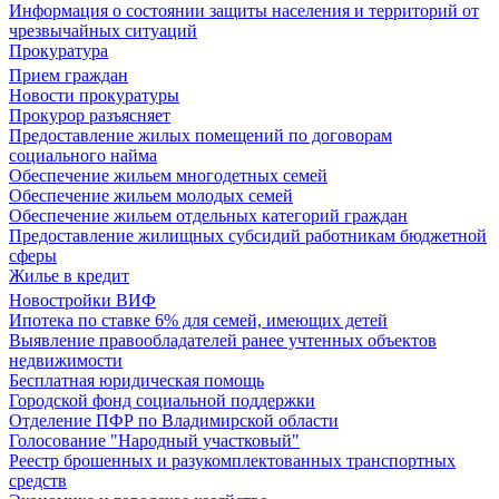
Информация о состоянии защиты населения и территорий от
чрезвычайных ситуаций
Прокуратура
Прием граждан
Новости прокуратуры
Прокурор разъясняет
Предоставление жилых помещений по договорам
социального найма
Обеспечение жильем многодетных семей
Обеспечение жильем молодых семей
Обеспечение жильем отдельных категорий граждан
Предоставление жилищных субсидий работникам бюджетной
сферы
Жилье в кредит
Новостройки ВИФ
Ипотека по ставке 6% для семей, имеющих детей
Выявление правообладателей ранее учтенных объектов
недвижимости
Бесплатная юридическая помощь
Городской фонд социальной поддержки
Отделение ПФР по Владимирской области
Голосование "Народный участковый"
Реестр брошенных и разукомплектованных транспортных
средств