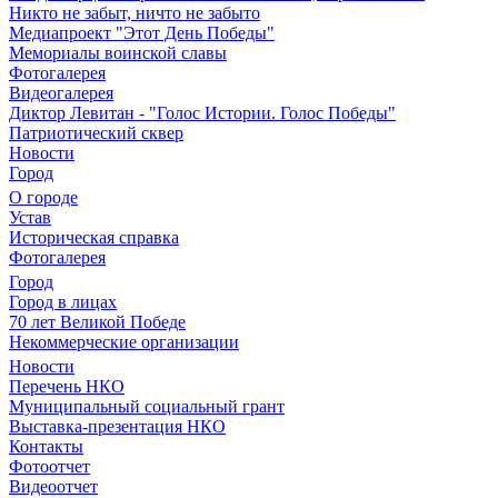
Никто не забыт, ничто не забыто
Медиапроект "Этот День Победы"
Мемориалы воинской славы
Фотогалерея
Видеогалерея
Диктор Левитан - "Голос Истории. Голос Победы"
Патриотический сквер
Новости
Город
О городе
Устав
Историческая справка
Фотогалерея
Город
Город в лицах
70 лет Великой Победе
Некоммерческие организации
Новости
Перечень НКО
Муниципальный социальный грант
Выставка-презентация НКО
Контакты
Фотоотчет
Видеоотчет