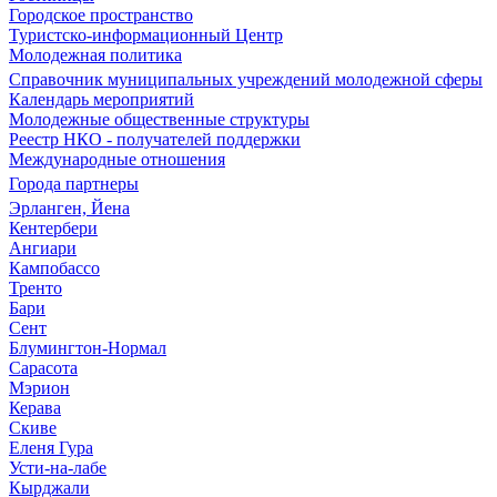
Городское пространство
Туристско-информационный Центр
Молодежная политика
Справочник муниципальных учреждений молодежной сферы
Календарь мероприятий
Молодежные общественные структуры
Реестр НКО - получателей поддержки
Международные отношения
Города партнеры
Эрланген, Йена
Кентербери
Ангиари
Кампобассо
Тренто
Бари
Сент
Блумингтон-Нормал
Сарасота
Мэрион
Керава
Скиве
Еленя Гура
Усти-на-лабе
Кырджали