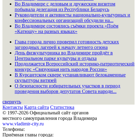
Во Владимире с деловым и дружеским визитом
побывала делегация из Республики Беларусь
Руководители и активисты национально-культурных и
конфессиональных организаций обсудили на...
Во Владимире состоялись съёмки проекта «Поём
«Катюшу» на разных языках»
Глава города лично проверил готовность детских
загородных лагерей к началу летнего сезона
День физкультурника во Владимире пройдёт в
Центральном парке культуры и отдыха
Продолжается Всероссийский историко-патриотический
конкурс «Связующая нить народов России»
В Курсантском сквере устанавливают белокаменные
скульптуры витязей
О безопасности избирательных участков в период
проведения выборов депутатов Совета народн...
свернуть
Контакты
Карта сайта
Статистика
© 1997-2026 Официальный сайт органов
местного самоуправления города Владимира
www.vladimir-city.ru
Телефоны:
Приёмная главы города: