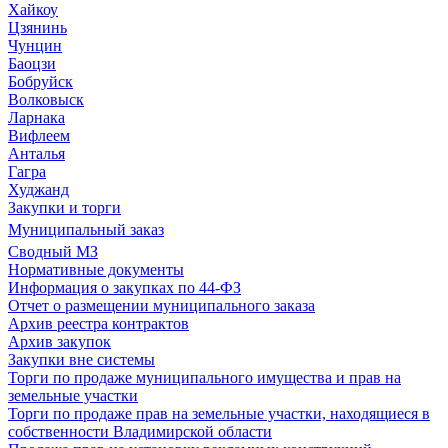
Хайкоу
Цзянинь
Чунцин
Баоцзи
Бобруйск
Волковыск
Ларнака
Вифлеем
Анталья
Гагра
Худжанд
Закупки и торги
Муниципальный заказ
Сводный МЗ
Нормативные документы
Информация о закупках по 44-ФЗ
Отчет о размещении муниципального заказа
Архив реестра контрактов
Архив закупок
Закупки вне системы
Торги по продаже муниципального имущества и прав на
земельные участки
Торги по продаже прав на земельные участки, находящиеся в
собственности Владимирской области