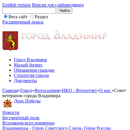
English version
Версия для слабовидящих
Весь сайт
Раздел
Расширенный поиск
Город Владимир
Малый бизнес
Обращения граждан
Стратегия города
Документы
Главная
»
Город
»
Фотогалерея
»
НКО - Фотоотчет
»
О нас
»
Совет
ветеранов города Владимира
День Победы
Новости
Бессмертный полк
Вспомним всех поименно
Владимирцы - Герои Советского Союза, Герои России