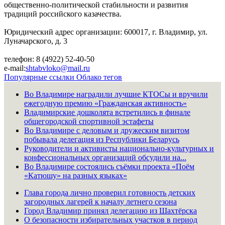
общественно-политической стабильности и развития
традиций российского казачества.
Юридический адрес организации: 600017, г. Владимир, ул.
Луначарского, д. 3
телефон: 8 (4922) 52-40-50
e-mail:
shtabvloko@mail.ru
Популярные ссылки
Облако тегов
Во Владимире наградили лучшие КТОСы и вручили
ежегодную премию «Гражданская активность»
Владимирские дошколята встретились в финале
общегородской спортивной эстафеты
Во Владимире с деловым и дружеским визитом
побывала делегация из Республики Беларусь
Руководители и активисты национально-культурных и
конфессиональных организаций обсудили на...
Во Владимире состоялись съёмки проекта «Поём
«Катюшу» на разных языках»
Глава города лично проверил готовность детских
загородных лагерей к началу летнего сезона
Город Владимир принял делегацию из Шахтёрска
О безопасности избирательных участков в период