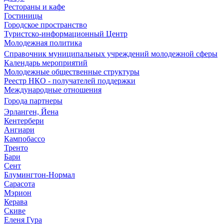
Рестораны и кафе
Гостиницы
Городское пространство
Туристско-информационный Центр
Молодежная политика
Справочник муниципальных учреждений молодежной сферы
Календарь мероприятий
Молодежные общественные структуры
Реестр НКО - получателей поддержки
Международные отношения
Города партнеры
Эрланген, Йена
Кентербери
Ангиари
Кампобассо
Тренто
Бари
Сент
Блумингтон-Нормал
Сарасота
Мэрион
Керава
Скиве
Еленя Гура