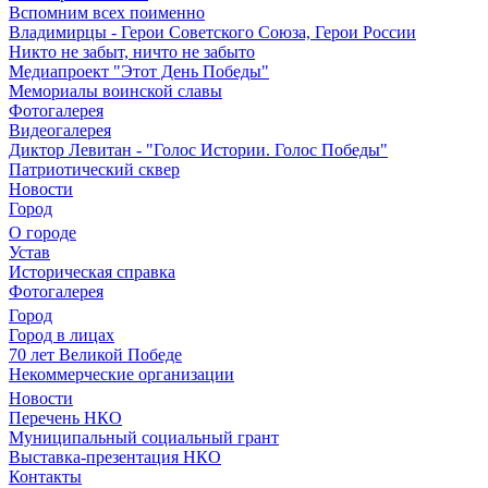
Вспомним всех поименно
Владимирцы - Герои Советского Союза, Герои России
Никто не забыт, ничто не забыто
Медиапроект "Этот День Победы"
Мемориалы воинской славы
Фотогалерея
Видеогалерея
Диктор Левитан - "Голос Истории. Голос Победы"
Патриотический сквер
Новости
Город
О городе
Устав
Историческая справка
Фотогалерея
Город
Город в лицах
70 лет Великой Победе
Некоммерческие организации
Новости
Перечень НКО
Муниципальный социальный грант
Выставка-презентация НКО
Контакты