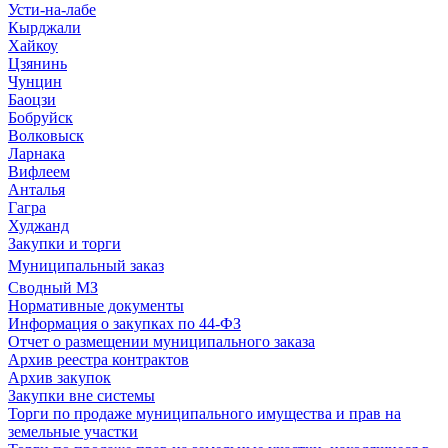
Усти-на-лабе
Кырджали
Хайкоу
Цзянинь
Чунцин
Баоцзи
Бобруйск
Волковыск
Ларнака
Вифлеем
Анталья
Гагра
Худжанд
Закупки и торги
Муниципальный заказ
Сводный МЗ
Нормативные документы
Информация о закупках по 44-ФЗ
Отчет о размещении муниципального заказа
Архив реестра контрактов
Архив закупок
Закупки вне системы
Торги по продаже муниципального имущества и прав на
земельные участки