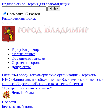
English version
Версия для слабовидящих
Весь сайт
Раздел
Расширенный поиск
Город Владимир
Малый бизнес
Обращения граждан
Стратегия города
Документы
Главная
»
Город
»
Некоммерческие организации
»
Перечень
НКО
»
Национальные объединения
»
Владимирское отдельское
казачье общество войскового казачьего общества
"Центральное казачье войско"
День Победы
Новости
Бессмертный полк