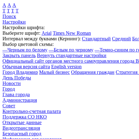
А
А
А
Т
Т
Т
Т
Поиск
Настройки
Настройки шрифта:
Выберите шрифт:
Arial
Times New Roman
Интервал между буквами
(Кернинг)
:
Стандартный
Средний
Бо
Выбор цветовой схемы:
—
Черным по белому
—
Белым по черному
—
Темно-синим по г
Закрыть панель
Вернуть стандартные настройки
Официальный сайт органов местного самоуправления города 
Обычная версия сайта
English version
Город Владимир
Малый бизнес
Обращения граждан
Стратегия 
День Победы
Новости
Город
Глава города
Администрация
Совет
Контрольно-счетная палата
Поддержка СО НКО
Открытые данные
Видеотрансляция
Безопасный город