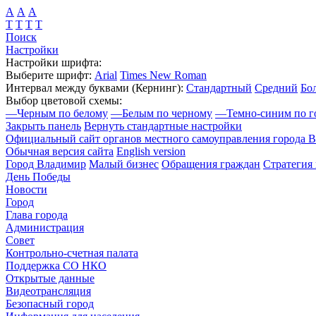
А
А
А
Т
Т
Т
Т
Поиск
Настройки
Настройки шрифта:
Выберите шрифт:
Arial
Times New Roman
Интервал между буквами
(Кернинг)
:
Стандартный
Средний
Бо
Выбор цветовой схемы:
—
Черным по белому
—
Белым по черному
—
Темно-синим по г
Закрыть панель
Вернуть стандартные настройки
Официальный сайт органов местного самоуправления города 
Обычная версия сайта
English version
Город Владимир
Малый бизнес
Обращения граждан
Стратегия 
День Победы
Новости
Город
Глава города
Администрация
Совет
Контрольно-счетная палата
Поддержка СО НКО
Открытые данные
Видеотрансляция
Безопасный город