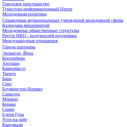
Городское пространство
Туристско-информационный Центр
Молодежная политика
Справочник муниципальных учреждений молодежной сферы
Календарь мероприятий
Молодежные общественные структуры
Реестр НКО - получателей поддержки
Международные отношения
Города партнеры
Эрланген, Йена
Кентербери
Ангиари
Кампобассо
Тренто
Бари
Сент
Блумингтон-Нормал
Сарасота
Мэрион
Керава
Скиве
Еленя Гура
Усти-на-лабе
Кырджали