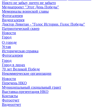
Никто не забыт, ничто не забыто
Медиапроект "Этот День Победы"
Мемориалы воинской славы
Фотогалерея
Видеогалерея
Диктор Левитан - "Голос Истории. Голос Победы"
Патриотический сквер
Новости
Город
О городе
Устав
Историческая справка
Фотогалерея
Город
Город в лицах
70 лет Великой Победе
Некоммерческие организации
Новости
Перечень НКО
Муниципальный социальный грант
Выставка-презентация НКО
Контакты
Фотоотчет
Видеоотчет