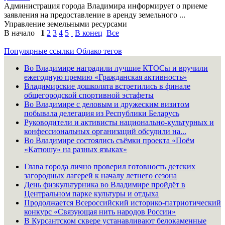
Администрация города Владимира информирует о приеме
заявления на предоставление в аренду земельного ...
Управление земельными ресурсами
В начало
1
2
3
4
5
В конец
Все
Популярные ссылки
Облако тегов
Во Владимире наградили лучшие КТОСы и вручили
ежегодную премию «Гражданская активность»
Владимирские дошколята встретились в финале
общегородской спортивной эстафеты
Во Владимире с деловым и дружеским визитом
побывала делегация из Республики Беларусь
Руководители и активисты национально-культурных и
конфессиональных организаций обсудили на...
Во Владимире состоялись съёмки проекта «Поём
«Катюшу» на разных языках»
Глава города лично проверил готовность детских
загородных лагерей к началу летнего сезона
День физкультурника во Владимире пройдёт в
Центральном парке культуры и отдыха
Продолжается Всероссийский историко-патриотический
конкурс «Связующая нить народов России»
В Курсантском сквере устанавливают белокаменные