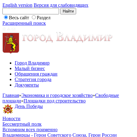
English version
Версия для слабовидящих
Весь сайт
Раздел
Расширенный поиск
Город Владимир
Малый бизнес
Обращения граждан
Стратегия города
Документы
Главная
»
Экономика и городское хозяйство
»
Свободные
площади
»
Площадки под строительство
День Победы
Новости
Бессмертный полк
Вспомним всех поименно
Владимирцы - Герои Советского Союза, Герои России