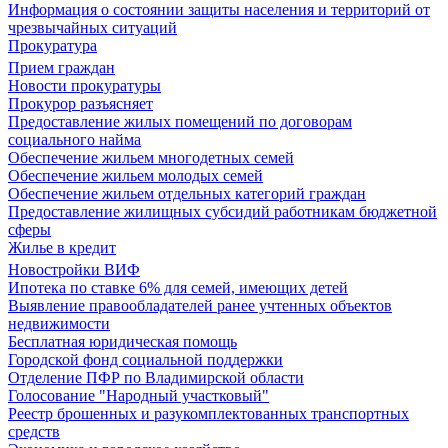
Информация о состоянии защиты населения и территорий от
чрезвычайных ситуаций
Прокуратура
Прием граждан
Новости прокуратуры
Прокурор разъясняет
Предоставление жилых помещений по договорам
социального найма
Обеспечение жильем многодетных семей
Обеспечение жильем молодых семей
Обеспечение жильем отдельных категорий граждан
Предоставление жилищных субсидий работникам бюджетной
сферы
Жилье в кредит
Новостройки ВИФ
Ипотека по ставке 6% для семей, имеющих детей
Выявление правообладателей ранее учтенных объектов
недвижимости
Бесплатная юридическая помощь
Городской фонд социальной поддержки
Отделение ПФР по Владимирской области
Голосование "Народный участковый"
Реестр брошенных и разукомплектованных транспортных
средств