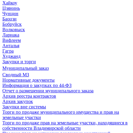
Хайкоу
Цзянинь
Чунцин
Баоцзи
Бобруйск
Волковыск
Ларнака
Вифлеем
Анталья
Гагра
Худжанд
Закупки и торги
Муниципальный заказ
Сводный МЗ
Нормативные документы
Информация о закупках по 44-ФЗ
Отчет о размещении муниципального заказа
Архив реестра контрактов
Архив закупок
Закупки вне системы
Торги по продаже муниципального имущества и прав на
земельные участки
Торги по продаже прав на земельные участки, находящиеся в
собственности Владимирской области