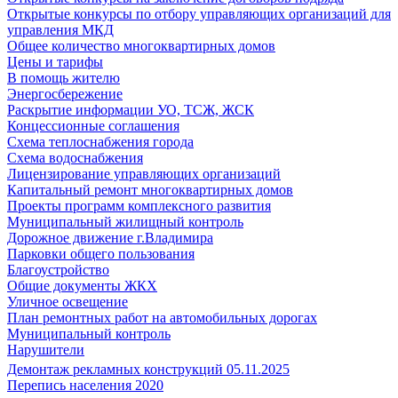
Открытые конкурсы по отбору управляющих организаций для
управления МКД
Общее количество многоквартирных домов
Цены и тарифы
В помощь жителю
Энергосбережение
Раскрытие информации УО, ТСЖ, ЖСК
Концессионные соглашения
Схема теплоснабжения города
Схема водоснабжения
Лицензирование управляющих организаций
Капитальный ремонт многоквартирных домов
Проекты программ комплексного развития
Муниципальный жилищный контроль
Дорожное движение г.Владимира
Парковки общего пользования
Благоустройство
Общие документы ЖКХ
Уличное освещение
План ремонтных работ на автомобильных дорогах
Муниципальный контроль
Нарушители
Демонтаж рекламных конструкций 05.11.2025
Перепись населения 2020