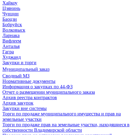
Хайкоу
Цзянинь
Чунцин
Баоцзи
Бобруйск
Волковыск
Ларнака
Вифлеем
Анталья
Гагра
Худжанд
Закупки и торги
Муниципальный заказ
Сводный МЗ
Нормативные документы
Информация о закупках по 44-ФЗ
Отчет о размещении муниципального заказа
Архив реестра контрактов
Архив закупок
Закупки вне системы
Торги по продаже муниципального имущества и прав на
земельные участки
Торги по продаже прав на земельные участки, находящиеся в
собственности Владимирской области