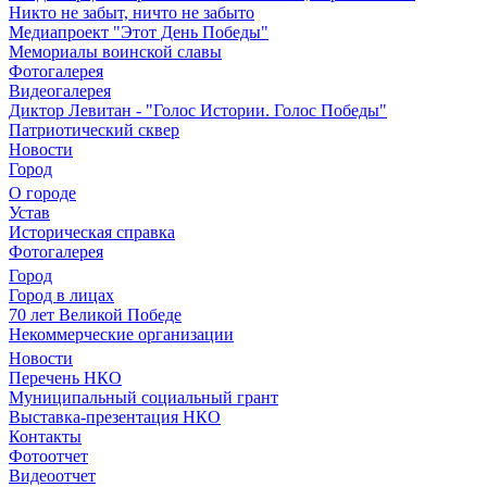
Никто не забыт, ничто не забыто
Медиапроект "Этот День Победы"
Мемориалы воинской славы
Фотогалерея
Видеогалерея
Диктор Левитан - "Голос Истории. Голос Победы"
Патриотический сквер
Новости
Город
О городе
Устав
Историческая справка
Фотогалерея
Город
Город в лицах
70 лет Великой Победе
Некоммерческие организации
Новости
Перечень НКО
Муниципальный социальный грант
Выставка-презентация НКО
Контакты
Фотоотчет
Видеоотчет