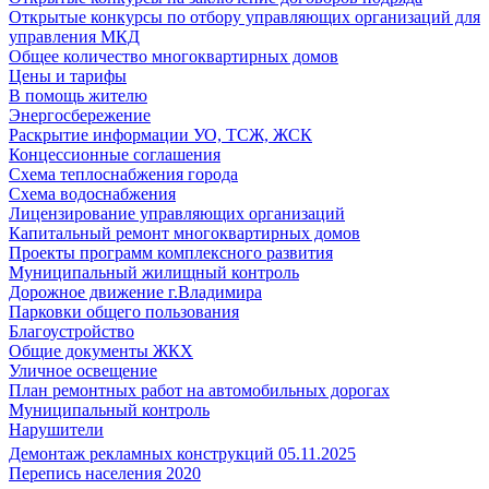
Открытые конкурсы по отбору управляющих организаций для
управления МКД
Общее количество многоквартирных домов
Цены и тарифы
В помощь жителю
Энергосбережение
Раскрытие информации УО, ТСЖ, ЖСК
Концессионные соглашения
Схема теплоснабжения города
Схема водоснабжения
Лицензирование управляющих организаций
Капитальный ремонт многоквартирных домов
Проекты программ комплексного развития
Муниципальный жилищный контроль
Дорожное движение г.Владимира
Парковки общего пользования
Благоустройство
Общие документы ЖКХ
Уличное освещение
План ремонтных работ на автомобильных дорогах
Муниципальный контроль
Нарушители
Демонтаж рекламных конструкций 05.11.2025
Перепись населения 2020