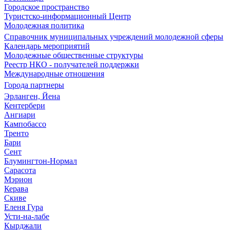
Городское пространство
Туристско-информационный Центр
Молодежная политика
Справочник муниципальных учреждений молодежной сферы
Календарь мероприятий
Молодежные общественные структуры
Реестр НКО - получателей поддержки
Международные отношения
Города партнеры
Эрланген, Йена
Кентербери
Ангиари
Кампобассо
Тренто
Бари
Сент
Блумингтон-Нормал
Сарасота
Мэрион
Керава
Скиве
Еленя Гура
Усти-на-лабе
Кырджали