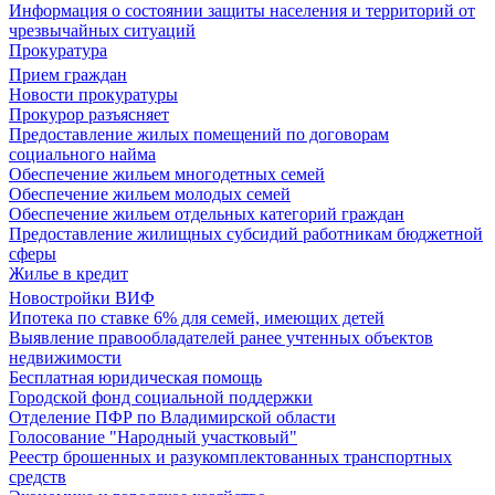
Информация о состоянии защиты населения и территорий от
чрезвычайных ситуаций
Прокуратура
Прием граждан
Новости прокуратуры
Прокурор разъясняет
Предоставление жилых помещений по договорам
социального найма
Обеспечение жильем многодетных семей
Обеспечение жильем молодых семей
Обеспечение жильем отдельных категорий граждан
Предоставление жилищных субсидий работникам бюджетной
сферы
Жилье в кредит
Новостройки ВИФ
Ипотека по ставке 6% для семей, имеющих детей
Выявление правообладателей ранее учтенных объектов
недвижимости
Бесплатная юридическая помощь
Городской фонд социальной поддержки
Отделение ПФР по Владимирской области
Голосование "Народный участковый"
Реестр брошенных и разукомплектованных транспортных
средств