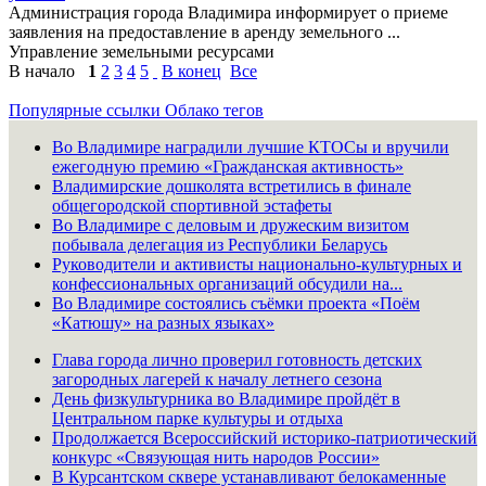
Администрация города Владимира информирует о приеме
заявления на предоставление в аренду земельного ...
Управление земельными ресурсами
В начало
1
2
3
4
5
В конец
Все
Популярные ссылки
Облако тегов
Во Владимире наградили лучшие КТОСы и вручили
ежегодную премию «Гражданская активность»
Владимирские дошколята встретились в финале
общегородской спортивной эстафеты
Во Владимире с деловым и дружеским визитом
побывала делегация из Республики Беларусь
Руководители и активисты национально-культурных и
конфессиональных организаций обсудили на...
Во Владимире состоялись съёмки проекта «Поём
«Катюшу» на разных языках»
Глава города лично проверил готовность детских
загородных лагерей к началу летнего сезона
День физкультурника во Владимире пройдёт в
Центральном парке культуры и отдыха
Продолжается Всероссийский историко-патриотический
конкурс «Связующая нить народов России»
В Курсантском сквере устанавливают белокаменные