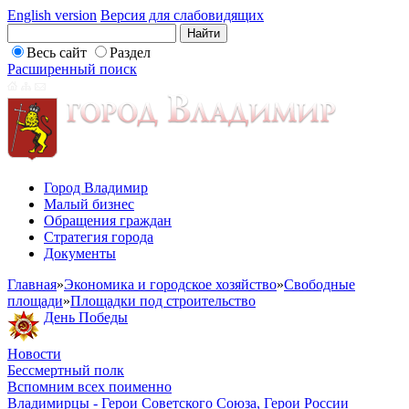
English version
Версия для слабовидящих
Весь сайт
Раздел
Расширенный поиск
Город Владимир
Малый бизнес
Обращения граждан
Стратегия города
Документы
Главная
»
Экономика и городское хозяйство
»
Свободные
площади
»
Площадки под строительство
День Победы
Новости
Бессмертный полк
Вспомним всех поименно
Владимирцы - Герои Советского Союза, Герои России