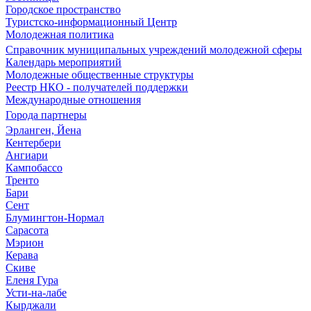
Городское пространство
Туристско-информационный Центр
Молодежная политика
Справочник муниципальных учреждений молодежной сферы
Календарь мероприятий
Молодежные общественные структуры
Реестр НКО - получателей поддержки
Международные отношения
Города партнеры
Эрланген, Йена
Кентербери
Ангиари
Кампобассо
Тренто
Бари
Сент
Блумингтон-Нормал
Сарасота
Мэрион
Керава
Скиве
Еленя Гура
Усти-на-лабе
Кырджали