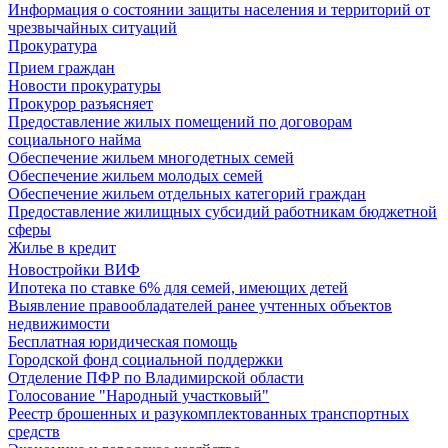
Информация о состоянии защиты населения и территорий от
чрезвычайных ситуаций
Прокуратура
Прием граждан
Новости прокуратуры
Прокурор разъясняет
Предоставление жилых помещений по договорам
социального найма
Обеспечение жильем многодетных семей
Обеспечение жильем молодых семей
Обеспечение жильем отдельных категорий граждан
Предоставление жилищных субсидий работникам бюджетной
сферы
Жилье в кредит
Новостройки ВИФ
Ипотека по ставке 6% для семей, имеющих детей
Выявление правообладателей ранее учтенных объектов
недвижимости
Бесплатная юридическая помощь
Городской фонд социальной поддержки
Отделение ПФР по Владимирской области
Голосование "Народный участковый"
Реестр брошенных и разукомплектованных транспортных
средств