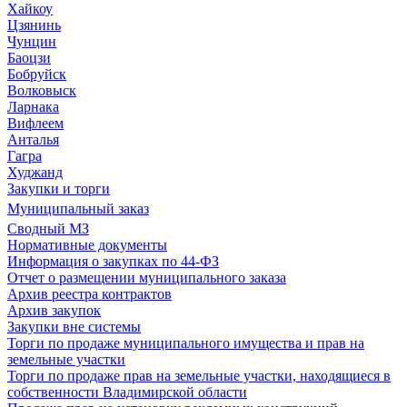
Хайкоу
Цзянинь
Чунцин
Баоцзи
Бобруйск
Волковыск
Ларнака
Вифлеем
Анталья
Гагра
Худжанд
Закупки и торги
Муниципальный заказ
Сводный МЗ
Нормативные документы
Информация о закупках по 44-ФЗ
Отчет о размещении муниципального заказа
Архив реестра контрактов
Архив закупок
Закупки вне системы
Торги по продаже муниципального имущества и прав на
земельные участки
Торги по продаже прав на земельные участки, находящиеся в
собственности Владимирской области