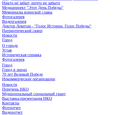
Никто не забыт, ничто не забыто
Медиапроект "Этот День Победы"
Мемориалы воинской славы
Фотогалерея
Видеогалерея
Диктор Левитан - "Голос Истории. Голос Победы"
Патриотический сквер
Новости
Город
О городе
Устав
Историческая справка
Фотогалерея
Город
Город в лицах
70 лет Великой Победе
Некоммерческие организации
Новости
Перечень НКО
Муниципальный социальный грант
Выставка-презентация НКО
Контакты
Фотоотчет
Видеоотчет