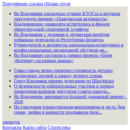
Популярные ссылки
Облако тегов
Во Владимире наградили лучшие КТОСы и вручили
ежегодную премию «Гражданская активность»
Владимирские дошколята встретились в финале
общегородской спортивной эстафеты
Во Владимире с деловым и дружеским визитом
побывала делегация из Республики Беларусь
Руководители и активисты национально-культурных и
конфессиональных организаций обсудили на...
Во Владимире состоялись съёмки проекта «Поём
«Катюшу» на разных языках»
Глава города лично проверил готовность детских
загородных лагерей к началу летнего сезона
Город Владимир принял делегацию из Шахтёрска
О безопасности избирательных участков в период
проведения выборов депутатов Совета народн...
Во Владимире завершается большой дорожный ремонт -
2026
На городском торжественном мероприятии в честь Дня
семьи, любви и верности поздравили боле...
свернуть
Контакты
Карта сайта
Статистика