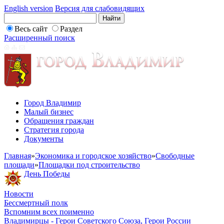
English version
Версия для слабовидящих
Весь сайт
Раздел
Расширенный поиск
Город Владимир
Малый бизнес
Обращения граждан
Стратегия города
Документы
Главная
»
Экономика и городское хозяйство
»
Свободные
площади
»
Площадки под строительство
День Победы
Новости
Бессмертный полк
Вспомним всех поименно
Владимирцы - Герои Советского Союза, Герои России