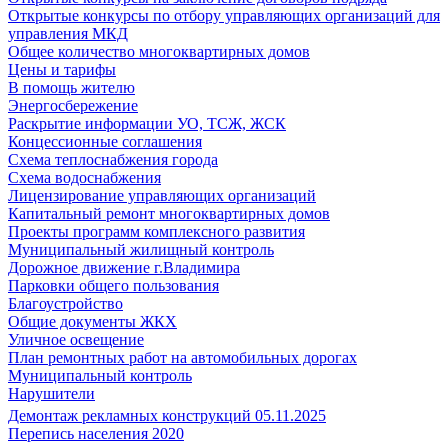
Открытые конкурсы по отбору управляющих организаций для
управления МКД
Общее количество многоквартирных домов
Цены и тарифы
В помощь жителю
Энергосбережение
Раскрытие информации УО, ТСЖ, ЖСК
Концессионные соглашения
Схема теплоснабжения города
Схема водоснабжения
Лицензирование управляющих организаций
Капитальный ремонт многоквартирных домов
Проекты программ комплексного развития
Муниципальный жилищный контроль
Дорожное движение г.Владимира
Парковки общего пользования
Благоустройство
Общие документы ЖКХ
Уличное освещение
План ремонтных работ на автомобильных дорогах
Муниципальный контроль
Нарушители
Демонтаж рекламных конструкций 05.11.2025
Перепись населения 2020