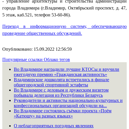
- управление архитектуры и строительства администрации
города Владимира (г.Владимир, Октябрьский проспект, д. 47,
5 этаж, каб.521, телефон 53-60-86).
Переход в информационную систему, обеспечивающую
проведение общественных обсуждений.
Опубликовано: 15.09.2022 12:56:59
Популярные ссылки
Облако тегов
Во Владимире наградили лучшие КТОСы и вручили
ежегодную премию «Гражданская активность»
Владимирские дошколята встретились в финале
общегородской спортивной эстафеты
Во Владимире с деловым и дружеским визитом
побывала делегация из Республики Беларусь
Руководители и активисты национально-культурных и
конфессиональных организаций обсудили на...
Во Владимире состоялись съёмки проекта «Поём
«Катюшу» на разных языках»
О неблагоприятных погодных явлениях