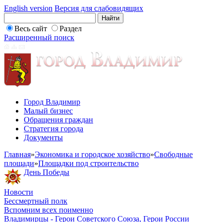
English version
Версия для слабовидящих
Весь сайт
Раздел
Расширенный поиск
Город Владимир
Малый бизнес
Обращения граждан
Стратегия города
Документы
Главная
»
Экономика и городское хозяйство
»
Свободные
площади
»
Площадки под строительство
День Победы
Новости
Бессмертный полк
Вспомним всех поименно
Владимирцы - Герои Советского Союза, Герои России