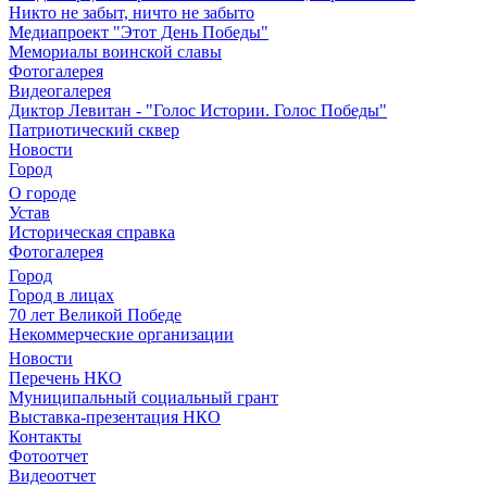
Никто не забыт, ничто не забыто
Медиапроект "Этот День Победы"
Мемориалы воинской славы
Фотогалерея
Видеогалерея
Диктор Левитан - "Голос Истории. Голос Победы"
Патриотический сквер
Новости
Город
О городе
Устав
Историческая справка
Фотогалерея
Город
Город в лицах
70 лет Великой Победе
Некоммерческие организации
Новости
Перечень НКО
Муниципальный социальный грант
Выставка-презентация НКО
Контакты
Фотоотчет
Видеоотчет