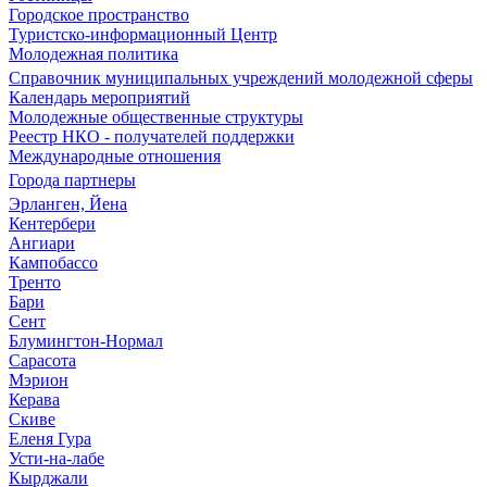
Городское пространство
Туристско-информационный Центр
Молодежная политика
Справочник муниципальных учреждений молодежной сферы
Календарь мероприятий
Молодежные общественные структуры
Реестр НКО - получателей поддержки
Международные отношения
Города партнеры
Эрланген, Йена
Кентербери
Ангиари
Кампобассо
Тренто
Бари
Сент
Блумингтон-Нормал
Сарасота
Мэрион
Керава
Скиве
Еленя Гура
Усти-на-лабе
Кырджали