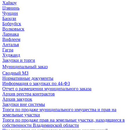
Хайкоу
Цзянинь
Чунцин
Баоцзи
Бобруйск
Волковыск
Ларнака
Вифлеем
Анталья
Гагра
Худжанд
Закупки и торги
Муниципальный заказ
Сводный МЗ
Нормативные документы
Информация о закупках по 44-ФЗ
Отчет о размещении муниципального заказа
Архив реестра контрактов
Архив закупок
Закупки вне системы
Торги по продаже муниципального имущества и прав на
земельные участки
Торги по продаже прав на земельные участки, находящиеся в
собственности Владимирской области