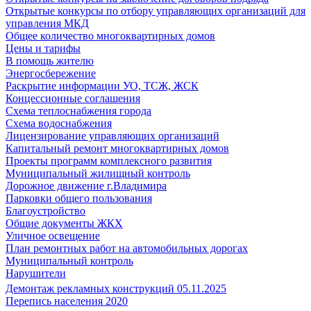
Открытые конкурсы по отбору управляющих организаций для
управления МКД
Общее количество многоквартирных домов
Цены и тарифы
В помощь жителю
Энергосбережение
Раскрытие информации УО, ТСЖ, ЖСК
Концессионные соглашения
Схема теплоснабжения города
Схема водоснабжения
Лицензирование управляющих организаций
Капитальный ремонт многоквартирных домов
Проекты программ комплексного развития
Муниципальный жилищный контроль
Дорожное движение г.Владимира
Парковки общего пользования
Благоустройство
Общие документы ЖКХ
Уличное освещение
План ремонтных работ на автомобильных дорогах
Муниципальный контроль
Нарушители
Демонтаж рекламных конструкций 05.11.2025
Перепись населения 2020