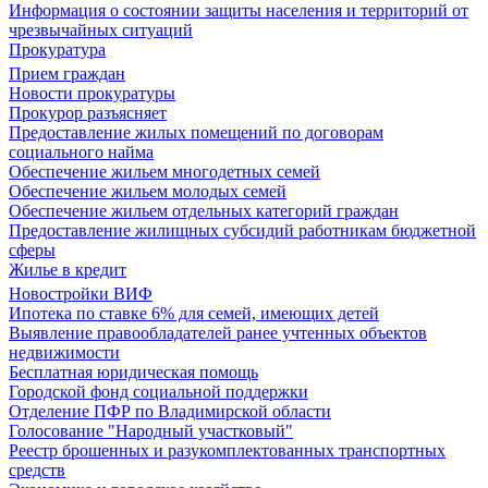
Информация о состоянии защиты населения и территорий от
чрезвычайных ситуаций
Прокуратура
Прием граждан
Новости прокуратуры
Прокурор разъясняет
Предоставление жилых помещений по договорам
социального найма
Обеспечение жильем многодетных семей
Обеспечение жильем молодых семей
Обеспечение жильем отдельных категорий граждан
Предоставление жилищных субсидий работникам бюджетной
сферы
Жилье в кредит
Новостройки ВИФ
Ипотека по ставке 6% для семей, имеющих детей
Выявление правообладателей ранее учтенных объектов
недвижимости
Бесплатная юридическая помощь
Городской фонд социальной поддержки
Отделение ПФР по Владимирской области
Голосование "Народный участковый"
Реестр брошенных и разукомплектованных транспортных
средств