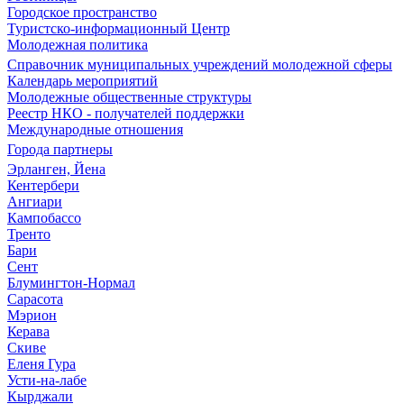
Городское пространство
Туристско-информационный Центр
Молодежная политика
Справочник муниципальных учреждений молодежной сферы
Календарь мероприятий
Молодежные общественные структуры
Реестр НКО - получателей поддержки
Международные отношения
Города партнеры
Эрланген, Йена
Кентербери
Ангиари
Кампобассо
Тренто
Бари
Сент
Блумингтон-Нормал
Сарасота
Мэрион
Керава
Скиве
Еленя Гура
Усти-на-лабе
Кырджали