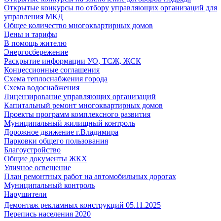
Открытые конкурсы по отбору управляющих организаций для
управления МКД
Общее количество многоквартирных домов
Цены и тарифы
В помощь жителю
Энергосбережение
Раскрытие информации УО, ТСЖ, ЖСК
Концессионные соглашения
Схема теплоснабжения города
Схема водоснабжения
Лицензирование управляющих организаций
Капитальный ремонт многоквартирных домов
Проекты программ комплексного развития
Муниципальный жилищный контроль
Дорожное движение г.Владимира
Парковки общего пользования
Благоустройство
Общие документы ЖКХ
Уличное освещение
План ремонтных работ на автомобильных дорогах
Муниципальный контроль
Нарушители
Демонтаж рекламных конструкций 05.11.2025
Перепись населения 2020