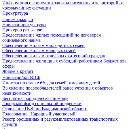
Информация о состоянии защиты населения и территорий от
чрезвычайных ситуаций
Прокуратура
Прием граждан
Новости прокуратуры
Прокурор разъясняет
Предоставление жилых помещений по договорам
социального найма
Обеспечение жильем многодетных семей
Обеспечение жильем молодых семей
Обеспечение жильем отдельных категорий граждан
Предоставление жилищных субсидий работникам бюджетной
сферы
Жилье в кредит
Новостройки ВИФ
Ипотека по ставке 6% для семей, имеющих детей
Выявление правообладателей ранее учтенных объектов
недвижимости
Бесплатная юридическая помощь
Городской фонд социальной поддержки
Отделение ПФР по Владимирской области
Голосование "Народный участковый"
Реестр брошенных и разукомплектованных транспортных
средств