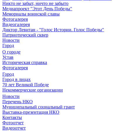
Никто не забыт, ничто не забыто
Медиапроект "Этот День Победы"
Мемориалы воинской славы
Фотогалерея
Видеогалерея
Диктор Левитан - "Голос Истории. Голос Победы"
Патриотический сквер
Новости
Город
О городе
Устав
Историческая справка
Фотогалерея
Город
Город в лицах
70 лет Великой Победе
Некоммерческие организации
Новости
Перечень НКО
Муниципальный социальный грант
Выставка-презентация НКО
Контакты
Фотоотчет
Видеоотчет