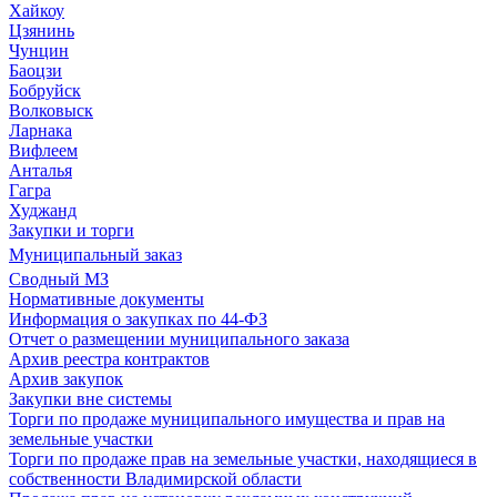
Хайкоу
Цзянинь
Чунцин
Баоцзи
Бобруйск
Волковыск
Ларнака
Вифлеем
Анталья
Гагра
Худжанд
Закупки и торги
Муниципальный заказ
Сводный МЗ
Нормативные документы
Информация о закупках по 44-ФЗ
Отчет о размещении муниципального заказа
Архив реестра контрактов
Архив закупок
Закупки вне системы
Торги по продаже муниципального имущества и прав на
земельные участки
Торги по продаже прав на земельные участки, находящиеся в
собственности Владимирской области