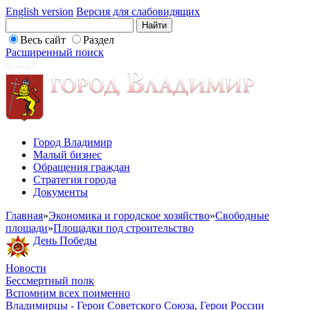
English version
Версия для слабовидящих
Весь сайт
Раздел
Расширенный поиск
Город Владимир
Малый бизнес
Обращения граждан
Стратегия города
Документы
Главная
»
Экономика и городское хозяйство
»
Свободные
площади
»
Площадки под строительство
День Победы
Новости
Бессмертный полк
Вспомним всех поименно
Владимирцы - Герои Советского Союза, Герои России