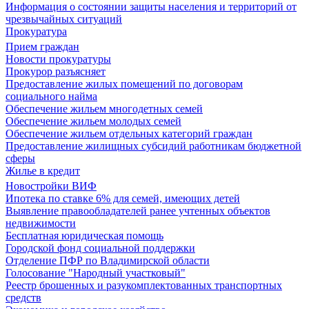
Информация о состоянии защиты населения и территорий от
чрезвычайных ситуаций
Прокуратура
Прием граждан
Новости прокуратуры
Прокурор разъясняет
Предоставление жилых помещений по договорам
социального найма
Обеспечение жильем многодетных семей
Обеспечение жильем молодых семей
Обеспечение жильем отдельных категорий граждан
Предоставление жилищных субсидий работникам бюджетной
сферы
Жилье в кредит
Новостройки ВИФ
Ипотека по ставке 6% для семей, имеющих детей
Выявление правообладателей ранее учтенных объектов
недвижимости
Бесплатная юридическая помощь
Городской фонд социальной поддержки
Отделение ПФР по Владимирской области
Голосование "Народный участковый"
Реестр брошенных и разукомплектованных транспортных
средств