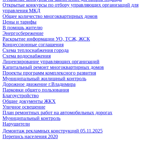
Открытые конкурсы по отбору управляющих организаций для
управления МКД
Общее количество многоквартирных домов
Цены и тарифы
В помощь жителю
Энергосбережение
Раскрытие информации УО, ТСЖ, ЖСК
Концессионные соглашения
Схема теплоснабжения города
Схема водоснабжения
Лицензирование управляющих организаций
Капитальный ремонт многоквартирных домов
Проекты программ комплексного развития
Муниципальный жилищный контроль
Дорожное движение г.Владимира
Парковки общего пользования
Благоустройство
Общие документы ЖКХ
Уличное освещение
План ремонтных работ на автомобильных дорогах
Муниципальный контроль
Нарушители
Демонтаж рекламных конструкций 05.11.2025
Перепись населения 2020