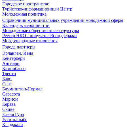
Городское пространство
Туристско-информационный Центр
Молодежная политика
Справочник муниципальных учреждений молодежной сферы
Календарь мероприятий
Молодежные общественные структуры
Реестр НКО - получателей поддержки
Международные отношения
Города партнеры
Эрланген, Йена
Кентербери
Ангиари
Кампобассо
Тренто
Бари
Сент
Блумингтон-Нормал
Сарасота
Мэрион
Керава
Скиве
Еленя Гура
Усти-на-лабе
Кырджали