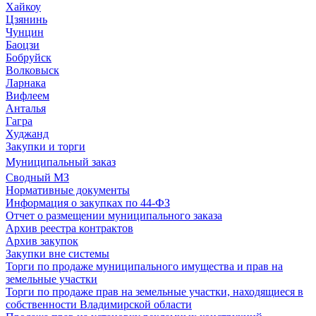
Хайкоу
Цзянинь
Чунцин
Баоцзи
Бобруйск
Волковыск
Ларнака
Вифлеем
Анталья
Гагра
Худжанд
Закупки и торги
Муниципальный заказ
Сводный МЗ
Нормативные документы
Информация о закупках по 44-ФЗ
Отчет о размещении муниципального заказа
Архив реестра контрактов
Архив закупок
Закупки вне системы
Торги по продаже муниципального имущества и прав на
земельные участки
Торги по продаже прав на земельные участки, находящиеся в
собственности Владимирской области