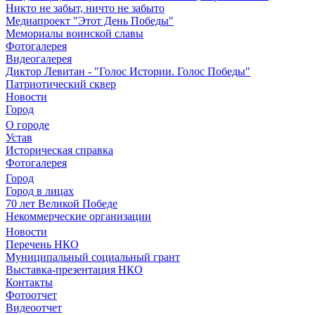
Никто не забыт, ничто не забыто
Медиапроект "Этот День Победы"
Мемориалы воинской славы
Фотогалерея
Видеогалерея
Диктор Левитан - "Голос Истории. Голос Победы"
Патриотический сквер
Новости
Город
О городе
Устав
Историческая справка
Фотогалерея
Город
Город в лицах
70 лет Великой Победе
Некоммерческие организации
Новости
Перечень НКО
Муниципальный социальный грант
Выставка-презентация НКО
Контакты
Фотоотчет
Видеоотчет