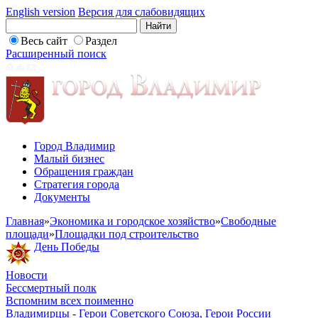
English version
Версия для слабовидящих
Весь сайт
Раздел
Расширенный поиск
Город Владимир
Малый бизнес
Обращения граждан
Стратегия города
Документы
Главная
»
Экономика и городское хозяйство
»
Свободные
площади
»
Площадки под строительство
День Победы
Новости
Бессмертный полк
Вспомним всех поименно
Владимирцы - Герои Советского Союза, Герои России