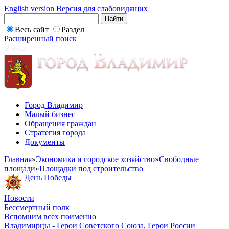
English version
Версия для слабовидящих
Весь сайт
Раздел
Расширенный поиск
Город Владимир
Малый бизнес
Обращения граждан
Стратегия города
Документы
Главная
»
Экономика и городское хозяйство
»
Свободные
площади
»
Площадки под строительство
День Победы
Новости
Бессмертный полк
Вспомним всех поименно
Владимирцы - Герои Советского Союза, Герои России