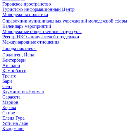
Городское пространство
Туристско-информационный Центр
Молодежная политика
Справочник муниципальных учреждений молодежной сферы
Календарь мероприятий
Молодежные общественные структуры
Реестр НКО - получателей поддержки
Международные отношения
Города партнеры
Эрланген, Йена
Кентербери
Ангиари
Кампобассо
Тренто
Бари
Сент
Блумингтон-Нормал
Сарасота
Мэрион
Керава
Скиве
Еленя Гура
Усти-на-лабе
Кырджали