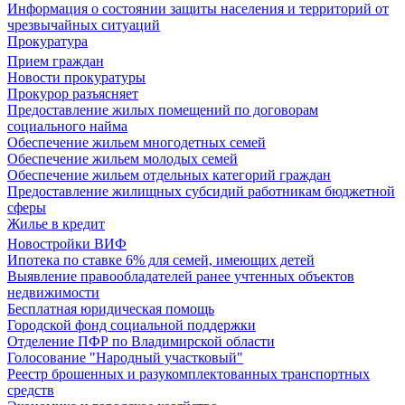
Информация о состоянии защиты населения и территорий от
чрезвычайных ситуаций
Прокуратура
Прием граждан
Новости прокуратуры
Прокурор разъясняет
Предоставление жилых помещений по договорам
социального найма
Обеспечение жильем многодетных семей
Обеспечение жильем молодых семей
Обеспечение жильем отдельных категорий граждан
Предоставление жилищных субсидий работникам бюджетной
сферы
Жилье в кредит
Новостройки ВИФ
Ипотека по ставке 6% для семей, имеющих детей
Выявление правообладателей ранее учтенных объектов
недвижимости
Бесплатная юридическая помощь
Городской фонд социальной поддержки
Отделение ПФР по Владимирской области
Голосование "Народный участковый"
Реестр брошенных и разукомплектованных транспортных
средств