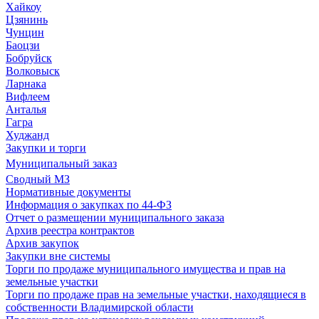
Хайкоу
Цзянинь
Чунцин
Баоцзи
Бобруйск
Волковыск
Ларнака
Вифлеем
Анталья
Гагра
Худжанд
Закупки и торги
Муниципальный заказ
Сводный МЗ
Нормативные документы
Информация о закупках по 44-ФЗ
Отчет о размещении муниципального заказа
Архив реестра контрактов
Архив закупок
Закупки вне системы
Торги по продаже муниципального имущества и прав на
земельные участки
Торги по продаже прав на земельные участки, находящиеся в
собственности Владимирской области