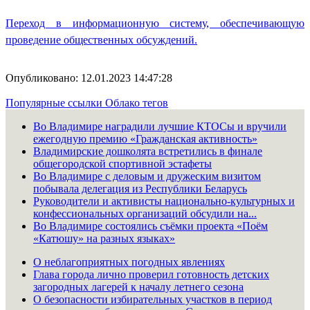
Переход в информационную систему, обеспечивающую
проведение общественных обсуждений.
Опубликовано: 12.01.2023 14:47:28
Популярные ссылки
Облако тегов
Во Владимире наградили лучшие КТОСы и вручили
ежегодную премию «Гражданская активность»
Владимирские дошколята встретились в финале
общегородской спортивной эстафеты
Во Владимире с деловым и дружеским визитом
побывала делегация из Республики Беларусь
Руководители и активисты национально-культурных и
конфессиональных организаций обсудили на...
Во Владимире состоялись съёмки проекта «Поём
«Катюшу» на разных языках»
О неблагоприятных погодных явлениях
Глава города лично проверил готовность детских
загородных лагерей к началу летнего сезона
О безопасности избирательных участков в период