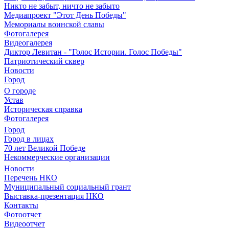
Никто не забыт, ничто не забыто
Медиапроект "Этот День Победы"
Мемориалы воинской славы
Фотогалерея
Видеогалерея
Диктор Левитан - "Голос Истории. Голос Победы"
Патриотический сквер
Новости
Город
О городе
Устав
Историческая справка
Фотогалерея
Город
Город в лицах
70 лет Великой Победе
Некоммерческие организации
Новости
Перечень НКО
Муниципальный социальный грант
Выставка-презентация НКО
Контакты
Фотоотчет
Видеоотчет