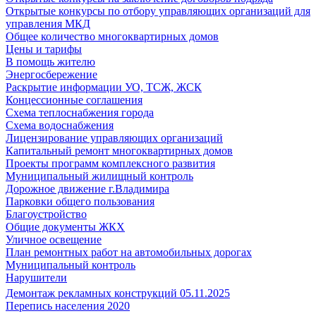
Открытые конкурсы по отбору управляющих организаций для
управления МКД
Общее количество многоквартирных домов
Цены и тарифы
В помощь жителю
Энергосбережение
Раскрытие информации УО, ТСЖ, ЖСК
Концессионные соглашения
Схема теплоснабжения города
Схема водоснабжения
Лицензирование управляющих организаций
Капитальный ремонт многоквартирных домов
Проекты программ комплексного развития
Муниципальный жилищный контроль
Дорожное движение г.Владимира
Парковки общего пользования
Благоустройство
Общие документы ЖКХ
Уличное освещение
План ремонтных работ на автомобильных дорогах
Муниципальный контроль
Нарушители
Демонтаж рекламных конструкций 05.11.2025
Перепись населения 2020