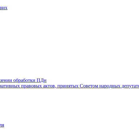
щих
ошении обработки ПДн
ативных правовых актов, принятых Советом народных депутат
ля