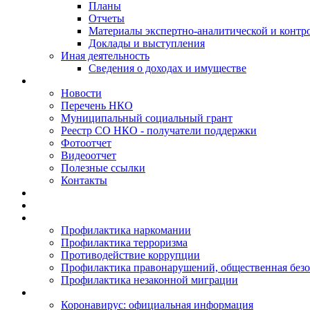
Планы
Отчеты
Материалы экспертно-аналитической и контр
Доклады и выступления
Иная деятельность
Сведения о доходах и имуществе
Новости
Перечень НКО
Муниципальный социальный грант
Реестр СО НКО - получатели поддержки
Фотоотчет
Видеоотчет
Полезные ссылки
Контакты
Профилактика наркомании
Профилактика терроризма
Противодействие коррупции
Профилактика правонарушений, общественная безо
Профилактика незаконной миграции
Коронавирус: официальная информация