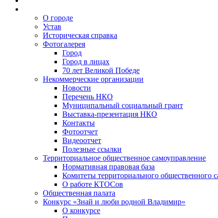
О городе
Устав
Историческая справка
Фотогалерея
Город
Город в лицах
70 лет Великой Победе
Некоммерческие организации
Новости
Перечень НКО
Муниципальный социальный грант
Выставка-презентация НКО
Контакты
Фотоотчет
Видеоотчет
Полезные ссылки
Территориальное общественное самоуправление
Нормативная правовая база
Комитеты территориального общественного 
О работе КТОСов
Общественная палата
Конкурс «Знай и люби родной Владимир»
О конкурсе