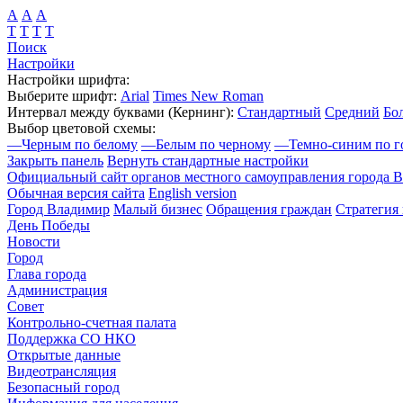
А
А
А
Т
Т
Т
Т
Поиск
Настройки
Настройки шрифта:
Выберите шрифт:
Arial
Times New Roman
Интервал между буквами
(Кернинг)
:
Стандартный
Средний
Бо
Выбор цветовой схемы:
—
Черным по белому
—
Белым по черному
—
Темно-синим по г
Закрыть панель
Вернуть стандартные настройки
Официальный сайт органов местного самоуправления города 
Обычная версия сайта
English version
Город Владимир
Малый бизнес
Обращения граждан
Стратегия 
День Победы
Новости
Город
Глава города
Администрация
Совет
Контрольно-счетная палата
Поддержка СО НКО
Открытые данные
Видеотрансляция
Безопасный город