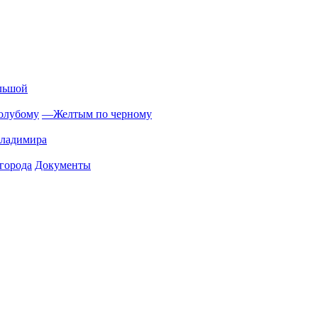
льшой
олубому
—
Желтым по черному
Владимира
города
Документы