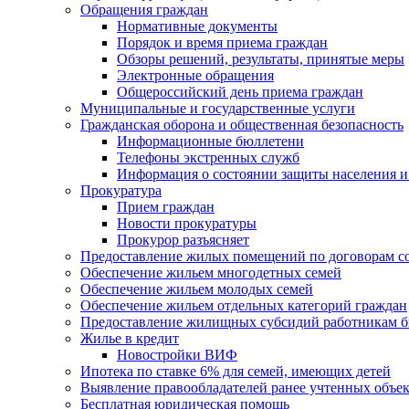
Обращения граждан
Нормативные документы
Порядок и время приема граждан
Обзоры решений, результаты, принятые меры
Электронные обращения
Общероссийский день приема граждан
Муниципальные и государственные услуги
Гражданская оборона и общественная безопасность
Информационные бюллетени
Телефоны экстренных служб
Информация о состоянии защиты населения и
Прокуратура
Прием граждан
Новости прокуратуры
Прокурор разъясняет
Предоставление жилых помещений по договорам с
Обеспечение жильем многодетных семей
Обеспечение жильем молодых семей
Обеспечение жильем отдельных категорий граждан
Предоставление жилищных субсидий работникам 
Жилье в кредит
Новостройки ВИФ
Ипотека по ставке 6% для семей, имеющих детей
Выявление правообладателей ранее учтенных объе
Бесплатная юридическая помощь