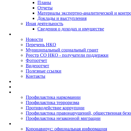
Планы
Отчеты
Материалы экспертно-аналитической и контр
Доклады и выступления
Иная деятельность
Сведения о доходах и имуществе
Новости
Перечень НКО
Муниципальный социальный грант
Реестр СО НКО - получатели поддержки
Фотоотчет
Видеоотчет
Полезные ссылки
Контакты
Профилактика наркомании
Профилактика терроризма
Противодействие коррупции
Профилактика правонарушений, общественная безо
Профилактика незаконной миграции
Коронавирус: официальная информация