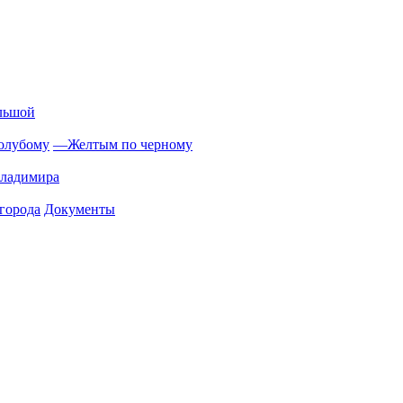
льшой
олубому
—
Желтым по черному
Владимира
города
Документы