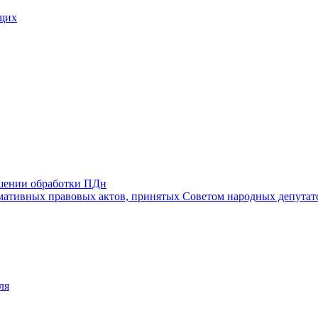
щих
ошении обработки ПДн
ативных правовых актов, принятых Советом народных депутат
ля