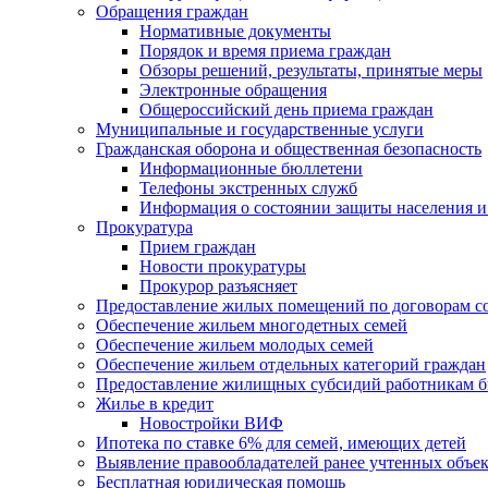
Обращения граждан
Нормативные документы
Порядок и время приема граждан
Обзоры решений, результаты, принятые меры
Электронные обращения
Общероссийский день приема граждан
Муниципальные и государственные услуги
Гражданская оборона и общественная безопасность
Информационные бюллетени
Телефоны экстренных служб
Информация о состоянии защиты населения и
Прокуратура
Прием граждан
Новости прокуратуры
Прокурор разъясняет
Предоставление жилых помещений по договорам с
Обеспечение жильем многодетных семей
Обеспечение жильем молодых семей
Обеспечение жильем отдельных категорий граждан
Предоставление жилищных субсидий работникам 
Жилье в кредит
Новостройки ВИФ
Ипотека по ставке 6% для семей, имеющих детей
Выявление правообладателей ранее учтенных объе
Бесплатная юридическая помощь