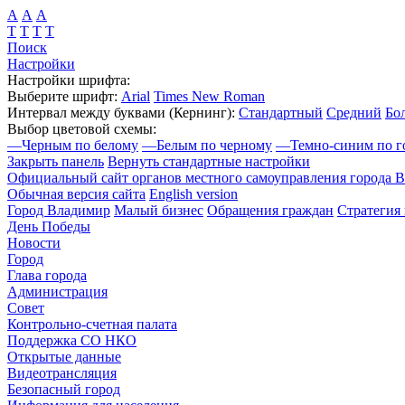
А
А
А
Т
Т
Т
Т
Поиск
Настройки
Настройки шрифта:
Выберите шрифт:
Arial
Times New Roman
Интервал между буквами
(Кернинг)
:
Стандартный
Средний
Бо
Выбор цветовой схемы:
—
Черным по белому
—
Белым по черному
—
Темно-синим по г
Закрыть панель
Вернуть стандартные настройки
Официальный сайт органов местного самоуправления города 
Обычная версия сайта
English version
Город Владимир
Малый бизнес
Обращения граждан
Стратегия 
День Победы
Новости
Город
Глава города
Администрация
Совет
Контрольно-счетная палата
Поддержка СО НКО
Открытые данные
Видеотрансляция
Безопасный город