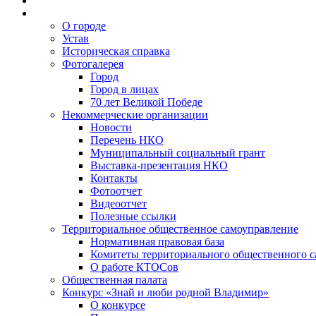
О городе
Устав
Историческая справка
Фотогалерея
Город
Город в лицах
70 лет Великой Победе
Некоммерческие организации
Новости
Перечень НКО
Муниципальный социальный грант
Выставка-презентация НКО
Контакты
Фотоотчет
Видеоотчет
Полезные ссылки
Территориальное общественное самоуправление
Нормативная правовая база
Комитеты территориального общественного 
О работе КТОСов
Общественная палата
Конкурс «Знай и люби родной Владимир»
О конкурсе