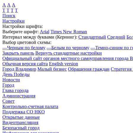
А
А
А
Т
Т
Т
Т
Поиск
Настройки
Настройки шрифта:
Выберите шрифт:
Arial
Times New Roman
Интервал между буквами
(Кернинг)
:
Стандартный
Средний
Бо
Выбор цветовой схемы:
—
Черным по белому
—
Белым по черному
—
Темно-синим по г
Закрыть панель
Вернуть стандартные настройки
Официальный сайт органов местного самоуправления города 
Обычная версия сайта
English version
Город Владимир
Малый бизнес
Обращения граждан
Стратегия 
День Победы
Новости
Город
Глава города
Администрация
Совет
Контрольно-счетная палата
Поддержка СО НКО
Открытые данные
Видеотрансляция
Безопасный город