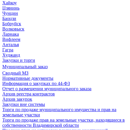
Хайкоу
Цзянинь
Чунцин
Баоцзи
Бобруйск
Волковыск
Ларнака
Вифлеем
Анталья
Гагра
Худжанд
Закупки и торги
Муниципальный заказ
Сводный МЗ
Нормативные документы
Информация о закупках по 44-ФЗ
Отчет о размещении муниципального заказа
Архив реестра контрактов
Архив закупок
Закупки вне системы
Торги по продаже муниципального имущества и прав на
земельные участки
Торги по продаже прав на земельные участки, находящиеся в
собственности Владимирской области