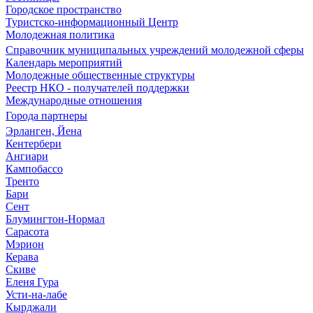
Городское пространство
Туристско-информационный Центр
Молодежная политика
Справочник муниципальных учреждений молодежной сферы
Календарь мероприятий
Молодежные общественные структуры
Реестр НКО - получателей поддержки
Международные отношения
Города партнеры
Эрланген, Йена
Кентербери
Ангиари
Кампобассо
Тренто
Бари
Сент
Блумингтон-Нормал
Сарасота
Мэрион
Керава
Скиве
Еленя Гура
Усти-на-лабе
Кырджали