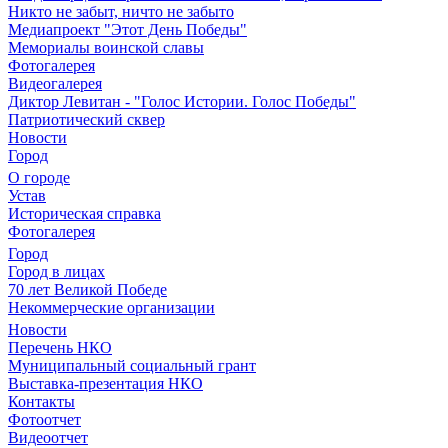
Никто не забыт, ничто не забыто
Медиапроект "Этот День Победы"
Мемориалы воинской славы
Фотогалерея
Видеогалерея
Диктор Левитан - "Голос Истории. Голос Победы"
Патриотический сквер
Новости
Город
О городе
Устав
Историческая справка
Фотогалерея
Город
Город в лицах
70 лет Великой Победе
Некоммерческие организации
Новости
Перечень НКО
Муниципальный социальный грант
Выставка-презентация НКО
Контакты
Фотоотчет
Видеоотчет