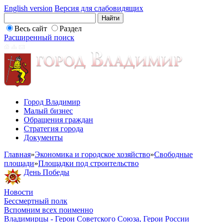
English version
Версия для слабовидящих
Весь сайт
Раздел
Расширенный поиск
Город Владимир
Малый бизнес
Обращения граждан
Стратегия города
Документы
Главная
»
Экономика и городское хозяйство
»
Свободные
площади
»
Площадки под строительство
День Победы
Новости
Бессмертный полк
Вспомним всех поименно
Владимирцы - Герои Советского Союза, Герои России