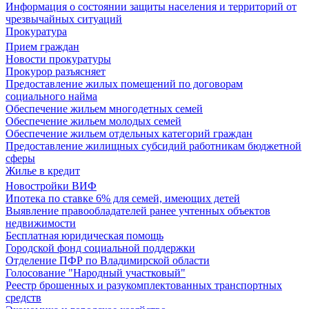
Информация о состоянии защиты населения и территорий от
чрезвычайных ситуаций
Прокуратура
Прием граждан
Новости прокуратуры
Прокурор разъясняет
Предоставление жилых помещений по договорам
социального найма
Обеспечение жильем многодетных семей
Обеспечение жильем молодых семей
Обеспечение жильем отдельных категорий граждан
Предоставление жилищных субсидий работникам бюджетной
сферы
Жилье в кредит
Новостройки ВИФ
Ипотека по ставке 6% для семей, имеющих детей
Выявление правообладателей ранее учтенных объектов
недвижимости
Бесплатная юридическая помощь
Городской фонд социальной поддержки
Отделение ПФР по Владимирской области
Голосование "Народный участковый"
Реестр брошенных и разукомплектованных транспортных
средств