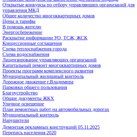
Открытые конкурсы по отбору управляющих организаций для
управления МКД
Общее количество многоквартирных домов
Цены и тарифы
В помощь жителю
Энергосбережение
Раскрытие информации УО, ТСЖ, ЖСК
Концессионные соглашения
Схема теплоснабжения города
Схема водоснабжения
Лицензирование управляющих организаций
Капитальный ремонт многоквартирных домов
Проекты программ комплексного развития
Муниципальный жилищный контроль
Дорожное движение г.Владимира
Парковки общего пользования
Благоустройство
Общие документы ЖКХ
Уличное освещение
План ремонтных работ на автомобильных дорогах
Муниципальный контроль
Нарушители
Демонтаж рекламных конструкций 05.11.2025
Перепись населения 2020