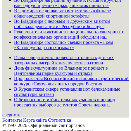
Во Владимире наградили лучшие КТОСы и вручили
ежегодную премию «Гражданская активность»
Владимирские дошколята встретились в финале
общегородской спортивной эстафеты
Во Владимире с деловым и дружеским визитом
побывала делегация из Республики Беларусь
Руководители и активисты национально-культурных и
конфессиональных организаций обсудили на...
Во Владимире состоялись съёмки проекта «Поём
«Катюшу» на разных языках»
Глава города лично проверил готовность детских
загородных лагерей к началу летнего сезона
День физкультурника во Владимире пройдёт в
Центральном парке культуры и отдыха
Продолжается Всероссийский историко-патриотический
конкурс «Связующая нить народов России»
В Курсантском сквере устанавливают белокаменные
скульптуры витязей
О безопасности избирательных участков в период
проведения выборов депутатов Совета народн...
свернуть
Контакты
Карта сайта
Статистика
© 1997-2026 Официальный сайт органов
местного самоуправления города Владимира