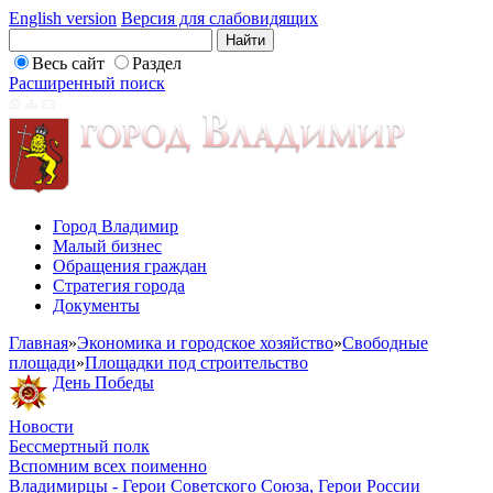
English version
Версия для слабовидящих
Весь сайт
Раздел
Расширенный поиск
Город Владимир
Малый бизнес
Обращения граждан
Стратегия города
Документы
Главная
»
Экономика и городское хозяйство
»
Свободные
площади
»
Площадки под строительство
День Победы
Новости
Бессмертный полк
Вспомним всех поименно
Владимирцы - Герои Советского Союза, Герои России