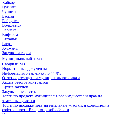
Хайкоу
Цзянинь
Чунцин
Баоцзи
Бобруйск
Волковыск
Ларнака
Вифлеем
Анталья
Гагра
Худжанд
Закупки и торги
Муниципальный заказ
Сводный МЗ
Нормативные документы
Информация о закупках по 44-ФЗ
Отчет о размещении муниципального заказа
Архив реестра контрактов
Архив закупок
Закупки вне системы
Торги по продаже муниципального имущества и прав на
земельные участки
Торги по продаже прав на земельные участки, находящиеся в
собственности Владимирской области