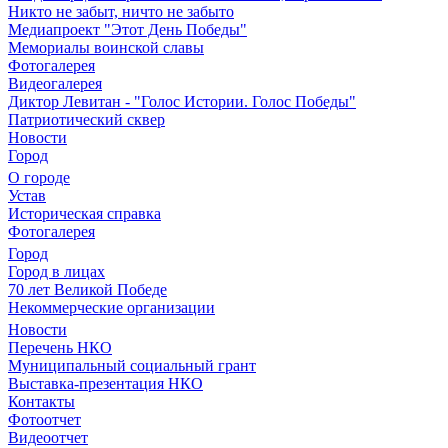
Никто не забыт, ничто не забыто
Медиапроект "Этот День Победы"
Мемориалы воинской славы
Фотогалерея
Видеогалерея
Диктор Левитан - "Голос Истории. Голос Победы"
Патриотический сквер
Новости
Город
О городе
Устав
Историческая справка
Фотогалерея
Город
Город в лицах
70 лет Великой Победе
Некоммерческие организации
Новости
Перечень НКО
Муниципальный социальный грант
Выставка-презентация НКО
Контакты
Фотоотчет
Видеоотчет