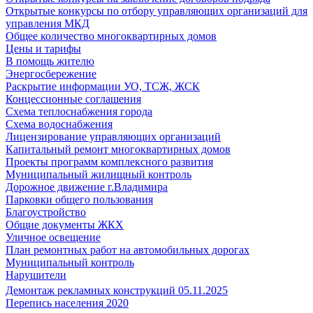
Открытые конкурсы по отбору управляющих организаций для
управления МКД
Общее количество многоквартирных домов
Цены и тарифы
В помощь жителю
Энергосбережение
Раскрытие информации УО, ТСЖ, ЖСК
Концессионные соглашения
Схема теплоснабжения города
Схема водоснабжения
Лицензирование управляющих организаций
Капитальный ремонт многоквартирных домов
Проекты программ комплексного развития
Муниципальный жилищный контроль
Дорожное движение г.Владимира
Парковки общего пользования
Благоустройство
Общие документы ЖКХ
Уличное освещение
План ремонтных работ на автомобильных дорогах
Муниципальный контроль
Нарушители
Демонтаж рекламных конструкций 05.11.2025
Перепись населения 2020