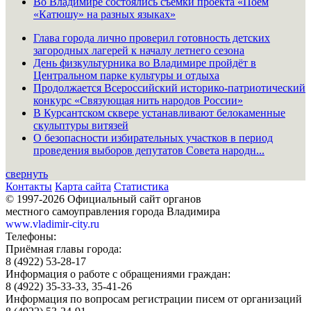
Во Владимире состоялись съёмки проекта «Поём
«Катюшу» на разных языках»
Глава города лично проверил готовность детских
загородных лагерей к началу летнего сезона
День физкультурника во Владимире пройдёт в
Центральном парке культуры и отдыха
Продолжается Всероссийский историко-патриотический
конкурс «Связующая нить народов России»
В Курсантском сквере устанавливают белокаменные
скульптуры витязей
О безопасности избирательных участков в период
проведения выборов депутатов Совета народн...
свернуть
Контакты
Карта сайта
Статистика
© 1997-2026 Официальный сайт органов
местного самоуправления города Владимира
www.vladimir-city.ru
Телефоны:
Приёмная главы города:
8 (4922) 53-28-17
Информация о работе с обращениями граждан:
8 (4922) 35-33-33, 35-41-26
Информация по вопросам регистрации писем от организаций