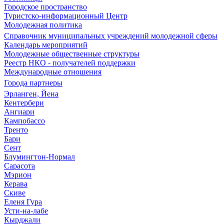
Городское пространство
Туристско-информационный Центр
Молодежная политика
Справочник муниципальных учреждений молодежной сферы
Календарь мероприятий
Молодежные общественные структуры
Реестр НКО - получателей поддержки
Международные отношения
Города партнеры
Эрланген, Йена
Кентербери
Ангиари
Кампобассо
Тренто
Бари
Сент
Блумингтон-Нормал
Сарасота
Мэрион
Керава
Скиве
Еленя Гура
Усти-на-лабе
Кырджали