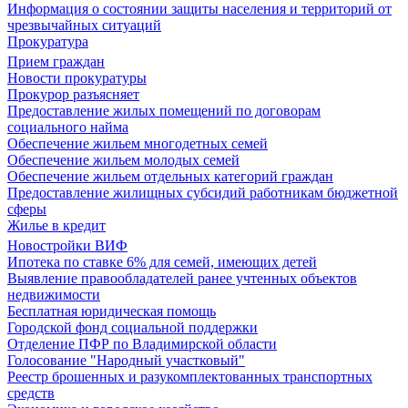
Информация о состоянии защиты населения и территорий от
чрезвычайных ситуаций
Прокуратура
Прием граждан
Новости прокуратуры
Прокурор разъясняет
Предоставление жилых помещений по договорам
социального найма
Обеспечение жильем многодетных семей
Обеспечение жильем молодых семей
Обеспечение жильем отдельных категорий граждан
Предоставление жилищных субсидий работникам бюджетной
сферы
Жилье в кредит
Новостройки ВИФ
Ипотека по ставке 6% для семей, имеющих детей
Выявление правообладателей ранее учтенных объектов
недвижимости
Бесплатная юридическая помощь
Городской фонд социальной поддержки
Отделение ПФР по Владимирской области
Голосование "Народный участковый"
Реестр брошенных и разукомплектованных транспортных
средств