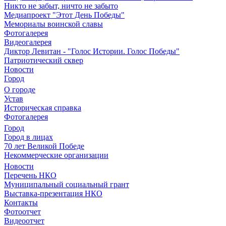
Никто не забыт, ничто не забыто
Медиапроект "Этот День Победы"
Мемориалы воинской славы
Фотогалерея
Видеогалерея
Диктор Левитан - "Голос Истории. Голос Победы"
Патриотический сквер
Новости
Город
О городе
Устав
Историческая справка
Фотогалерея
Город
Город в лицах
70 лет Великой Победе
Некоммерческие организации
Новости
Перечень НКО
Муниципальный социальный грант
Выставка-презентация НКО
Контакты
Фотоотчет
Видеоотчет