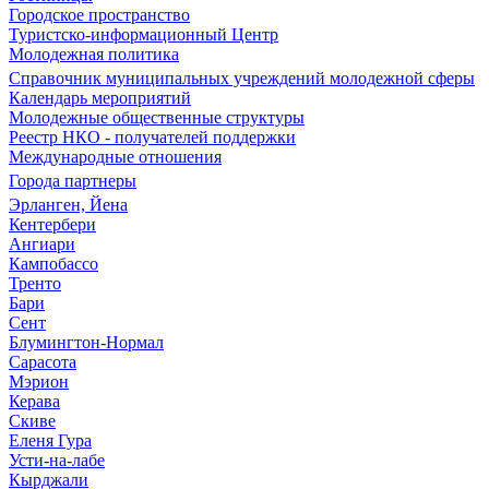
Городское пространство
Туристско-информационный Центр
Молодежная политика
Справочник муниципальных учреждений молодежной сферы
Календарь мероприятий
Молодежные общественные структуры
Реестр НКО - получателей поддержки
Международные отношения
Города партнеры
Эрланген, Йена
Кентербери
Ангиари
Кампобассо
Тренто
Бари
Сент
Блумингтон-Нормал
Сарасота
Мэрион
Керава
Скиве
Еленя Гура
Усти-на-лабе
Кырджали