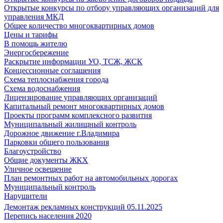
Открытые конкурсы по отбору управляющих организаций для
управления МКД
Общее количество многоквартирных домов
Цены и тарифы
В помощь жителю
Энергосбережение
Раскрытие информации УО, ТСЖ, ЖСК
Концессионные соглашения
Схема теплоснабжения города
Схема водоснабжения
Лицензирование управляющих организаций
Капитальный ремонт многоквартирных домов
Проекты программ комплексного развития
Муниципальный жилищный контроль
Дорожное движение г.Владимира
Парковки общего пользования
Благоустройство
Общие документы ЖКХ
Уличное освещение
План ремонтных работ на автомобильных дорогах
Муниципальный контроль
Нарушители
Демонтаж рекламных конструкций 05.11.2025
Перепись населения 2020