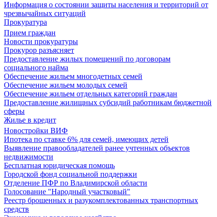
Информация о состоянии защиты населения и территорий от
чрезвычайных ситуаций
Прокуратура
Прием граждан
Новости прокуратуры
Прокурор разъясняет
Предоставление жилых помещений по договорам
социального найма
Обеспечение жильем многодетных семей
Обеспечение жильем молодых семей
Обеспечение жильем отдельных категорий граждан
Предоставление жилищных субсидий работникам бюджетной
сферы
Жилье в кредит
Новостройки ВИФ
Ипотека по ставке 6% для семей, имеющих детей
Выявление правообладателей ранее учтенных объектов
недвижимости
Бесплатная юридическая помощь
Городской фонд социальной поддержки
Отделение ПФР по Владимирской области
Голосование "Народный участковый"
Реестр брошенных и разукомплектованных транспортных
средств