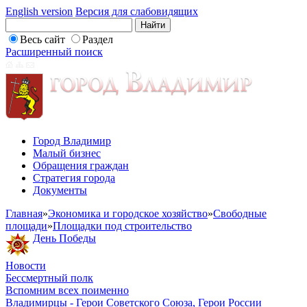
English version
Версия для слабовидящих
Весь сайт
Раздел
Расширенный поиск
Город Владимир
Малый бизнес
Обращения граждан
Стратегия города
Документы
Главная
»
Экономика и городское хозяйство
»
Свободные
площади
»
Площадки под строительство
День Победы
Новости
Бессмертный полк
Вспомним всех поименно
Владимирцы - Герои Советского Союза, Герои России