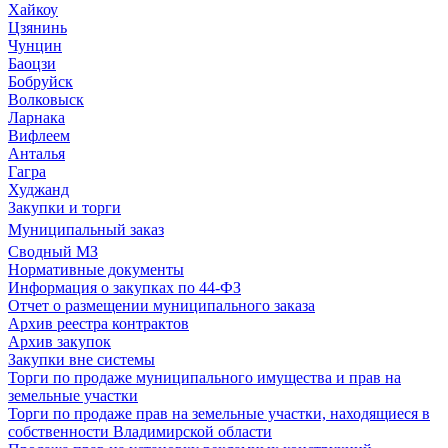
Хайкоу
Цзянинь
Чунцин
Баоцзи
Бобруйск
Волковыск
Ларнака
Вифлеем
Анталья
Гагра
Худжанд
Закупки и торги
Муниципальный заказ
Сводный МЗ
Нормативные документы
Информация о закупках по 44-ФЗ
Отчет о размещении муниципального заказа
Архив реестра контрактов
Архив закупок
Закупки вне системы
Торги по продаже муниципального имущества и прав на
земельные участки
Торги по продаже прав на земельные участки, находящиеся в
собственности Владимирской области