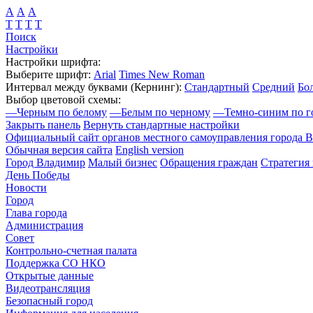
А
А
А
Т
Т
Т
Т
Поиск
Настройки
Настройки шрифта:
Выберите шрифт:
Arial
Times New Roman
Интервал между буквами
(Кернинг)
:
Стандартный
Средний
Бо
Выбор цветовой схемы:
—
Черным по белому
—
Белым по черному
—
Темно-синим по г
Закрыть панель
Вернуть стандартные настройки
Официальный сайт органов местного самоуправления города 
Обычная версия сайта
English version
Город Владимир
Малый бизнес
Обращения граждан
Стратегия 
День Победы
Новости
Город
Глава города
Администрация
Совет
Контрольно-счетная палата
Поддержка СО НКО
Открытые данные
Видеотрансляция
Безопасный город