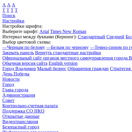
А
А
А
Т
Т
Т
Т
Поиск
Настройки
Настройки шрифта:
Выберите шрифт:
Arial
Times New Roman
Интервал между буквами
(Кернинг)
:
Стандартный
Средний
Бо
Выбор цветовой схемы:
—
Черным по белому
—
Белым по черному
—
Темно-синим по г
Закрыть панель
Вернуть стандартные настройки
Официальный сайт органов местного самоуправления города 
Обычная версия сайта
English version
Город Владимир
Малый бизнес
Обращения граждан
Стратегия 
День Победы
Новости
Город
Глава города
Администрация
Совет
Контрольно-счетная палата
Поддержка СО НКО
Открытые данные
Видеотрансляция
Безопасный город