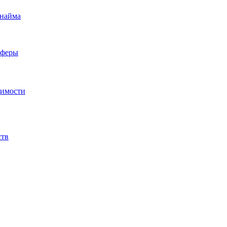
 найма
сферы
жимости
ств