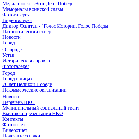
Медиапроект "Этот День Победы"
Мемориалы воинской славы
Фотогалерея
Видеогалерея
Диктор Левитан - "Голос Истории. Голос Победы"
Патриотический сквер
Новости
Город
О городе
Устав
Историческая справка
Фотогалерея
Город
Город в лицах
70 лет Великой Победе
Некоммерческие организации
Новости
Перечень НКО
Муниципальный социальный грант
Выставка-презентация НКО
Контакты
Фотоотчет
Видеоотчет
Полезные ссылки