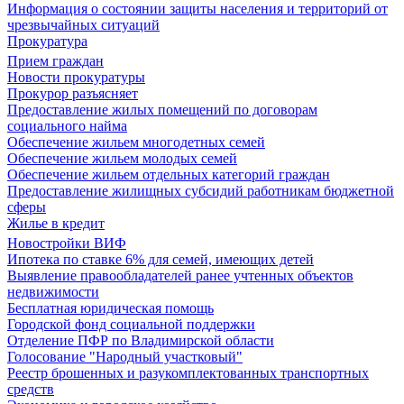
Информация о состоянии защиты населения и территорий от
чрезвычайных ситуаций
Прокуратура
Прием граждан
Новости прокуратуры
Прокурор разъясняет
Предоставление жилых помещений по договорам
социального найма
Обеспечение жильем многодетных семей
Обеспечение жильем молодых семей
Обеспечение жильем отдельных категорий граждан
Предоставление жилищных субсидий работникам бюджетной
сферы
Жилье в кредит
Новостройки ВИФ
Ипотека по ставке 6% для семей, имеющих детей
Выявление правообладателей ранее учтенных объектов
недвижимости
Бесплатная юридическая помощь
Городской фонд социальной поддержки
Отделение ПФР по Владимирской области
Голосование "Народный участковый"
Реестр брошенных и разукомплектованных транспортных
средств