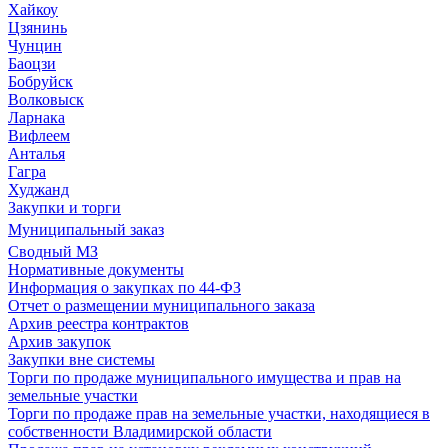
Хайкоу
Цзянинь
Чунцин
Баоцзи
Бобруйск
Волковыск
Ларнака
Вифлеем
Анталья
Гагра
Худжанд
Закупки и торги
Муниципальный заказ
Сводный МЗ
Нормативные документы
Информация о закупках по 44-ФЗ
Отчет о размещении муниципального заказа
Архив реестра контрактов
Архив закупок
Закупки вне системы
Торги по продаже муниципального имущества и прав на
земельные участки
Торги по продаже прав на земельные участки, находящиеся в
собственности Владимирской области