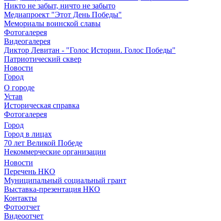
Никто не забыт, ничто не забыто
Медиапроект "Этот День Победы"
Мемориалы воинской славы
Фотогалерея
Видеогалерея
Диктор Левитан - "Голос Истории. Голос Победы"
Патриотический сквер
Новости
Город
О городе
Устав
Историческая справка
Фотогалерея
Город
Город в лицах
70 лет Великой Победе
Некоммерческие организации
Новости
Перечень НКО
Муниципальный социальный грант
Выставка-презентация НКО
Контакты
Фотоотчет
Видеоотчет