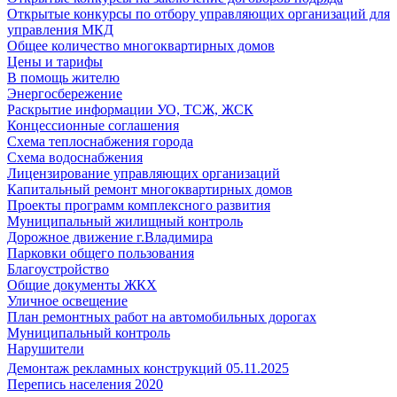
Открытые конкурсы по отбору управляющих организаций для
управления МКД
Общее количество многоквартирных домов
Цены и тарифы
В помощь жителю
Энергосбережение
Раскрытие информации УО, ТСЖ, ЖСК
Концессионные соглашения
Схема теплоснабжения города
Схема водоснабжения
Лицензирование управляющих организаций
Капитальный ремонт многоквартирных домов
Проекты программ комплексного развития
Муниципальный жилищный контроль
Дорожное движение г.Владимира
Парковки общего пользования
Благоустройство
Общие документы ЖКХ
Уличное освещение
План ремонтных работ на автомобильных дорогах
Муниципальный контроль
Нарушители
Демонтаж рекламных конструкций 05.11.2025
Перепись населения 2020