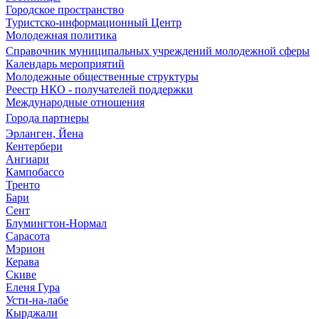
Городское пространство
Туристско-информационный Центр
Молодежная политика
Справочник муниципальных учреждений молодежной сферы
Календарь мероприятий
Молодежные общественные структуры
Реестр НКО - получателей поддержки
Международные отношения
Города партнеры
Эрланген, Йена
Кентербери
Ангиари
Кампобассо
Тренто
Бари
Сент
Блумингтон-Нормал
Сарасота
Мэрион
Керава
Скиве
Еленя Гура
Усти-на-лабе
Кырджали