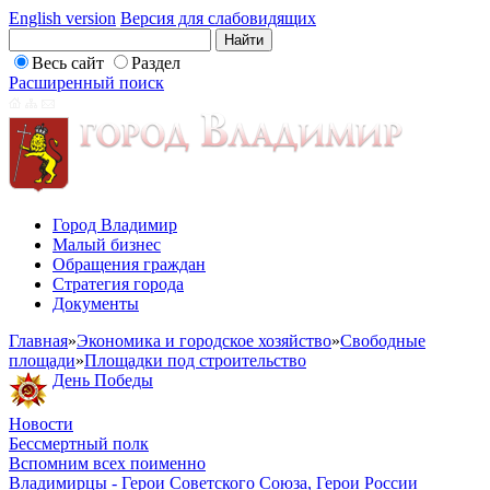
English version
Версия для слабовидящих
Весь сайт
Раздел
Расширенный поиск
Город Владимир
Малый бизнес
Обращения граждан
Стратегия города
Документы
Главная
»
Экономика и городское хозяйство
»
Свободные
площади
»
Площадки под строительство
День Победы
Новости
Бессмертный полк
Вспомним всех поименно
Владимирцы - Герои Советского Союза, Герои России