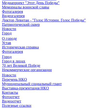
Медиапроект "Этот День Победы"
Мемориалы воинской славы
Фотогалерея
Видеогалерея
Диктор Левитан - "Голос Истории. Голос Победы"
Патриотический сквер
Новости
Город
О городе
Устав
Историческая справка
Фотогалерея
Город
Город в лицах
70 лет Великой Победе
Некоммерческие организации
Новости
Перечень НКО
Муниципальный социальный грант
Выставка-презентация НКО
Контакты
Фотоотчет
Видеоотчет
Полезные ссылки