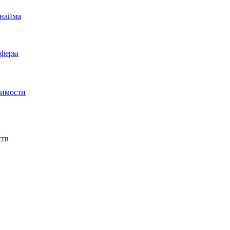
 найма
сферы
жимости
ств