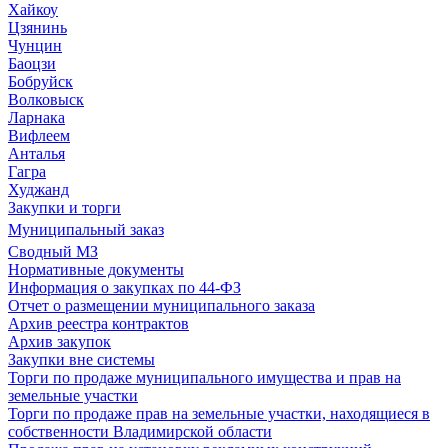
Хайкоу
Цзянинь
Чунцин
Баоцзи
Бобруйск
Волковыск
Ларнака
Вифлеем
Анталья
Гагра
Худжанд
Закупки и торги
Муниципальный заказ
Сводный МЗ
Нормативные документы
Информация о закупках по 44-ФЗ
Отчет о размещении муниципального заказа
Архив реестра контрактов
Архив закупок
Закупки вне системы
Торги по продаже муниципального имущества и прав на
земельные участки
Торги по продаже прав на земельные участки, находящиеся в
собственности Владимирской области