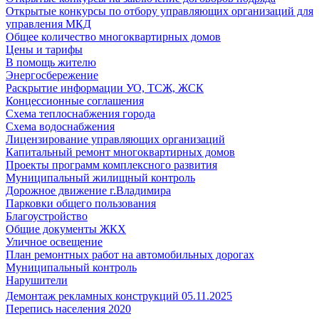
Открытые конкурсы по отбору управляющих организаций для
управления МКД
Общее количество многоквартирных домов
Цены и тарифы
В помощь жителю
Энергосбережение
Раскрытие информации УО, ТСЖ, ЖСК
Концессионные соглашения
Схема теплоснабжения города
Схема водоснабжения
Лицензирование управляющих организаций
Капитальный ремонт многоквартирных домов
Проекты программ комплексного развития
Муниципальный жилищный контроль
Дорожное движение г.Владимира
Парковки общего пользования
Благоустройство
Общие документы ЖКХ
Уличное освещение
План ремонтных работ на автомобильных дорогах
Муниципальный контроль
Нарушители
Демонтаж рекламных конструкций 05.11.2025
Перепись населения 2020