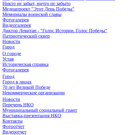
Никто не забыт, ничто не забыто
Медиапроект "Этот День Победы"
Мемориалы воинской славы
Фотогалерея
Видеогалерея
Диктор Левитан - "Голос Истории. Голос Победы"
Патриотический сквер
Новости
Город
О городе
Устав
Историческая справка
Фотогалерея
Город
Город в лицах
70 лет Великой Победе
Некоммерческие организации
Новости
Перечень НКО
Муниципальный социальный грант
Выставка-презентация НКО
Контакты
Фотоотчет
Видеоотчет