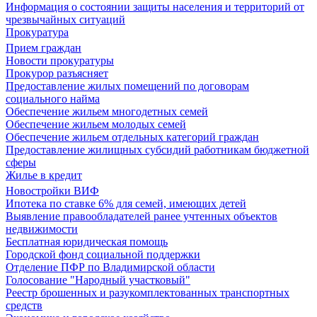
Информация о состоянии защиты населения и территорий от
чрезвычайных ситуаций
Прокуратура
Прием граждан
Новости прокуратуры
Прокурор разъясняет
Предоставление жилых помещений по договорам
социального найма
Обеспечение жильем многодетных семей
Обеспечение жильем молодых семей
Обеспечение жильем отдельных категорий граждан
Предоставление жилищных субсидий работникам бюджетной
сферы
Жилье в кредит
Новостройки ВИФ
Ипотека по ставке 6% для семей, имеющих детей
Выявление правообладателей ранее учтенных объектов
недвижимости
Бесплатная юридическая помощь
Городской фонд социальной поддержки
Отделение ПФР по Владимирской области
Голосование "Народный участковый"
Реестр брошенных и разукомплектованных транспортных
средств