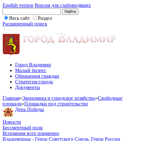
English version
Версия для слабовидящих
Весь сайт
Раздел
Расширенный поиск
Город Владимир
Малый бизнес
Обращения граждан
Стратегия города
Документы
Главная
»
Экономика и городское хозяйство
»
Свободные
площади
»
Площадки под строительство
День Победы
Новости
Бессмертный полк
Вспомним всех поименно
Владимирцы - Герои Советского Союза, Герои России