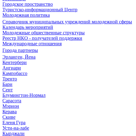
Городское пространство
Туристско-информационный Центр
Молодежная политика
Справочник муниципальных учреждений молодежной сферы
Календарь мероприятий
Молодежные общественные структуры
Реестр НКО - получателей поддержки
Международные отношения
Города партнеры
Эрланген, Йена
Кентербери
Ангиари
Кампобассо
Тренто
Бари
Сент
Блумингтон-Нормал
Сарасота
Мэрион
Керава
Скиве
Еленя Гура
Усти-на-лабе
Кырджали