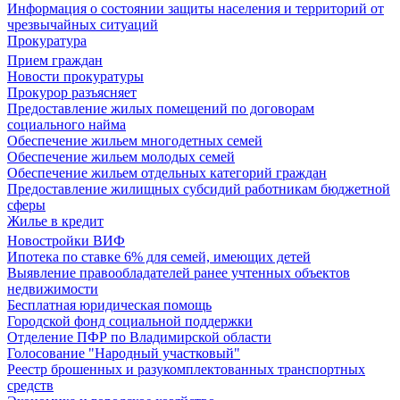
Информация о состоянии защиты населения и территорий от
чрезвычайных ситуаций
Прокуратура
Прием граждан
Новости прокуратуры
Прокурор разъясняет
Предоставление жилых помещений по договорам
социального найма
Обеспечение жильем многодетных семей
Обеспечение жильем молодых семей
Обеспечение жильем отдельных категорий граждан
Предоставление жилищных субсидий работникам бюджетной
сферы
Жилье в кредит
Новостройки ВИФ
Ипотека по ставке 6% для семей, имеющих детей
Выявление правообладателей ранее учтенных объектов
недвижимости
Бесплатная юридическая помощь
Городской фонд социальной поддержки
Отделение ПФР по Владимирской области
Голосование "Народный участковый"
Реестр брошенных и разукомплектованных транспортных
средств