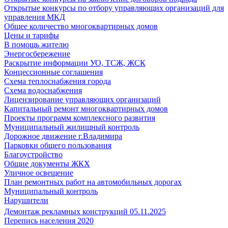
Открытые конкурсы по отбору управляющих организаций для
управления МКД
Общее количество многоквартирных домов
Цены и тарифы
В помощь жителю
Энергосбережение
Раскрытие информации УО, ТСЖ, ЖСК
Концессионные соглашения
Схема теплоснабжения города
Схема водоснабжения
Лицензирование управляющих организаций
Капитальный ремонт многоквартирных домов
Проекты программ комплексного развития
Муниципальный жилищный контроль
Дорожное движение г.Владимира
Парковки общего пользования
Благоустройство
Общие документы ЖКХ
Уличное освещение
План ремонтных работ на автомобильных дорогах
Муниципальный контроль
Нарушители
Демонтаж рекламных конструкций 05.11.2025
Перепись населения 2020