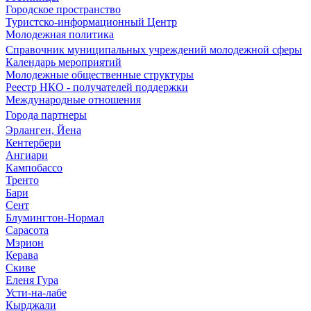
Городское пространство
Туристско-информационный Центр
Молодежная политика
Справочник муниципальных учреждений молодежной сферы
Календарь мероприятий
Молодежные общественные структуры
Реестр НКО - получателей поддержки
Международные отношения
Города партнеры
Эрланген, Йена
Кентербери
Ангиари
Кампобассо
Тренто
Бари
Сент
Блумингтон-Нормал
Сарасота
Мэрион
Керава
Скиве
Еленя Гура
Усти-на-лабе
Кырджали