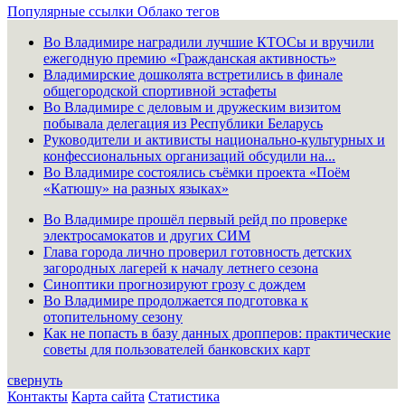
Популярные ссылки
Облако тегов
Во Владимире наградили лучшие КТОСы и вручили
ежегодную премию «Гражданская активность»
Владимирские дошколята встретились в финале
общегородской спортивной эстафеты
Во Владимире с деловым и дружеским визитом
побывала делегация из Республики Беларусь
Руководители и активисты национально-культурных и
конфессиональных организаций обсудили на...
Во Владимире состоялись съёмки проекта «Поём
«Катюшу» на разных языках»
Во Владимире прошёл первый рейд по проверке
электросамокатов и других СИМ
Глава города лично проверил готовность детских
загородных лагерей к началу летнего сезона
Синоптики прогнозируют грозу с дождем
Во Владимире продолжается подготовка к
отопительному сезону
Как не попасть в базу данных дропперов: практические
советы для пользователей банковских карт
свернуть
Контакты
Карта сайта
Статистика