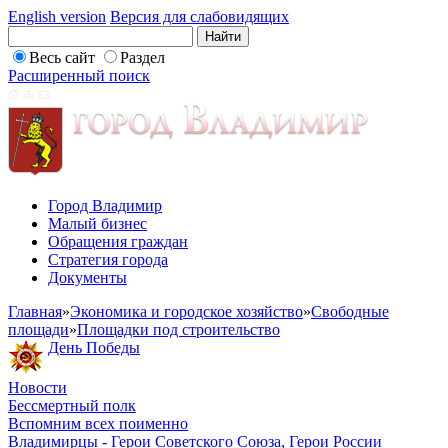
English version
Версия для слабовидящих
Весь сайт
Раздел
Расширенный поиск
Город Владимир
Малый бизнес
Обращения граждан
Стратегия города
Документы
Главная
»
Экономика и городское хозяйство
»
Свободные
площади
»
Площадки под строительство
День Победы
Новости
Бессмертный полк
Вспомним всех поименно
Владимирцы - Герои Советского Союза, Герои России