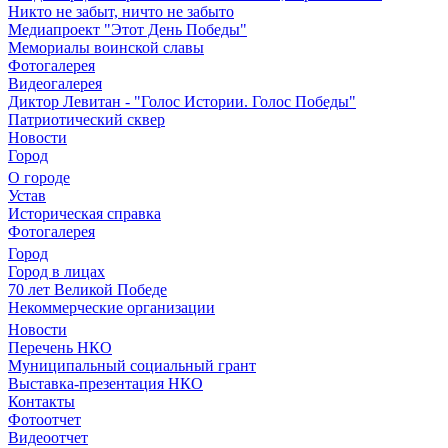
Никто не забыт, ничто не забыто
Медиапроект "Этот День Победы"
Мемориалы воинской славы
Фотогалерея
Видеогалерея
Диктор Левитан - "Голос Истории. Голос Победы"
Патриотический сквер
Новости
Город
О городе
Устав
Историческая справка
Фотогалерея
Город
Город в лицах
70 лет Великой Победе
Некоммерческие организации
Новости
Перечень НКО
Муниципальный социальный грант
Выставка-презентация НКО
Контакты
Фотоотчет
Видеоотчет