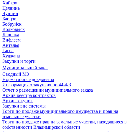
Хайкоу
Цзянинь
Чунцин
Баоцзи
Бобруйск
Волковыск
Ларнака
Вифлеем
Анталья
Гагра
Худжанд
Закупки и торги
Муниципальный заказ
Сводный МЗ
Нормативные документы
Информация о закупках по 44-ФЗ
Отчет о размещении муниципального заказа
Архив реестра контрактов
Архив закупок
Закупки вне системы
Торги по продаже муниципального имущества и прав на
земельные участки
Торги по продаже прав на земельные участки, находящиеся в
собственности Владимирской области