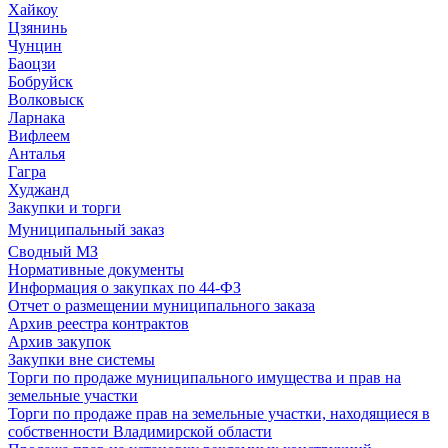
Хайкоу
Цзянинь
Чунцин
Баоцзи
Бобруйск
Волковыск
Ларнака
Вифлеем
Анталья
Гагра
Худжанд
Закупки и торги
Муниципальный заказ
Сводный МЗ
Нормативные документы
Информация о закупках по 44-ФЗ
Отчет о размещении муниципального заказа
Архив реестра контрактов
Архив закупок
Закупки вне системы
Торги по продаже муниципального имущества и прав на
земельные участки
Торги по продаже прав на земельные участки, находящиеся в
собственности Владимирской области