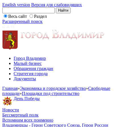
English version
Версия для слабовидящих
Весь сайт
Раздел
Расширенный поиск
Город Владимир
Малый бизнес
Обращения граждан
Стратегия города
Документы
Главная
»
Экономика и городское хозяйство
»
Свободные
площади
»
Площадки под строительство
День Победы
Новости
Бессмертный полк
Вспомним всех поименно
Владимирцы - Герои Советского Союза, Герои России