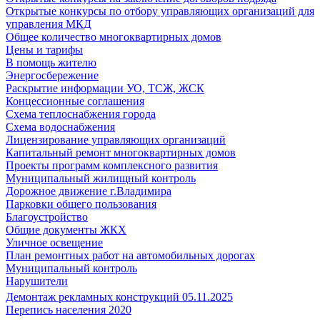
Открытые конкурсы по отбору управляющих организаций для
управления МКД
Общее количество многоквартирных домов
Цены и тарифы
В помощь жителю
Энергосбережение
Раскрытие информации УО, ТСЖ, ЖСК
Концессионные соглашения
Схема теплоснабжения города
Схема водоснабжения
Лицензирование управляющих организаций
Капитальный ремонт многоквартирных домов
Проекты программ комплексного развития
Муниципальный жилищный контроль
Дорожное движение г.Владимира
Парковки общего пользования
Благоустройство
Общие документы ЖКХ
Уличное освещение
План ремонтных работ на автомобильных дорогах
Муниципальный контроль
Нарушители
Демонтаж рекламных конструкций 05.11.2025
Перепись населения 2020