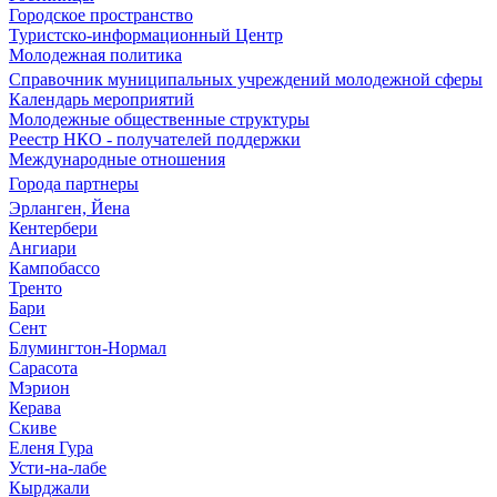
Городское пространство
Туристско-информационный Центр
Молодежная политика
Справочник муниципальных учреждений молодежной сферы
Календарь мероприятий
Молодежные общественные структуры
Реестр НКО - получателей поддержки
Международные отношения
Города партнеры
Эрланген, Йена
Кентербери
Ангиари
Кампобассо
Тренто
Бари
Сент
Блумингтон-Нормал
Сарасота
Мэрион
Керава
Скиве
Еленя Гура
Усти-на-лабе
Кырджали