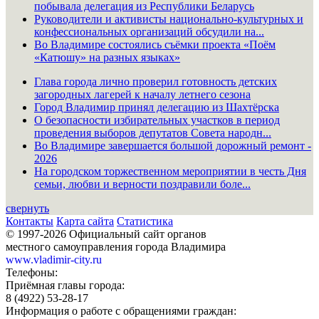
побывала делегация из Республики Беларусь
Руководители и активисты национально-культурных и
конфессиональных организаций обсудили на...
Во Владимире состоялись съёмки проекта «Поём
«Катюшу» на разных языках»
Глава города лично проверил готовность детских
загородных лагерей к началу летнего сезона
Город Владимир принял делегацию из Шахтёрска
О безопасности избирательных участков в период
проведения выборов депутатов Совета народн...
Во Владимире завершается большой дорожный ремонт -
2026
На городском торжественном мероприятии в честь Дня
семьи, любви и верности поздравили боле...
свернуть
Контакты
Карта сайта
Статистика
© 1997-2026 Официальный сайт органов
местного самоуправления города Владимира
www.vladimir-city.ru
Телефоны:
Приёмная главы города:
8 (4922) 53-28-17
Информация о работе с обращениями граждан: