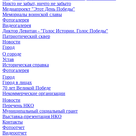
Никто не забыт, ничто не забыто
Медиапроект "Этот День Победы"
Мемориалы воинской славы
Фотогалерея
Видеогалерея
Диктор Левитан - "Голос Истории. Голос Победы"
Патриотический сквер
Новости
Город
О городе
Устав
Историческая справка
Фотогалерея
Город
Город в лицах
70 лет Великой Победе
Некоммерческие организации
Новости
Перечень НКО
Муниципальный социальный грант
Выставка-презентация НКО
Контакты
Фотоотчет
Видеоотчет