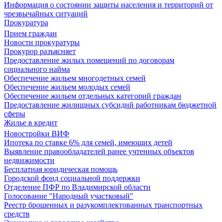
Информация о состоянии защиты населения и территорий от
чрезвычайных ситуаций
Прокуратура
Прием граждан
Новости прокуратуры
Прокурор разъясняет
Предоставление жилых помещений по договорам
социального найма
Обеспечение жильем многодетных семей
Обеспечение жильем молодых семей
Обеспечение жильем отдельных категорий граждан
Предоставление жилищных субсидий работникам бюджетной
сферы
Жилье в кредит
Новостройки ВИФ
Ипотека по ставке 6% для семей, имеющих детей
Выявление правообладателей ранее учтенных объектов
недвижимости
Бесплатная юридическая помощь
Городской фонд социальной поддержки
Отделение ПФР по Владимирской области
Голосование "Народный участковый"
Реестр брошенных и разукомплектованных транспортных
средств