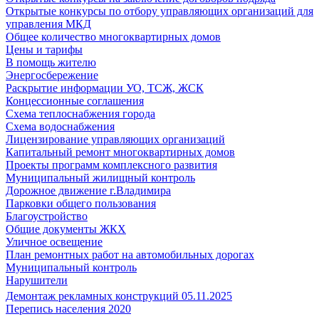
Открытые конкурсы по отбору управляющих организаций для
управления МКД
Общее количество многоквартирных домов
Цены и тарифы
В помощь жителю
Энергосбережение
Раскрытие информации УО, ТСЖ, ЖСК
Концессионные соглашения
Схема теплоснабжения города
Схема водоснабжения
Лицензирование управляющих организаций
Капитальный ремонт многоквартирных домов
Проекты программ комплексного развития
Муниципальный жилищный контроль
Дорожное движение г.Владимира
Парковки общего пользования
Благоустройство
Общие документы ЖКХ
Уличное освещение
План ремонтных работ на автомобильных дорогах
Муниципальный контроль
Нарушители
Демонтаж рекламных конструкций 05.11.2025
Перепись населения 2020