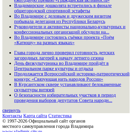
ежегодную премию «Гражданская активность»
Владимирские дошколята встретились в финале
общегородской спортивной эстафеты
Во Владимире с деловым и дружеским визитом
побывала делегация из Республики Беларусь
Руководители и активисты национально-культурных и
конфессиональных организаций обсудили на...
Во Владимире состоялись съёмки проекта «Поём
«Катюшу» на разных языках»
Глава города лично проверил готовность детских
загородных лагерей к началу летнего сезона
День физкультурника во Владимире пройдёт в
Центральном парке культуры и отдыха
Продолжается Всероссийский историко-патриотический
конкурс «Связующая нить народов России»
В Курсантском сквере устанавливают белокаменные
скульптуры витязей
О безопасности избирательных участков в период
проведения выборов депутатов Совета народн...
свернуть
Контакты
Карта сайта
Статистика
© 1997-2026 Официальный сайт органов
местного самоуправления города Владимира
www.vladimir-city.ru