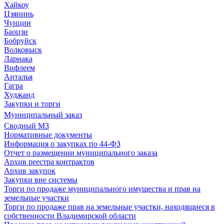
Хайкоу
Цзянинь
Чунцин
Баоцзи
Бобруйск
Волковыск
Ларнака
Вифлеем
Анталья
Гагра
Худжанд
Закупки и торги
Муниципальный заказ
Сводный МЗ
Нормативные документы
Информация о закупках по 44-ФЗ
Отчет о размещении муниципального заказа
Архив реестра контрактов
Архив закупок
Закупки вне системы
Торги по продаже муниципального имущества и прав на
земельные участки
Торги по продаже прав на земельные участки, находящиеся в
собственности Владимирской области