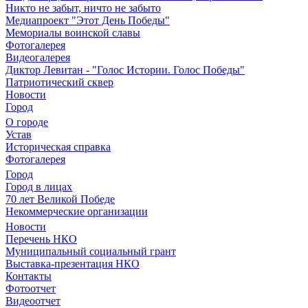
Никто не забыт, ничто не забыто
Медиапроект "Этот День Победы"
Мемориалы воинской славы
Фотогалерея
Видеогалерея
Диктор Левитан - "Голос Истории. Голос Победы"
Патриотический сквер
Новости
Город
О городе
Устав
Историческая справка
Фотогалерея
Город
Город в лицах
70 лет Великой Победе
Некоммерческие организации
Новости
Перечень НКО
Муниципальный социальный грант
Выставка-презентация НКО
Контакты
Фотоотчет
Видеоотчет