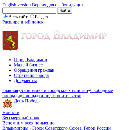
English version
Версия для слабовидящих
Весь сайт
Раздел
Расширенный поиск
Город Владимир
Малый бизнес
Обращения граждан
Стратегия города
Документы
Главная
»
Экономика и городское хозяйство
»
Свободные
площади
»
Площадки под строительство
День Победы
Новости
Бессмертный полк
Вспомним всех поименно
Владимирцы - Герои Советского Союза, Герои России