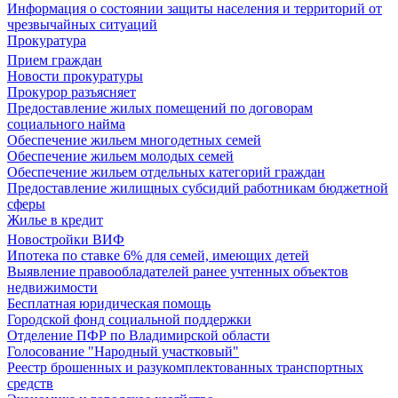
Информация о состоянии защиты населения и территорий от
чрезвычайных ситуаций
Прокуратура
Прием граждан
Новости прокуратуры
Прокурор разъясняет
Предоставление жилых помещений по договорам
социального найма
Обеспечение жильем многодетных семей
Обеспечение жильем молодых семей
Обеспечение жильем отдельных категорий граждан
Предоставление жилищных субсидий работникам бюджетной
сферы
Жилье в кредит
Новостройки ВИФ
Ипотека по ставке 6% для семей, имеющих детей
Выявление правообладателей ранее учтенных объектов
недвижимости
Бесплатная юридическая помощь
Городской фонд социальной поддержки
Отделение ПФР по Владимирской области
Голосование "Народный участковый"
Реестр брошенных и разукомплектованных транспортных
средств