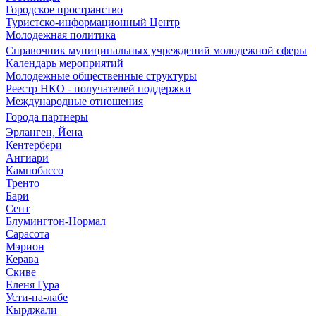
Городское пространство
Туристско-информационный Центр
Молодежная политика
Справочник муниципальных учреждений молодежной сферы
Календарь мероприятий
Молодежные общественные структуры
Реестр НКО - получателей поддержки
Международные отношения
Города партнеры
Эрланген, Йена
Кентербери
Ангиари
Кампобассо
Тренто
Бари
Сент
Блумингтон-Нормал
Сарасота
Мэрион
Керава
Скиве
Еленя Гура
Усти-на-лабе
Кырджали