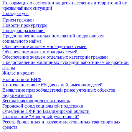
Информация о состоянии защиты населения и территорий от
чрезвычайных ситуаций
Прокуратура
Прием граждан
Новости прокуратуры
Прокурор разъясняет
Предоставление жилых помещений по договорам
социального найма
Обеспечение жильем многодетных семей
Обеспечение жильем молодых семей
Обеспечение жильем отдельных категорий граждан
Предоставление жилищных субсидий работникам бюджетной
сферы
Жилье в кредит
Новостройки ВИФ
Ипотека по ставке 6% для семей, имеющих детей
Выявление правообладателей ранее учтенных объектов
недвижимости
Бесплатная юридическая помощь
Городской фонд социальной поддержки
Отделение ПФР по Владимирской области
Голосование "Народный участковый"
Реестр брошенных и разукомплектованных транспортных
средств