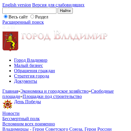
English version
Версия для слабовидящих
Весь сайт
Раздел
Расширенный поиск
Город Владимир
Малый бизнес
Обращения граждан
Стратегия города
Документы
Главная
»
Экономика и городское хозяйство
»
Свободные
площади
»
Площадки под строительство
День Победы
Новости
Бессмертный полк
Вспомним всех поименно
Владимирцы - Герои Советского Союза, Герои России