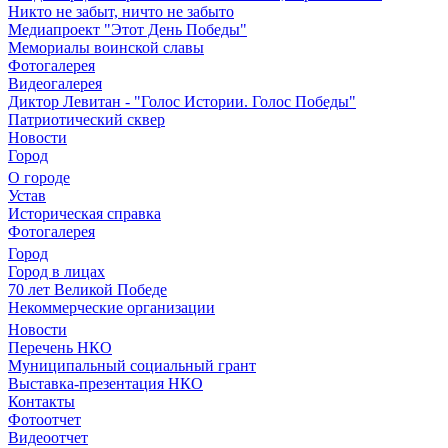
Никто не забыт, ничто не забыто
Медиапроект "Этот День Победы"
Мемориалы воинской славы
Фотогалерея
Видеогалерея
Диктор Левитан - "Голос Истории. Голос Победы"
Патриотический сквер
Новости
Город
О городе
Устав
Историческая справка
Фотогалерея
Город
Город в лицах
70 лет Великой Победе
Некоммерческие организации
Новости
Перечень НКО
Муниципальный социальный грант
Выставка-презентация НКО
Контакты
Фотоотчет
Видеоотчет