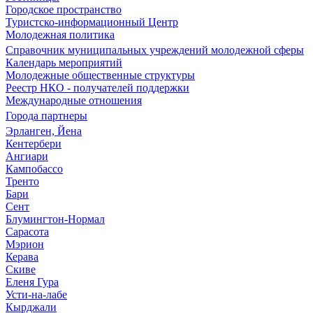
Городское пространство
Туристско-информационный Центр
Молодежная политика
Справочник муниципальных учреждений молодежной сферы
Календарь мероприятий
Молодежные общественные структуры
Реестр НКО - получателей поддержки
Международные отношения
Города партнеры
Эрланген, Йена
Кентербери
Ангиари
Кампобассо
Тренто
Бари
Сент
Блумингтон-Нормал
Сарасота
Мэрион
Керава
Скиве
Еленя Гура
Усти-на-лабе
Кырджали