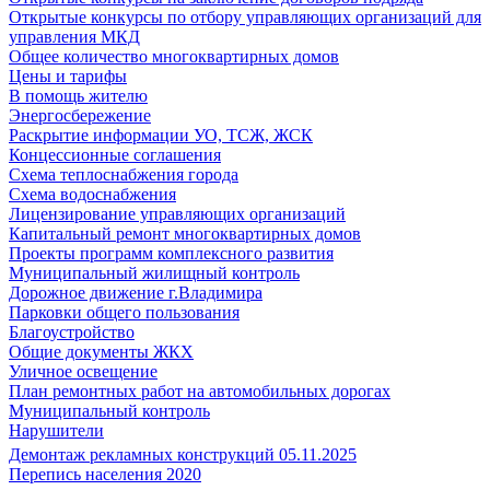
Открытые конкурсы по отбору управляющих организаций для
управления МКД
Общее количество многоквартирных домов
Цены и тарифы
В помощь жителю
Энергосбережение
Раскрытие информации УО, ТСЖ, ЖСК
Концессионные соглашения
Схема теплоснабжения города
Схема водоснабжения
Лицензирование управляющих организаций
Капитальный ремонт многоквартирных домов
Проекты программ комплексного развития
Муниципальный жилищный контроль
Дорожное движение г.Владимира
Парковки общего пользования
Благоустройство
Общие документы ЖКХ
Уличное освещение
План ремонтных работ на автомобильных дорогах
Муниципальный контроль
Нарушители
Демонтаж рекламных конструкций 05.11.2025
Перепись населения 2020