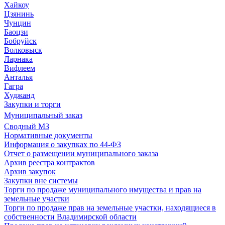
Хайкоу
Цзянинь
Чунцин
Баоцзи
Бобруйск
Волковыск
Ларнака
Вифлеем
Анталья
Гагра
Худжанд
Закупки и торги
Муниципальный заказ
Сводный МЗ
Нормативные документы
Информация о закупках по 44-ФЗ
Отчет о размещении муниципального заказа
Архив реестра контрактов
Архив закупок
Закупки вне системы
Торги по продаже муниципального имущества и прав на
земельные участки
Торги по продаже прав на земельные участки, находящиеся в
собственности Владимирской области