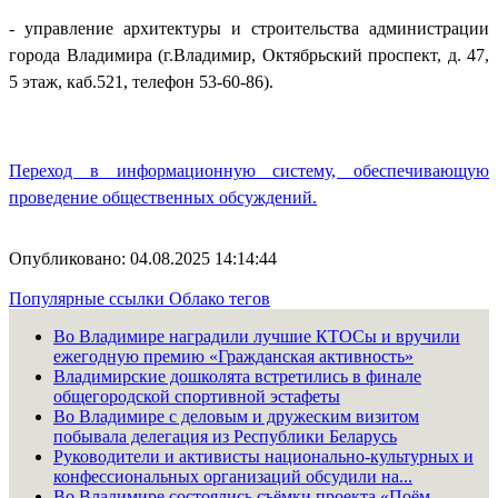
- управление архитектуры и строительства администрации
города Владимира (г.Владимир, Октябрьский проспект, д. 47,
5 этаж, каб.521, телефон 53-60-86).
Переход в информационную систему, обеспечивающую
проведение общественных обсуждений.
Опубликовано: 04.08.2025 14:14:44
Популярные ссылки
Облако тегов
Во Владимире наградили лучшие КТОСы и вручили
ежегодную премию «Гражданская активность»
Владимирские дошколята встретились в финале
общегородской спортивной эстафеты
Во Владимире с деловым и дружеским визитом
побывала делегация из Республики Беларусь
Руководители и активисты национально-культурных и
конфессиональных организаций обсудили на...
Во Владимире состоялись съёмки проекта «Поём