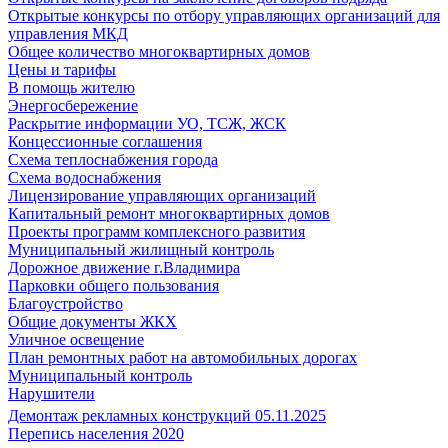
Открытые конкурсы по отбору управляющих организаций для
управления МКД
Общее количество многоквартирных домов
Цены и тарифы
В помощь жителю
Энергосбережение
Раскрытие информации УО, ТСЖ, ЖСК
Концессионные соглашения
Схема теплоснабжения города
Схема водоснабжения
Лицензирование управляющих организаций
Капитальный ремонт многоквартирных домов
Проекты программ комплексного развития
Муниципальный жилищный контроль
Дорожное движение г.Владимира
Парковки общего пользования
Благоустройство
Общие документы ЖКХ
Уличное освещение
План ремонтных работ на автомобильных дорогах
Муниципальный контроль
Нарушители
Демонтаж рекламных конструкций 05.11.2025
Перепись населения 2020