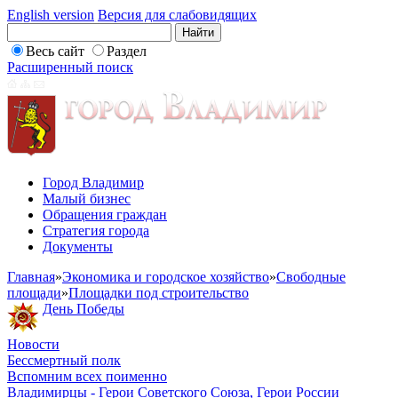
English version
Версия для слабовидящих
Весь сайт
Раздел
Расширенный поиск
Город Владимир
Малый бизнес
Обращения граждан
Стратегия города
Документы
Главная
»
Экономика и городское хозяйство
»
Свободные
площади
»
Площадки под строительство
День Победы
Новости
Бессмертный полк
Вспомним всех поименно
Владимирцы - Герои Советского Союза, Герои России