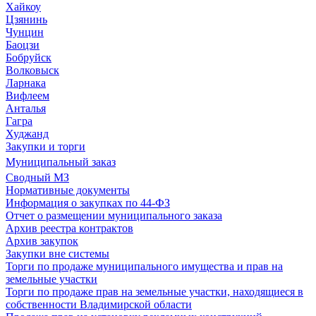
Хайкоу
Цзянинь
Чунцин
Баоцзи
Бобруйск
Волковыск
Ларнака
Вифлеем
Анталья
Гагра
Худжанд
Закупки и торги
Муниципальный заказ
Сводный МЗ
Нормативные документы
Информация о закупках по 44-ФЗ
Отчет о размещении муниципального заказа
Архив реестра контрактов
Архив закупок
Закупки вне системы
Торги по продаже муниципального имущества и прав на
земельные участки
Торги по продаже прав на земельные участки, находящиеся в
собственности Владимирской области