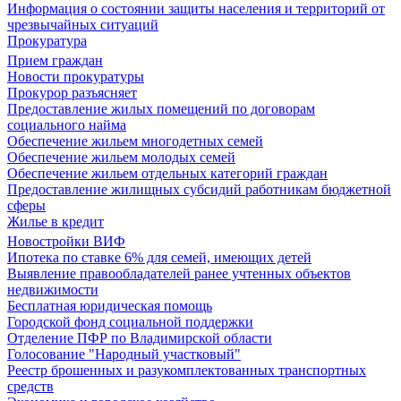
Информация о состоянии защиты населения и территорий от
чрезвычайных ситуаций
Прокуратура
Прием граждан
Новости прокуратуры
Прокурор разъясняет
Предоставление жилых помещений по договорам
социального найма
Обеспечение жильем многодетных семей
Обеспечение жильем молодых семей
Обеспечение жильем отдельных категорий граждан
Предоставление жилищных субсидий работникам бюджетной
сферы
Жилье в кредит
Новостройки ВИФ
Ипотека по ставке 6% для семей, имеющих детей
Выявление правообладателей ранее учтенных объектов
недвижимости
Бесплатная юридическая помощь
Городской фонд социальной поддержки
Отделение ПФР по Владимирской области
Голосование "Народный участковый"
Реестр брошенных и разукомплектованных транспортных
средств