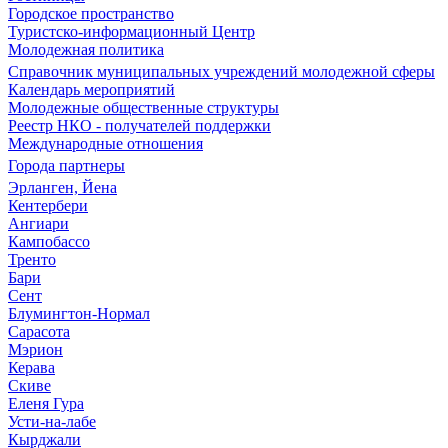
Городское пространство
Туристско-информационный Центр
Молодежная политика
Справочник муниципальных учреждений молодежной сферы
Календарь мероприятий
Молодежные общественные структуры
Реестр НКО - получателей поддержки
Международные отношения
Города партнеры
Эрланген, Йена
Кентербери
Ангиари
Кампобассо
Тренто
Бари
Сент
Блумингтон-Нормал
Сарасота
Мэрион
Керава
Скиве
Еленя Гура
Усти-на-лабе
Кырджали