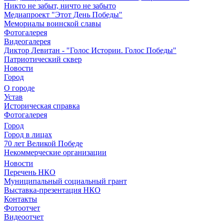
Никто не забыт, ничто не забыто
Медиапроект "Этот День Победы"
Мемориалы воинской славы
Фотогалерея
Видеогалерея
Диктор Левитан - "Голос Истории. Голос Победы"
Патриотический сквер
Новости
Город
О городе
Устав
Историческая справка
Фотогалерея
Город
Город в лицах
70 лет Великой Победе
Некоммерческие организации
Новости
Перечень НКО
Муниципальный социальный грант
Выставка-презентация НКО
Контакты
Фотоотчет
Видеоотчет