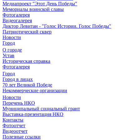
Медиапроект "Этот День Победы"
Мемориалы воинской славы
Фотогалерея
Видеогалерея
Диктор Левитан - "Голос Истории. Голос Победы"
Патриотический сквер
Новости
Город
О городе
Устав
Историческая справка
Фотогалерея
Город
Город в лицах
70 лет Великой Победе
Некоммерческие организации
Новости
Перечень НКО
Муниципальный социальный грант
Выставка-презентация НКО
Контакты
Фотоотчет
Видеоотчет
Полезные ссылки