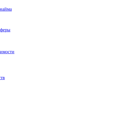
 найма
сферы
жимости
ств