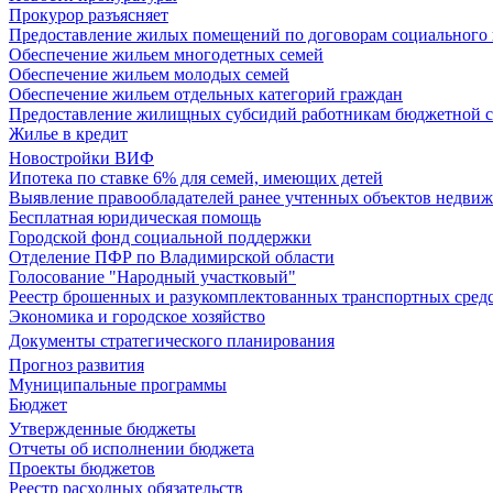
Прокурор разъясняет
Предоставление жилых помещений по договорам социального
Обеспечение жильем многодетных семей
Обеспечение жильем молодых семей
Обеспечение жильем отдельных категорий граждан
Предоставление жилищных субсидий работникам бюджетной 
Жилье в кредит
Новостройки ВИФ
Ипотека по ставке 6% для семей, имеющих детей
Выявление правообладателей ранее учтенных объектов недви
Бесплатная юридическая помощь
Городской фонд социальной поддержки
Отделение ПФР по Владимирской области
Голосование "Народный участковый"
Реестр брошенных и разукомплектованных транспортных сред
Экономика и городское хозяйство
Документы стратегического планирования
Прогноз развития
Муниципальные программы
Бюджет
Утвержденные бюджеты
Отчеты об исполнении бюджета
Проекты бюджетов
Реестр расходных обязательств